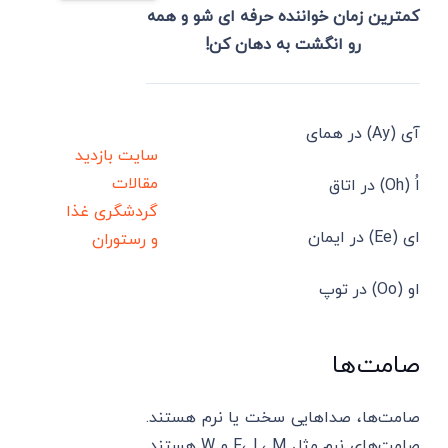
کمترین زمان خواننده حرفه ای شو و همه
رو انگشت به دهان کن!
آی (Ay) در همای
سایت بازدید
مقالات
اُ (Oh) در اتاق
گردشگری
غذا
ای (Ee) در ایمان
و رستوران
او (Oo) در توپ
صامت‌ها
صامت‌ها، صداهایی سخت یا نرم هستند.
صامت‌های نرم مثل F، L، M و W هستند.