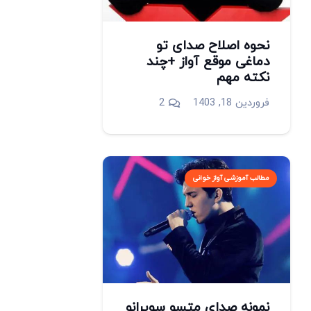
نحوه اصلاح صدای تو
دماغی موقع آواز +چند
نکته مهم
دیدگاه
فروردین 18, 1403
2
مطالب آموزشی آواز خوانی
نمونه صدای متسو سوپرانو