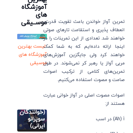
آموزشگاه
های
موســیقی
تمرین آواز خواندن باعث تقویت قدرت،
انعطاف پذیری و استقامت تارهای صوتی
خواهند شد. تعدادی از این تمرینات را در
لیست بهترین
اینجا ارائه داده‌ایم که به شما کمک
آموزشگاه های
خواهند کرد ولی جایگزین آموزش‌های
موسیقی
مربی آواز یا رهبر کر نمی‌شوند. در طول
مطالب
تمرین‌های کلامی از ترکیب اصوات
آموزشی آواز
خوانی
صامت و مصوت استفاده می‌کنیم.
نمونه
صدای
اصوات مصوت اصلی در آواز خوانی عبارت
متسو
مطالب
هستند از:
سوپرانو
آموزشی آواز
خوانی
(خوانندگان
نمونه
سوپرانو
اَ (Ah) در اسب
صدای تنور
ایرانی)
(خوانندگان