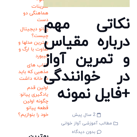
تمرینات
هماهنگی دو
نکاتی مهم
دست
پیانو دیجیتال
درباره مقیاس
چیست؟
بهترین مدلها و
تفاوت با ارگ و
و تمرین آواز
کیبورد
کتاب های
در خوانندگی
مذهبی که باید
در خانه داشت
+فایل نمونه
اولین قدم
یادگیری پیانو:
چگونه اولین
قطعه پیانو
خود را بنوازیم؟
2 سال پیش
مطالب آموزشی آواز خوانی
بدون دیدگاه
بهترین