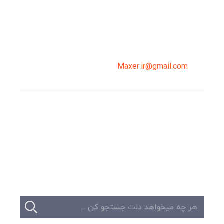
سپاهان، طبقه دوم، واحد 3
02191098099
0919-121-0008
Maxer.ir@gmail.com
وبلاگ
تبلیغات
تماس