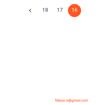
18
17
16
میدان انقلاب، جنب سینما مرکزی، ساختمان
سپاهان، طبقه دوم، واحد 3
02191098099
0919-121-0008
Maxer.ir@gmail.com