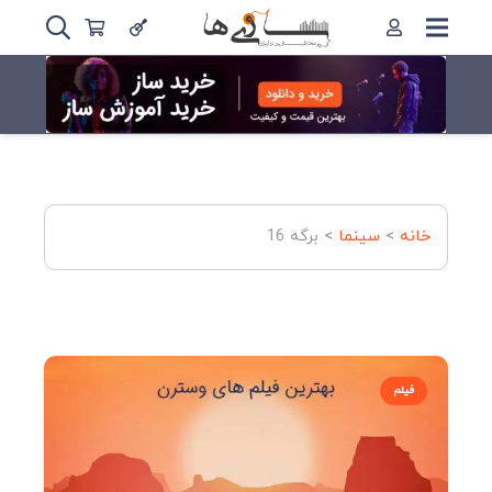
خانه
>
سینما
>
برگه 16
فیلم