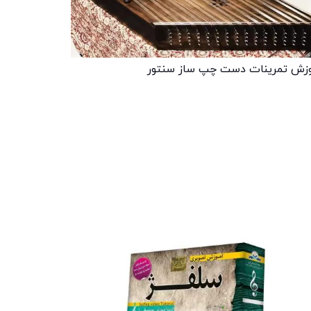
زش تمرینات دست چپ ساز سنتور