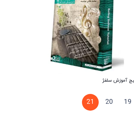
ج آموزش سلفژ
21
20
19