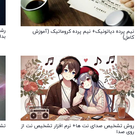
رشت
نیم پرده دیاتونیک+ نیم پرده کروماتیک (آموزش
بدا
کامل)
روش تشخیص صدای نت ها+ نرم افزار تشخیص نت از
تشخ
روی صدا