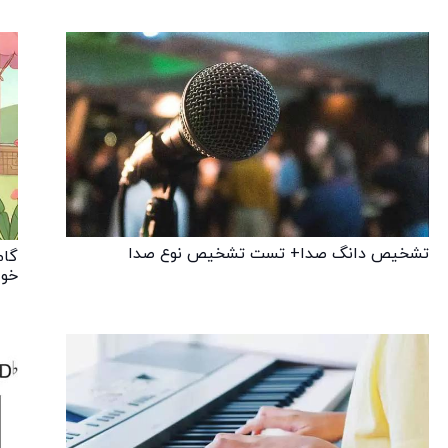
تشخیص دانگ صدا+ تست تشخیص نوع صدا
گام
خوا