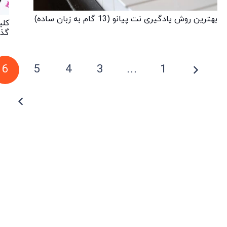
بهترین روش یادگیری نت پیانو (13 گام به زبان ساده)
کلی
گذا
6
5
4
3
…
1