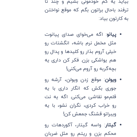
بیاید یه کم خودمونی بشیم و چند تا
ترفند باحال براتون بگم که موقع نواختن
به کارتون بیاد:
پیانو
: اگه می‌خوای صدای پیانوت
مثل مخمل نرم باشه، انگشتات رو
خیلی آروم بذار رو کلیدها و پدال رو
هم یواشکی بزن. فکر کن داری یه
بچه‌گربه رو آروم می‌کنی!
ویولن
: موقع زدن ویولن، آرشه رو
جوری بکش که انگار داری با یه
قلم‌مو نقاشی می‌کنی. اگه یه نت
رو خراب کردی، نگران نشو، با یه
ویبراتو قشنگ جمعش کن!
گیتار
: واسه گیتار، آکوردهات رو
محکم بزن و ریتم رو مثل ضربان