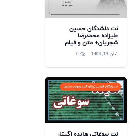
‎نت دلشدگان حسین
علیزاده محمدرضا
شجریان+ متن و فیلم
آبان 19, 1404
0
نت رایگان فارسی (پیانو گیتار ویولن سنتور)
نت سوغاتی هایده (گیتار