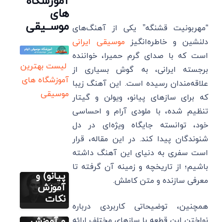
آموزشگاه
های
موســیقی
“مهربونیت قشنگه” یکی از آهنگ‌های
دلنشین و خاطره‌انگیز
موسیقی ایرانی
است که با صدای گرم حمیرا، خواننده
لیست بهترین
برجسته ایرانی، به گوش بسیاری از
آموزشگاه های
علاقه‌مندان رسیده است. این آهنگ زیبا
موسیقی
که برای سازهای پیانو، ویولن و گیتار
نت رایگان
فارسی (پیانو
گیتار ویولن
تنظیم شده، با ملودی آرام و احساسی
سنتور)
خود، توانسته جایگاه ویژه‌ای در دل
نت هوای
شنوندگان پیدا کند. در این مقاله، قرار
گریه
(سنتور
است سفری به دنیای این آهنگ داشته
آموزش نت
های پیانو
سه تار
باشیم؛ از تاریخچه و زمینه آن گرفته تا
نت
پیانو) و
نت رایگان
معرفی سازنده و متن کاملش.
فارسی (پیانو
همیشگی
آموزش
گیتار ویولن
سنتور)
شادمهر
نکات
همچنین، توضیحاتی کاربردی درباره
نت
برای پیانو
همزبونم
و آموزش
نواختن این قطعه با سازهای مختلف ارائه
نت رایگان