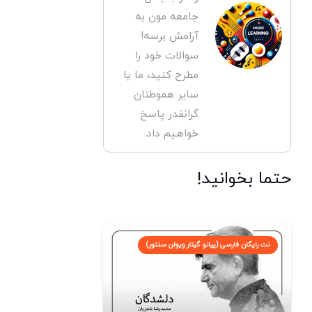
جامعه مون به
آرامش برسه!
سوالات خود را
مطرح کنید، ما یا
سایر هموطنان
گرانقدر پاسخ
خواهیم داد.
حتما بخوانید!
نت رایگان فارسی (پیانو گیتار ویولن سنتور)