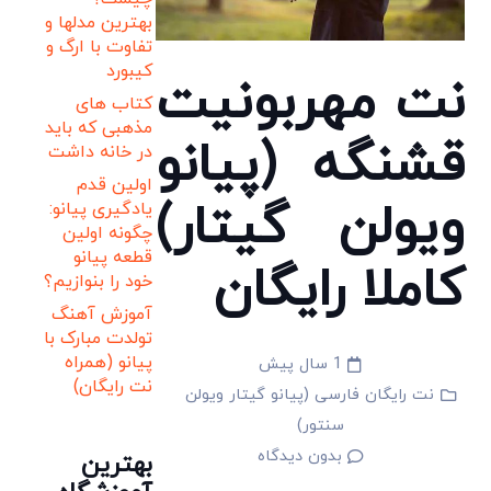
بهترین مدلها و
تفاوت با ارگ و
کیبورد
نت مهربونیت
کتاب های
مذهبی که باید
قشنگه (پیانو
در خانه داشت
اولین قدم
ویولن گیتار)
یادگیری پیانو:
چگونه اولین
قطعه پیانو
کاملا رایگان
خود را بنوازیم؟
آموزش آهنگ
تولدت مبارک با
پیانو (همراه
1 سال پیش
نت رایگان)
نت رایگان فارسی (پیانو گیتار ویولن
سنتور)
بدون دیدگاه
بهترین