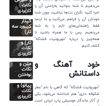
فارسی (پیانو
باش (پیانو
نکات
گیتار ویولن
می‌دهیم تا شما بتوانید به‌راحتی آن را
سنتور)
ویولن
کاربردی
اجرا کنید. نگران نت‌ها نباشید، چون شما
نت نوایی
سنتور
خودتان آن را فراهم می‌کنید و ما اینجا
(سه تار
گیتار
نت رایگان
فارسی (پیانو
گیتار
فقط راهنمایی‌های لازم را به شما
کیبورد سه
گیتار ویولن
سنتور)
پیانو سه
تار)
می‌دهیم. پس با ما همراه باشید تا
نت مداد
تار فلوت
همه‌چیز را درباره “مهربونیت قشنگه”
رنگی ابی
تار) و
نت رایگان
فارسی (پیانو
کشف کنیم.
(ویولن
نکات
گیتار ویولن
سنتور)
گیتار
کاربردی
نت گل
پیانو) با
خود آهنگ و
گلدون
متن و
شهرام
نکات
داستانش
صولتی
نواختن
(ویولن و
پیانو) و
“مهربونیت قشنگه” که گاهی با نام “عطر
نکات
شکوفه داری” هم شناخته می‌شود، یکی
کاربردی
از آثار ماندگار موسیقی پاپ ایرانی است