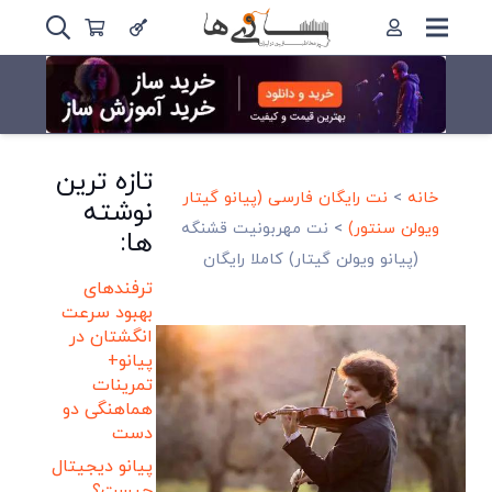
تازه ترین
خانه
>
نت رایگان فارسی (پیانو گیتار
نوشته
ویولن سنتور)
>
نت مهربونیت قشنگه
ها:
(پیانو ویولن گیتار) کاملا رایگان
ترفندهای
بهبود سرعت
انگشتان در
پیانو+
تمرینات
هماهنگی دو
دست
پیانو دیجیتال
چیست؟