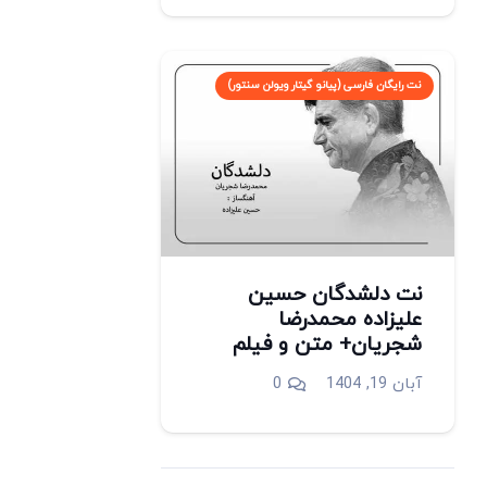
نت رایگان فارسی (پیانو گیتار ویولن سنتور)
‎نت دلشدگان حسین
علیزاده محمدرضا
شجریان+ متن و فیلم
آبان 19, 1404
0