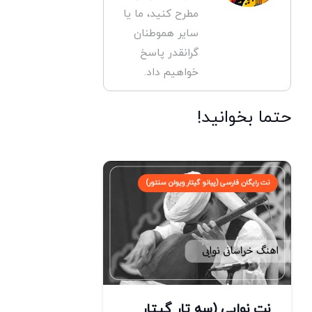
مطرح کنید، ما یا
سایر هموطنان
گرانقدر پاسخ
خواهیم داد.
حتما بخوانید!
نت رایگان فارسی (پیانو گیتار ویولن سنتور)
نت نوایی (سه تار گیتار