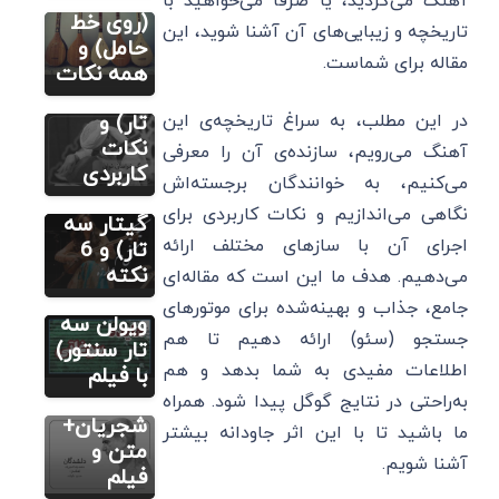
آهنگ می‌گردید، یا صرفاً می‌خواهید با
(سه تار
(روی خط
تاریخچه و زیبایی‌های آن آشنا شوید، این
گیتار
حامل) و
نت رایگان
فارسی (پیانو
مقاله برای شماست.
پیانو سه
همه نکات
گیتار ویولن
سنتور)
تار فلوت
نت عقرب
در این مطلب، به سراغ تاریخچه‌ی این
تار) و
نت رایگان
فارسی (پیانو
زلف کجت
نکات
گیتار ویولن
آهنگ می‌رویم، سازنده‌ی آن را معرفی
سنتور)
(پیانو
کاربردی
می‌کنیم، به خوانندگان برجسته‌اش
نت
ویولن
نگاهی می‌اندازیم و نکات کاربردی برای
سوغاتی
گیتار سه
نت رایگان
فارسی (پیانو
اجرای آن با سازهای مختلف ارائه
هایده
تار) و 6
گیتار ویولن
سنتور)
(گیتار
نکته
می‌دهیم. هدف ما این است که مقاله‌ای
‎نت
پیانو
جامع، جذاب و بهینه‌شده برای موتورهای
دلشدگان
ویولن سه
جستجو (سئو) ارائه دهیم تا هم
حسین
تار سنتور)
اطلاعات مفیدی به شما بدهد و هم
علیزاده
با فیلم
محمدرضا
به‌راحتی در نتایج گوگل پیدا شود. همراه
شجریان+
ما باشید تا با این اثر جاودانه بیشتر
متن و
آشنا شویم.
فیلم