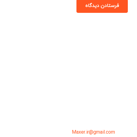
فرستادن دیدگاه
میدان انقلاب، جنب سینما مرکزی، ساختمان
سپاهان، طبقه دوم، واحد 3
02191098099
0919-121-0008
Maxer.ir@gmail.com