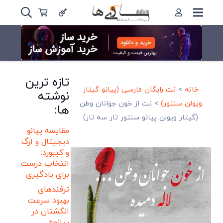
تازه ترین
خانه
>
نت رایگان فارسی (پیانو گیتار
نوشته
ویولن سنتور)
>
نت از خون جوانان وطن
ها:
(گیتار ویولن پیانو سنتور تار سه تار)
مقایسه پیانو
دیجیتال و ارگ
و کیبورد:
انتخاب درست
برای یادگیری
ترفندهای
بهبود سرعت
انگشتان در
پیانو+