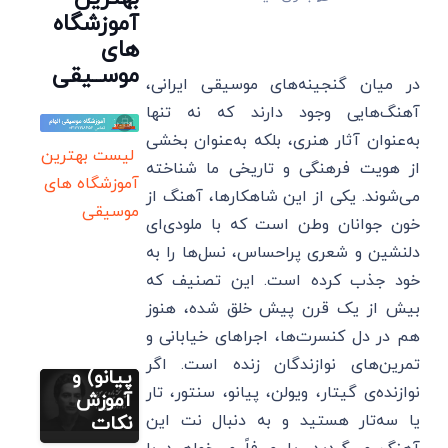
آموزشگاه
های
موســیقی
در میان گنجینه‌های موسیقی ایرانی،
آهنگ‌هایی وجود دارند که نه تنها
به‌عنوان آثار هنری، بلکه به‌عنوان بخشی
لیست بهترین
از هویت فرهنگی و تاریخی ما شناخته
آموزشگاه های
می‌شوند. یکی از این شاهکارها، آهنگ از
موسیقی
نت رایگان
خون جوانان وطن است که با ملودی‌ای
فارسی (پیانو
گیتار ویولن
دلنشین و شعری پراحساس، نسل‌ها را به
سنتور)
خود جذب کرده است. این تصنیف که
نت هوای
گریه
بیش از یک قرن پیش خلق شده، هنوز
(سنتور
هم در دل کنسرت‌ها، اجراهای خیابانی و
سه تار
آموزش سه تار
تمرین‌های نوازندگان زنده است. اگر
(گام به گام)
پیانو) و
نت رایگان
فارسی (پیانو
نوازنده‌ی گیتار، ویولن، پیانو، سنتور، تار
نت های
آموزش
گیتار ویولن
سنتور)
سه تار
یا سه‌تار هستید و به دنبال نت این
نکات
نت نوایی
روی دسته