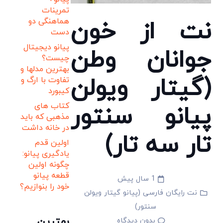
تمرینات
نت از خون
هماهنگی دو
دست
پیانو دیجیتال
جوانان وطن
چیست؟
بهترین مدلها و
(گیتار ویولن
تفاوت با ارگ و
کیبورد
پیانو سنتور
کتاب های
مذهبی که باید
در خانه داشت
تار سه تار)
اولین قدم
یادگیری پیانو:
چگونه اولین
قطعه پیانو
1 سال پیش
خود را بنوازیم؟
نت رایگان فارسی (پیانو گیتار ویولن
سنتور)
بهترین
بدون دیدگاه