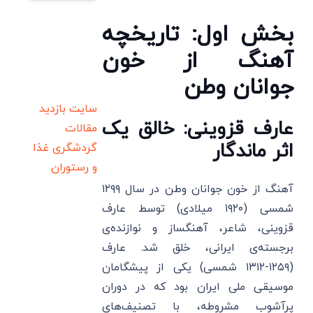
بخش اول: تاریخچه
آهنگ از خون
جوانان وطن
سایت بازدید
عارف قزوینی: خالق یک
مقالات
اثر ماندگار
گردشگری
غذا
و رستوران
آهنگ از خون جوانان وطن در سال ۱۲۹۹
شمسی (۱۹۲۰ میلادی) توسط عارف
قزوینی، شاعر، آهنگساز و نوازنده‌ی
برجسته‌ی ایرانی، خلق شد. عارف
(۱۲۵۹-۱۳۱۲ شمسی) یکی از پیشگامان
موسیقی ملی ایران بود که در دوران
پرآشوب مشروطه، با تصنیف‌های