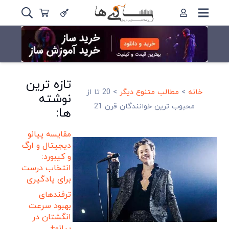
تازه ترین
خانه
>
مطالب متنوع دیگر
>
20 تا از
نوشته
محبوب ترین خوانندگان قرن 21
ها:
مقایسه پیانو
دیجیتال و ارگ
و کیبورد:
انتخاب درست
برای یادگیری
ترفندهای
بهبود سرعت
انگشتان در
پیانو+