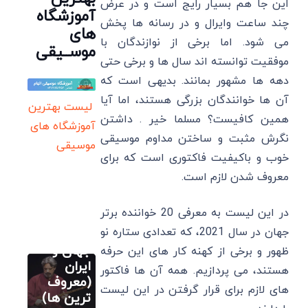
این جا هم بسیار رایج است و در عرض
آموزشگاه
چند ساعت وایرال و در رسانه ها پخش
های
می شود. اما برخی از نوازندگان با
موســیقی
موفقیت توانسته ‌اند سال ‌ها و برخی حتی
دهه‌ ها مشهور بمانند. بدیهی است که
آن ها خوانندگان بزرگی هستند، اما آیا
لیست بهترین
همین کافیست؟ مسلما خیر . داشتن
آموزشگاه های
نگرش مثبت و ساختن مداوم موسیقی
موسیقی
خوب و باکیفیت فاکتوری است که برای
معروف شدن لازم است.
آموزش اصولی
تار
در این لیست به معرفی 20 خواننده برتر
20 بهترین
جهان در سال 2021، که تعدادی ستاره نو
نوازنده تار
جهان و
ظهور و برخی از کهنه کار های این حرفه
آموزش اصولی
تار
ایران
هستند، می پردازیم. همه آن ها فاکتور
20 بهترین
(معروف
های لازم برای قرار گرفتن در این لیست
سایر
نوازنده تار
ترین ها)