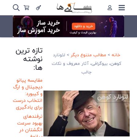
تازه ترین
خانه
>
مطالب متنوع دیگر
>
لئونارد
نوشته
کوهن، بیوگرافی، آثار معروف و نکات
ها:
جالب
مقایسه پیانو
دیجیتال و ارگ
و کیبورد:
انتخاب درست
برای یادگیری
ترفندهای
بهبود سرعت
انگشتان در
پیانو+