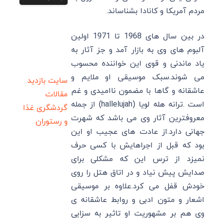
مردم آمریکا و کانادا بشناساند.
در بین سال های 1968 تا 1971 اولین
آلبوم های وی به بازار آمد و جز آثار به
یاد ماندنی و قوی این خواننده محسوب
می شوند.سبک موسیقی او ملایم و
سایت بازدید
عاشقانه و گاها با مضمون ناامیدی و غم
مقالات
است .ترانه هله لویا (hallelujah) از جمله
گردشگری
غذا
معروفترین آثار وی می باشد که شهرت
و رستوران
جهانی دارد.از عادت های عجیب او این
بود که قبل از اجراهایش با کسی حرف
نمیزد از ترس این که مشکلی برای
صدایش پیش نیاد و در اتاق هتل را روی
خودش قفل می کرد.علاوه بر موسیقی
اشعار و متون ادبی و روابط عاشقانه ی
وی هم بر مشهوریت او تاثیر به سزایی