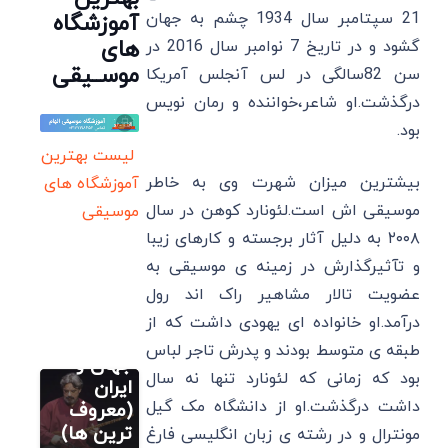
21 سپتامبر سال 1934 چشم به جهان
آموزشگاه
های
گشود و در تاریخ 7 نوامبر سال 2016 در
موســیقی
سن 82سالگی در لس آنجلس آمریکا
درگذشت.او شاعر،خواننده و رمان نویس
بود.
لیست بهترین
بیشترین میزان شهرت وی به خاطر
آموزشگاه های
موسیقی اش است.لئونارد کوهن در سال
موسیقی
۲۰۰۸ به دلیل آثار برجسته و کارهای زیبا
و تآثیرگذارش در زمینه ی موسیقی به
آموزش اصولی
تار
عضویت تالار مشاهیر راک اند رول
20 بهترین
درآمد.او خانواده ای یهودی داشت که از
نوازنده تار
طبقه ی متوسط بودند و پدرش تاجر لباس
جهان و
آموزش اصولی
بود که زمانی که لئونارد تنها نه سال
تار
ایران
داشت درگذشت.او از دانشگاه مک گیل
20 بهترین
(معروف
سایر
نوازنده تار
ترین ها)
مونترال و در رشته ی زبان انگلیسی فارغ