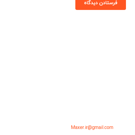
فرستادن دیدگاه
میدان انقلاب، جنب سینما مرکزی، ساختمان
سپاهان، طبقه دوم، واحد 3
02191098099
0919-121-0008
Maxer.ir@gmail.com