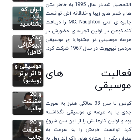
ملک موسو
خانم در
التحصیل شد.در سال 1995 به خاطر متن
کیست؟
ایران که
ها و شعر های زیبا و خلاقانه اش توانست
آثار برتر و
باید
مطالب متنوع
دیگر
جایزه ی ادبی MC. Naughton را دریافت
10 نکته
بشناسید
فردریک
جالب
کند.کوهن در اولین تجربه ی حضورش در
شوپن
زندگی
عرصه موسیقی در جشنواره ی موسیقی
کیست؟
(بیوگرافی
مردمی نیوپورت در سال 1967 شرکت کرد.
سایر
زندگینامه،
کامل)
مارک
شناخت
آنتونی:
موسیقی و
فعالیت های
زندگینامه،
5 اثر برتر
بهترین
(ویدیو)
موسیقی
سایر
آهنگ ها
جان لنون:
و 20
زندگینامه،
حقیقت
کوهن تا سن 33 سالگی هنوز به صورت
بهترین
جالب
جدی پا به عرصه ی موسیقی نگذاشته
آهنگ ها
بود و اولین کارهایش را از این سن شروع
و 20
حقیقت
کرد. توانست خودش را به سرعت به
جالب
عنوان یکی از ستاره های راک اند رول به