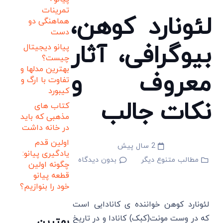
تمرینات
لئونارد کوهن،
هماهنگی دو
دست
بیوگرافی، آثار
پیانو دیجیتال
چیست؟
بهترین مدلها و
معروف و
تفاوت با ارگ و
کیبورد
نکات جالب
کتاب های
مذهبی که باید
در خانه داشت
اولین قدم
2 سال پیش
یادگیری پیانو:
مطالب متنوع دیگر
بدون دیدگاه
چگونه اولین
قطعه پیانو
خود را بنوازیم؟
لئونارد کوهن خواننده ی کانادایی است
که در وست مونت(کبک) کانادا و در تاریخ
بهترین