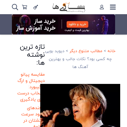
تازه ترین
خانه
>
مطالب متنوع دیگر
>
دیوید بویی
نوشته
چه کسی بود؟ نکات جالب و بهترین
ها:
آهنگ ها
مقایسه پیانو
دیجیتال و ارگ
و کیبورد:
انتخاب درست
برای یادگیری
ترفندهای
بهبود سرعت
انگشتان در
پیانو+