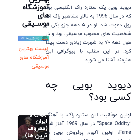
آموزشگاه
دیوید بویی یک ستاره راک انگلیسی بود
های
که در سال 1996 به تالار مشاهیر راک اند
موســیقی
رول دعوت شد. او در ۵ دهه جزو یکی از
شخصیت‌ های محبوب موسیقی بود و در
طول دهه ۷۰ به شهرت زیادی دست پیدا
لیست بهترین
کرد. در این مطلب با بیوگرافی این
آموزشگاه های
هنرمند آشنا می شوید.
موسیقی
دیوید بویی چه
آموزش اصولی
تار
کسی بود؟
20 بهترین
نوازنده تار
جهان و
اولین موفقیت این ستاره راک، با آهنگ
آموزش اصولی
تار
ایران
“Space Oddity” در سال 1969 آغاز شد.
20 بهترین
(معروف
Fame، اولین آلبوم پرفروش بویی در
سایر
نوازنده تار
ترین ها)