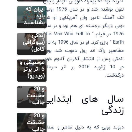
آمریکا بود که بهمراه کارلوس آلومار و جان
ملک موسو
خانم در
کیست؟
ایران که
لنون نوشته شد و در سال 1975 اولین
آثار برتر و
باید
مطالب متنوع
تک آهنگ نامبر وان آمریکایی او شد.
دیگر
10 نکته
بشناسید
بویی بازیگر برجسته ای هم بود و در سال
فردریک
جالب
1976 در فیلم ” The Man Who Fell to
شوپن
زندگی
کیست؟
(بیوگرافی
Earth ” بازی کرد. او در سال 1996 به تالار
سایر
زندگینامه،
کامل)
مشاهیر راک اند رول دعوت شد. بویی
مارک
شناخت
اندکی پس از انتشار آخرین آلبوم خود،
آنتونی:
موسیقی و
در 10 ژانویه 2016 بر اثر سرطان
زندگینامه،
5 اثر برتر
بهترین
درگذشت.
(ویدیو)
سایر
آهنگ ها
جان لنون:
و 20
زندگینامه،
حقیقت
سال های ابتدایی
بهترین
جالب
زندگی
آهنگ ها
و 20
حقیقت
دیوید بویی که به دلیل ظاهر و صدای
جالب