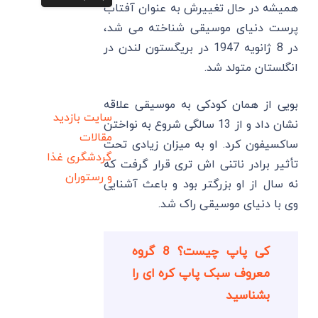
همیشه در حال تغییرش به عنوان آفتاب
پرست دنیای موسیقی شناخته می شد،
در 8 ژانویه 1947 در بریگستون لندن در
انگلستان متولد شد.
بویی از همان کودکی به موسیقی علاقه
سایت بازدید
نشان داد و از 13 سالگی شروع به نواختن
مقالات
ساکسیفون کرد. او به میزان زیادی تحت
گردشگری
غذا
تأثیر برادر ناتنی اش تری قرار گرفت که
و رستوران
نه سال از او بزرگتر بود و باعث آشنایی
وی با دنیای موسیقی راک شد.
کی پاپ چیست؟ 8 گروه
معروف سبک پاپ کره ای را
بشناسید