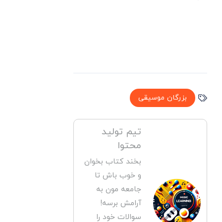
بزرگان موسیقی
تیم تولید
محتوا
بخند کتاب بخوان
و خوب باش تا
جامعه مون به
آرامش برسه!
سوالات خود را