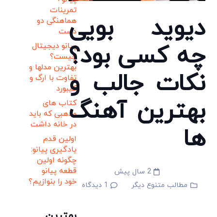
تمرینات
دیوید بویی
هماهنگی دو
دست
چه کسی بود؟
پیانو دیجیتال
چیست؟
بهترین مدلها و
نکات جالب و
تفاوت با ارگ و
کیبورد
بهترین آهنگ
کتاب های
مذهبی که باید
در خانه داشت
ها
اولین قدم
یادگیری پیانو:
چگونه اولین
قطعه پیانو
2 سال پیش
خود را بنوازیم؟
مطالب متنوع دیگر
1
دیدگاه
بهترین