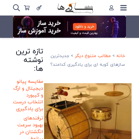
تازه ترین
خانه
>
مطالب متنوع دیگر
>
جدیدترین
نوشته
سازهای کوبه ای برای یادگیری کدامند؟
ها:
مقایسه پیانو
دیجیتال و ارگ
و کیبورد:
انتخاب درست
برای یادگیری
ترفندهای
بهبود سرعت
انگشتان در
پیانو+