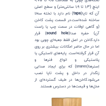
تخته‌های چوبی به ضخامت ۰٫۵ تا ۰٫۷۵
اینچ (۱٫۳ تا ۱٫۹ سانتی‌متر) و سطح اصلی
آن که تاپا(
tapa
) نام دارد با تخته سه‌لا
ساخته شده‌است.در قسمت پشت کاخن
(و گاهی اوقات در سمت چپ یا راست
آن) حفره صدا(
sound hole
) قرار
دارد.کاخن در اصل فقط جعبه‌ای چوبی بود
اما در حال حاضر امکانات بیشتری بر روی
آن قرار گرفته‌است. پایه‌های لاستیکی یا
پلاستیکی و انواع فنرها و
اِسنرها(snares) که برای ایجاد صدایی
زنگدار در داخل و پشت تاپا نصب
می‌شود.کاخن‌ها در طیف گسترده‌ای از
مدل‌ها و قیمت‌ها در دسترس هستند.