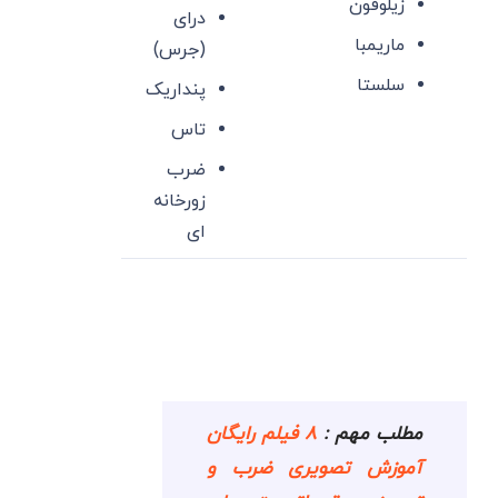
زیلوفون
درای
ماریمبا
(جرس)
سلستا
پنداریک
تاس
ضرب
زورخانه
ای
مطلب مهم :
۸ فیلم رایگان
آموزش تصویری ضرب و