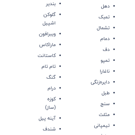
بندیر
دهل
گلوکن
تمبک
اشپیل
تشمال
ویبرافون
دمام
ماراکاس
دف
کاستانت
تمپو
تام تام
ناغارا
گنگ
دایره‌زنگی
درام
طبل
کوزه
سنج
(ساز)
مثلث
آینه پیل
تیمپانی
شندف