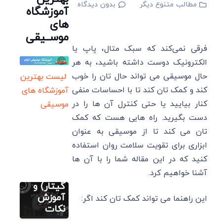
مطالب متنوع دیگر
بدون دیدگاه
آموزشگاه
های
موســیقی
فرقی نمی‌کند که سبک متال، پاپ یا
الکترونیک دوست داشته باشید، به هر
حال موسیقی می‌ تواند حال تان را خوب
لیست بهترین
کند و کمک تان کند تا با احساسات منفی
آموزشگاه های
نت رایگان
فارسی (پیانو
کنار بیایید یا حتی کنترل آن ها را در
موسیقی
گیتار ویولن
سنتور)
دست بگیرید. راه‌ هایی هست که کمک
ویولن
تان می کند تا از موسیقی به عنوان
شاید یه
ابزاری برای تقویت سلامت روان استفاده
روز سرد
کنید که در این مقاله شما را با آن ها
(پیانو
آشنا خواهیم کرد.
ویولن
مطالب متنوع
دیگر
گیتار) و
نت های
آموزش
این راهنما می تواند کمک تان کند اگر:
موسیقی
نکات
مطالب متنوع
دیگر
ایرانی