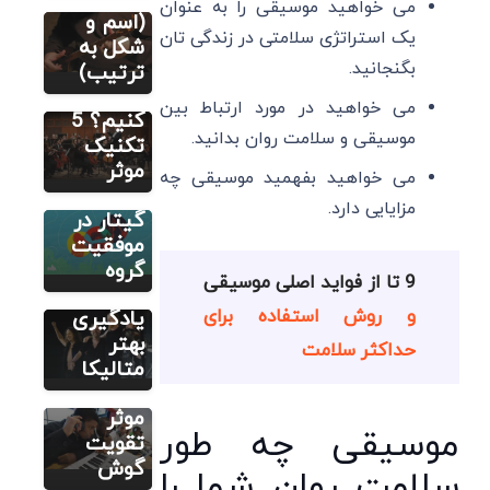
می خواهید موسیقی را به عنوان
چگونه یک
(اسم و
یک استراتژی سلامتی در زندگی تان
قطعه
شکل به
مطالب متنوع
دیگر
بگنجانید.
موسیقی
ترتیب)
راهنمای
را حفظ
می خواهید در مورد ارتباط بین
راه‌اندازی
کنیم؟ 5
موسیقی و سلامت روان بدانید.
گروه
تکنیک
مطالب متنوع
دیگر
موسیقی و
موثر
می خواهید بفهمید موسیقی چه
چطور
نقش
مزایایی دارد.
متالیکا
گیتار در
اجرا کنیم؟
موفقیت
مطالب متنوع
دیگر
7 ترفند
گروه
9 تا از فواید اصلی موسیقی
روش
برای
و روش استفاده برای
تربیت
یادگیری
شنوایی
بهتر
حداکثر سلامت
موسیقی:
متالیکا
7 تکنیک
موثر
موسیقی چه طور
تقویت
گوش
سلامت روان شما را