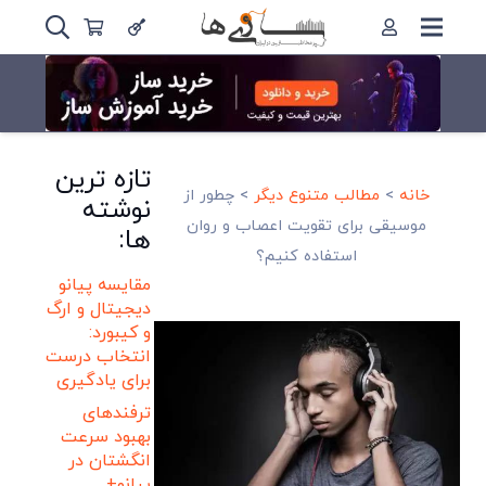
تازه ترین
خانه
>
مطالب متنوع دیگر
>
چطور از
نوشته
موسیقی برای تقویت اعصاب و روان
ها:
استفاده کنیم؟
مقایسه پیانو
دیجیتال و ارگ
و کیبورد:
انتخاب درست
برای یادگیری
ترفندهای
بهبود سرعت
انگشتان در
پیانو+