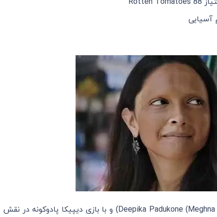
فیلم سینمایی “ضربه” به کارگردانی مگنا گلزار (Meghna Gulzar) Deepika Padukone) و با بازی دیپیکا پادوکونه در نقش