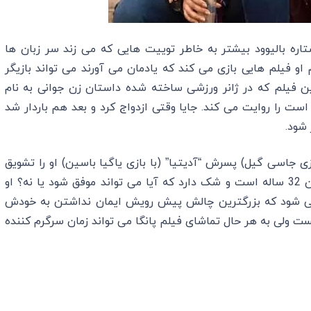
ن روزها اسم کانگانا رانات (Kangana Ranaut) ستاره بالیوود بیشتر به خاطر توییت هایی که می زند سر زبان ها
و فیلم هایی بازی می کند که یادمان می آورند می تواند بازیگر
ن فیلم که در ژانر ورزشی ساخته شده داستان زن جوانی به نام
است را روایت می کند. جایا وقتی ازدواج کرد و بعد هم باردار شد
شود.
ازی جاسی گیل) پسرش “آدیتیا” (با بازی یاگیا باسین) او را تشویق
می کنند که دوباره به عرصه کبدی برگردد. اما جایا الان 32 ساله است و شک دارد که آیا می تواند موفق شود یا نه؟ او
 می شود که بزرگترین چالش پیش رویش ایمان نداشتن به خودش
ت ولی به هر حال تماشای فیلم پانگا می تواند زمان سرگرم کننده