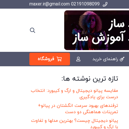
02191098099 maxer.ir@gmail.com
فروشگاه
راهنمای خرید
تازه ترین نوشته ها:
مقایسه پیانو دیجیتال و ارگ و کیبورد: انتخاب
درست برای یادگیری
ترفندهای بهبود سرعت انگشتان در پیانو+
تمرینات هماهنگی دو دست
پیانو دیجیتال چیست؟ بهترین مدلها و تفاوت
با ارگ و کیبورد