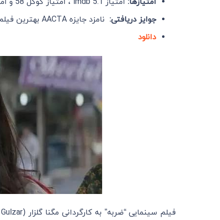
امتیازها:
امتیاز imdb 5.1 ، امتیاز گوگل 58 و امتیاز Rotten Tomatoes 88
جوایز دریافتی:
نامزد جایزه AACTA بهترین فیلم آسیایی
دانلود