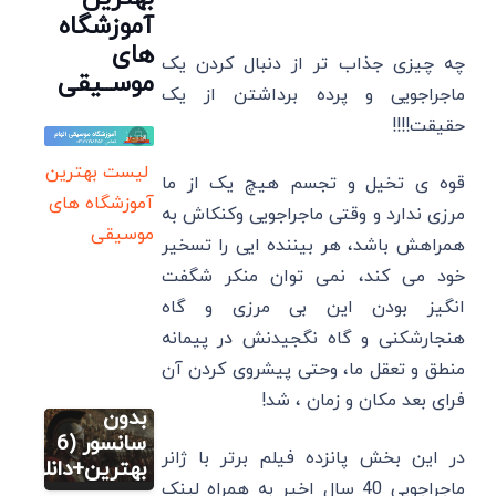
آموزشگاه
های
چه چیزی جذاب تر از دنبال کردن یک
موســیقی
ماجراجویی و پرده برداشتن از یک
حقیقت!!!!
لیست بهترین
قوه ی تخیل و تجسم هیچ یک از ما
آموزشگاه های
مرزی ندارد و وقتی ماجراجویی وکنکاش به
موسیقی
همراهش باشد، هر بیننده ایی را تسخیر
خود می کند، نمی توان منکر شگفت
انگیز بودن این بی مرزی و گاه
فیلم
هنجارشکنی و گاه نگجیدنش در پیمانه
فیلم های
تاریخی
منطق و تعقل ما، وحتی پیشروی کردن آن
یونانی
فرای بعد مکان و زمان ، شد!
بدون
فیلم
سانسور (6
در این بخش پانزده فیلم برتر با ژانر
فیلم های
بهترین+دانلود)
ماجراجویی 40 سال اخیر به همراه لینک
تاریخی