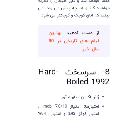
معما خواهد شد و کلی هیجان را تجربه
خواهید کرد و هر چه پیش می رود، می
بینید که اتاق کوچک و کوچکتر می شود.
از دست ندهید:
بهترین
فیلم های تاریخی در 30
سال اخیر
8- سرسخت Hard-
Boiled 1992
ژانر:
اکشن ، دلهره آور
امتیازها:
امتیاز imdb 7.8/10 ،
امتیاز گوگل 93% و امتیاز : 94%