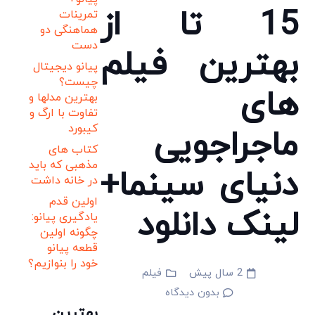
15 تا از
تمرینات
هماهنگی دو
دست
بهترین فیلم
پیانو دیجیتال
چیست؟
های
بهترین مدلها و
تفاوت با ارگ و
کیبورد
ماجراجویی
کتاب های
مذهبی که باید
دنیای سینما+
در خانه داشت
اولین قدم
لینک دانلود
یادگیری پیانو:
چگونه اولین
قطعه پیانو
خود را بنوازیم؟
2 سال پیش
فیلم
بدون دیدگاه
بهترین