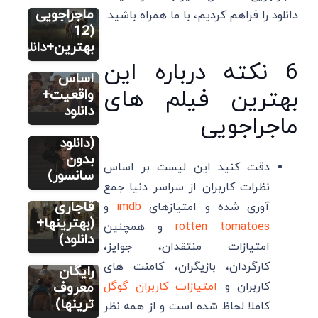
فیلم
ماجراجویی
دانلود را فراهم کردیم، با ما همراه باشید.
12 بهترین
(12
فیلم
بهترین+دانلود)
فیلم
تاریخی بر
6 نکته درباره این
14 فیلم
اساس
بهترین فیلم های
سینمایی
واقعیت+
اکشن
دانلود
ماجراجویی
فیلم
رزمی خفن
8 فیلم و
(دانلود
فیلم
سریال
بدون
دقت کنید این لیست بر اساس
6 فیلم
تاریخی
سانسور)
نظرات کاربران از سراسر دنیا جمع
تاریخی
ایرانی
ایرانی
قاجاری
آوری شده و امتیازهای
imdb
و
ساخت
(بهترینها+
rotten tomatoes
و همچنین
خارج
دانلود)
امتیازات منتقدان، جوایز،
(دانلود
کارگردان، بازیگران، کامنت های
رایگان
معروف
کاربران و
امتیازات کاربران گوگل
ترینها)
کاملا لحاظ شده است و از همه نظر