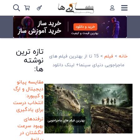
تازه ترین
خانه
>
فیلم
>
15 تا از بهترین فیلم های
نوشته
ماجراجویی دنیای سینما+ لینک دانلود
ها:
مقایسه پیانو
دیجیتال و ارگ
و کیبورد:
انتخاب درست
برای یادگیری
ترفندهای
بهبود سرعت
انگشتان در
پیانو+