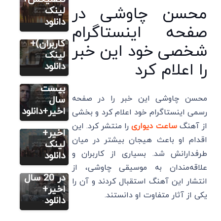
محسن چاوشی در
بهترین
لینک
سریال
سریالهای
دانلود
صفحه اینستاگرام
11 تا از
هندی (نظر
بهترین
کاربران)+
شخصی خود این خبر
سریال
سریال
لینک
9 تا از
را اعلام کرد
های
دانلود
بهترین
ترسناک
سریال
بیست
های
محسن چاوشی این خبر را در صفحه
سال
تاریخی در
اخیر+دانلود
رسمی اینستاگرام خود اعلام کرد و بخشی
سریال
20 سال
از آهنگ
ساعت دیواری
را منتشر کرد. این
9 تا از
اخیر+
اقدام او باعث هیجان بیشتر در میان
بهترین
لینک
طرفدارانش شد. بسیاری از کاربران و
سریال
دانلود
های ژاپنی
علاقه‌مندان به موسیقی چاوشی، از
در 20 سال
انتشار این آهنگ استقبال کردند و آن را
اخیر+
یکی از آثار متفاوت او دانستند.
دانلود