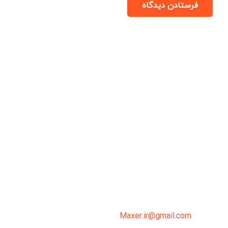
فرستادن دیدگاه
میدان انقلاب، جنب سینما مرکزی، ساختمان
سپاهان، طبقه دوم، واحد 3
02191098099
0919-121-0008
Maxer.ir@gmail.com