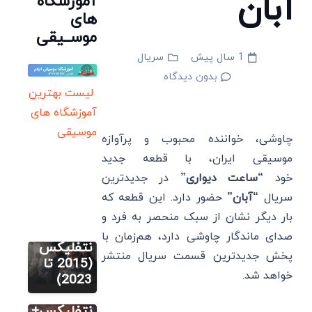
آبان
آموزشگاه
های
موســیقی
1 سال پیش
سریال
بدون دیدگاه
لیست بهترین
آموزشگاه های
موسیقی
چاوشی، خواننده محبوب و پرآوازه
موسیقی ایران، با قطعه جدید
خود
“ساعت دیواری”
در جدیدترین
سریال
سریال
“آبان”
حضور دارد. این قطعه که
7 بهترین
مینی
بار دیگر نشان از سبک منحصر به فرد و
سریال
سریالهای
صدای ماندگار چاوشی دارد، هم‌زمان با
12 تا از
نتفلیکس
پخش جدیدترین قسمت سریال منتشر
بهترین
(2015 تا
خواهد شد.
سریال
2023)
سریال
های
11 تا از
نتفلیکس+