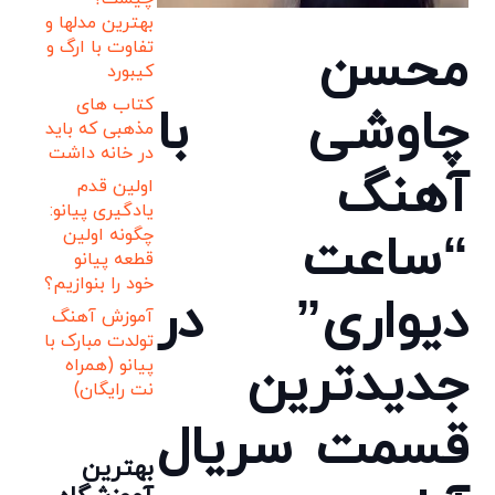
بهترین مدلها و
محسن
تفاوت با ارگ و
کیبورد
کتاب های
چاوشی با
مذهبی که باید
در خانه داشت
آهنگ
اولین قدم
یادگیری پیانو:
“ساعت
چگونه اولین
قطعه پیانو
خود را بنوازیم؟
دیواری” در
آموزش آهنگ
تولدت مبارک با
جدیدترین
پیانو (همراه
نت رایگان)
قسمت سریال
بهترین