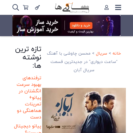
تازه ترین
خانه
>
سریال
>
محسن چاوشی با آهنگ
نوشته
“ساعت دیواری” در جدیدترین قسمت
ها:
سریال آبان
ترفندهای
بهبود سرعت
انگشتان در
پیانو+
تمرینات
هماهنگی دو
دست
پیانو دیجیتال
چیست؟