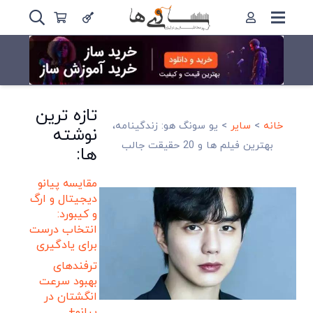
تازه ترین
خانه
>
سایر
>
یو سونگ هو: زندگینامه،
نوشته
بهترین فیلم ها و 20 حقیقت جالب
ها:
مقایسه پیانو
دیجیتال و ارگ
و کیبورد:
انتخاب درست
برای یادگیری
ترفندهای
بهبود سرعت
انگشتان در
پیانو+