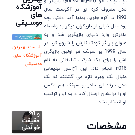
یو سونگ هو (yoo-seung-ho) بازیگر و
آموزشگاه
مدل معروف کره ای در آگوست سال
های
1993 در کره جنوبی بدنیا آمد. وقتی بچه
موســیقی
بود مثل خیلی از بازیگران دیگر به واسطه
مادرش وارد دنیای بازیگری شد و به
عنوان بازیگر کودک کارش را شروع کرد. در
لیست بهترین
سال 1999 یو سونگ هو اولین بازیگری
آموزشگاه های
اش را برای یک شرکت تبلیغاتی به نام
موسیقی
n016 انجام داد. این آژانس تبلیغاتی
سایر
دنبال یک چهره تازه می گشتند نه یک
جونگ
مدل حرفه ای. مادر یو سونگ هم عکس
کوک:
سایر
زندگینامه،
او را برایشان ارسال کرد و به این ترتیب
داکوتا
بهترین
او انتخاب شد.
فانینگ:
آهنگ ها
زندگینامه،
و 20
سایر
بهترین
حقیقت
مشخصات
بورجو
فیلم و
خواندنی
بیریجیک:
سریال ها