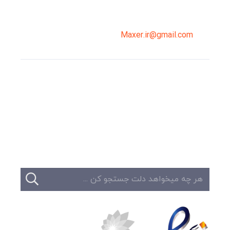
0919-121-0008
Maxer.ir@gmail.com
وبلاگ
تبلیغات
تماس