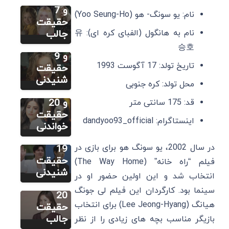
زندگینامه،
و 7
نام: یو سونگ- هو (Yoo Seung-Ho)
بهترین
حقیقت
سایر
فیلم و
نام به هانگول (الفبای کره ای): 유
جالب
اوزگه
سریال ها
승호
گورل:
و 9
تاریخ تولد: 17 آگوست 1993
زندگینامه،
حقیقت
بهترین
شنیدنی
محل تولد: کره جنوبی
سایر
آهنگ ها
لی مینهو:
و 20
قد: 175 سانتی متر
زندگینامه،
حقیقت
اینستاگرام: dandyoo93_official
سایر
بهترین
خواندنی
سونگ هه
فیلم ها و
در سال 2002، یو سونگ هو برای بازی در
کیو:
19
زندگینامه،
حقیقت
فیلم “راه خانه” (The Way Home)
بهترین
شنیدنی
انتخاب شد و این اولین حضور او در
فیلم ها و
سینما بود. کارگردان این فیلم لی جونگ
20
هیانگ (Lee Jeong-Hyang) برای انتخاب
حقیقت
جالب
بازیگر مناسب بچه های زیادی را از نظر