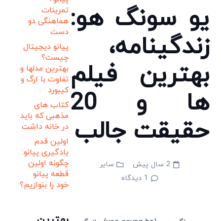
یو سونگ هو:
تمرینات
هماهنگی دو
دست
زندگینامه،
پیانو دیجیتال
چیست؟
بهترین فیلم
بهترین مدلها و
تفاوت با ارگ و
کیبورد
ها و 20
کتاب های
مذهبی که باید
حقیقت جالب
در خانه داشت
اولین قدم
یادگیری پیانو:
چگونه اولین
2 سال پیش
سایر
قطعه پیانو
1
دیدگاه
خود را بنوازیم؟
بهترین