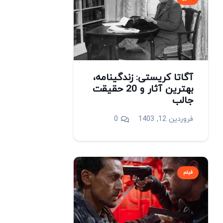
آگاتا کریستی: زندگینامه،
بهترین آثار و 20 حقیقت
جالب
فروردین 12, 1403
0
فیلم