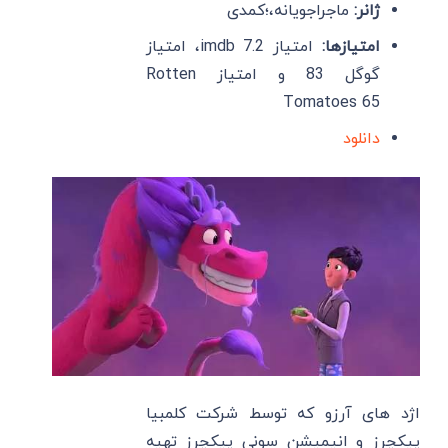
ژانر:
ماجراجویانه،؛کمدی
امتیازها:
امتیاز imdb 7.2، امتیاز
گوگل 83 و امتیاز Rotten
Tomatoes 65
دانلود
اژد های آرزو که توسط شرکت کلمبیا
پیکچرز و انیمیشن سونی پیکچرز تهیه