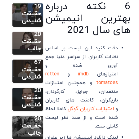
6 نکته درباره
کیو:
19
زندگینامه،
حقیقت
بهترین انیمیشن
سایر
بهترین
شنیدنی
بوراک
های سال 2021
فیلم ها و
اوزچیویت:
20
زندگینامه،
حقیقت
سایر
بهترین
دقت کنید این لیست بر اساس
جالب
بندیکت
فیلم ها و
نظرات کاربران از سراسر دنیا جمع
کامبربچ:
67
آوری شده و
زندگینامه،
حقیقت
امتیازهای
imdb
و
rotten
بهترین
شنیدنی
سایر
tomatoes
و همچنین امتیازات
فیلم ها و
آلن دلون:
20
منتقدان، جوایز، کارگردان،
زندگینامه،
حقیقت
بازیگران، کامنت های کاربران
بهترین
شنیدنی
و
امتیازات کاربران گوگل
کاملا لحاظ
فیلم ها و
شده است و از همه نظر لیست
20
حقیقت
کاملی ست.
جالب
لینک دانلود انیمیشن ها زیر عنوان