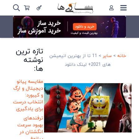
تازه ترین
خانه
>
سایر
>
11 تا از بهترین انیمیشن
نوشته
های 2021+ لینک دانلود
ها:
مقایسه پیانو
دیجیتال و ارگ
و کیبورد:
انتخاب درست
برای یادگیری
ترفندهای
بهبود سرعت
انگشتان در
پیانو+