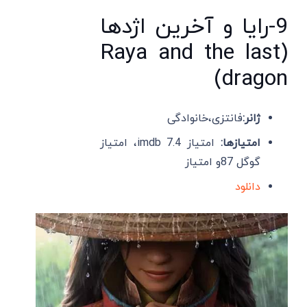
9-رایا و آخرین اژدها
(Raya and the last
dragon)
ژانر:
فانتزی،خانوادگی
امتیازها:
امتیاز imdb 7.4، امتیاز
گوگل 87و امتیاز
دانلود