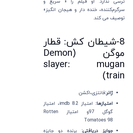
ترسی ندارد. او فیلم را « سریع و
سرگرم‌کننده، خنده‌ دار و هیجان ‌انگیز»
توصیف می کند.
8-شیطان کش: قطار
موگن (Demon
slayer: mugan
train)
ژانر:
فانتزی،اکشن
امتیازها:
امتیاز imdb 8.2، امتیاز
گوگل 97و امتیاز Rotten
Tomatoes 98
جوایز دریافتی:
برنده دو جایزه