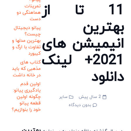
11 تا از
تمرینات
هماهنگی دو
دست
بهترین
پیانو دیجیتال
چیست؟
انیمیشن های
بهترین مدلها و
تفاوت با ارگ و
کیبورد
2021+ لینک
کتاب های
مذهبی که باید
دانلود
در خانه داشت
اولین قدم
یادگیری پیانو:
چگونه اولین
2 سال پیش
سایر
قطعه پیانو
بدون دیدگاه
خود را بنوازیم؟
بهترین