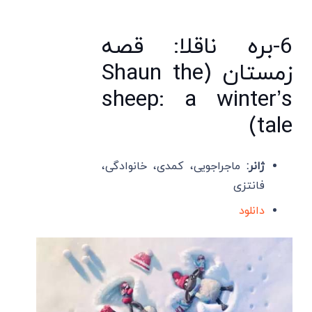
6-بره ناقلا: قصه
زمستان (Shaun the
sheep: a winter’s
tale)
ژانر:
ماجراجویی، کمدی، خانوادگی،
فانتزی
دانلود