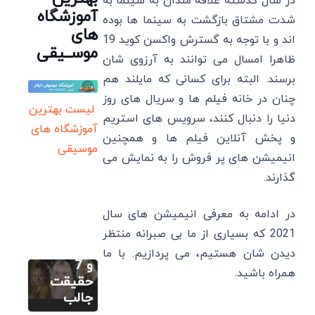
در سال گذشته علاقه مندان به سینما به
آموزشگاه
شدت مشتاق بازگشت به سینما ها بوده
های
اند و با توجه به گسترش واکسن کوید 19
موســیقی
ظاهرا امسال می توانند به آرزوی شان
برسند. البته برای کسانی که مایلند هم
چنان در خانه فیلم ها و سریال های روز
لیست بهترین
دنیا را دنبال کنند، سرویس های استریم
آموزشگاه های
و پخش آنلاین فیلم ها و همچنین
سایر
موسیقی
انیمیشن های پر فروش را به نمایش می
داکوتا
گذارند.
فانینگ:
زندگینامه،
در ادامه به معرفی انیمیشن های سال
بهترین
فیلم و
2021 که بسیاری از ما بی صبرانه منتظر
سایر
سریال ها
دیدن شان هستیم، می پردازیم. با ما
لی مینهو:
و 7
همراه باشید.
زندگینامه،
حقیقت
سایر
بهترین
جالب
سونگ هه
فیلم ها و