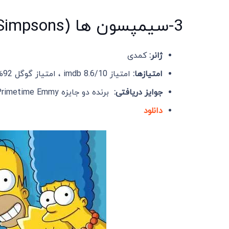
3-سیمپسون ها (The Simpsons)
ژانر:
کمدی
امتیازها:
امتیاز imdb 8.6/10 ، امتیاز گوگل 92% و امتیاز : 85% Rotten Tomatoes
جوایز دریافتی:
برنده دو جایزه Primetime Emmy در سال های 2019و 2021
دانلود