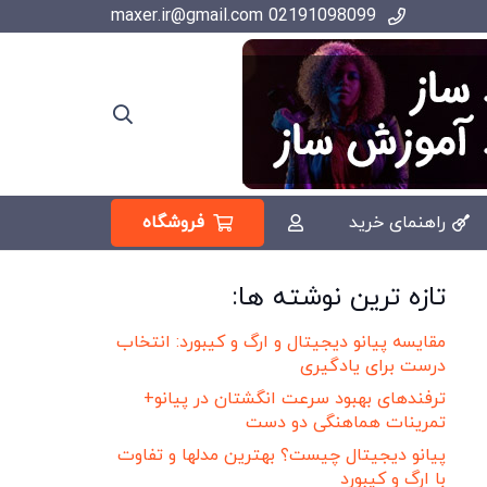
02191098099 maxer.ir@gmail.com
فروشگاه
راهنمای خرید
تازه ترین نوشته ها:
مقایسه پیانو دیجیتال و ارگ و کیبورد: انتخاب
درست برای یادگیری
ترفندهای بهبود سرعت انگشتان در پیانو+
تمرینات هماهنگی دو دست
پیانو دیجیتال چیست؟ بهترین مدلها و تفاوت
با ارگ و کیبورد