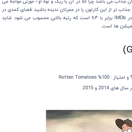
جذاب می باشد چرا که در آن با ریک و نوه او ؛ مورتی مواجه می‌
جذاب تر از این کارتون را در عمرتان ندیده باشید. فضای کمدی در
آن به شدت زیبا و مشهود است. رتبه این انیمیشن در IMDb برابر با ۹.۳ است که رتبه بالایی محسوب می‌ شود. شاید
یمیشن ها است.