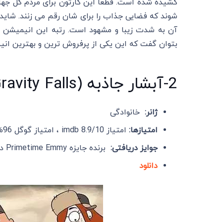
کشیده شده است. قطعا این کارتون برای مردم کل جهان 
شوند که فضایی جذاب را برای شان رقم می زنند. شاید 
بتوان گفت که این یکی از پرفروش ترین و بهترین ان
2-آبشار جاذبه (Gravity Falls)
ژانر:
خانوادگی
امتیازها:
امتیاز imdb 8.9/10 ، امتیاز گوگل 96% و امتیاز : 100% Rotten Tomatoes
جوایز دریافتی:
برنده جایزه Primetime Emmy در سال های 2014 و 2015
دانلود