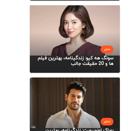
سایر
سونگ هه کیو: زندگینامه، بهترین فیلم
ها و 20 حقیقت جالب
سایر
بوراک اوزچیویت: زندگینامه، بهترین