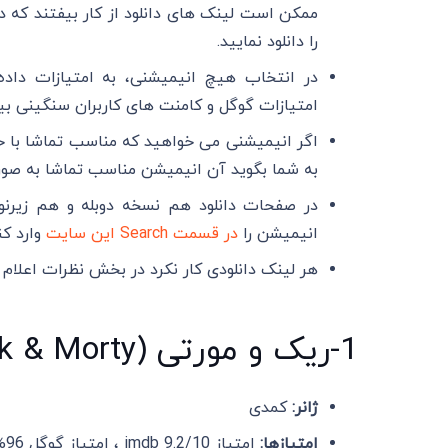
ممکن است لینک های دانلود از کار بیفتند که در
را دانلود نمایید.
در انتخاب هیچ انیمیشنی، به امتیازات داده 
امتیازات گوگل و کامنت های کاربران سنگینی بیش
اگر انیمیشنی می خواهید که مناسب تماشا با خا
به شما بگوید آن انیمیشن مناسب تماشا به صو
در صفحات دانلود هم نسخه دوبله و هم زیرنوی
انیمیشن را
در قسمت Search این سایت
وارد کن
هر لینک دانلودی کار نکرد در بخش نظرات اعلام 
1-ریک و مورتی (Rick & Morty)
ژانر:
کمدی
امتیازها:
امتیاز imdb 9.2/10 ، امتیاز گوگل 96% و امتیاز : 94% Rotten Tomatoes