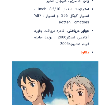
ژانر:
فانتزی ، هیجان انگیز
امتیازها:
امتیاز imdb 8.2/10 ،
امتیاز گوگل 96% و امتیاز : 87%
Rotten Tomatoes
جوایز دریافتی:
نامزد دریافت جایزه
آکادمی اسکار2006 ، برنده جایزه
فیلم هالیوود2005
دانلود