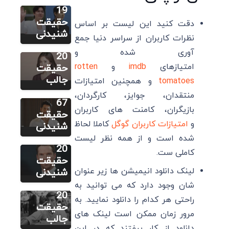
کیو:
19
زندگینامه،
حقیقت
دقت کنید این لیست بر اساس
سایر
بهترین
شنیدنی
نظرات کاربران از سراسر دنیا جمع
بوراک
فیلم ها و
آوری شده و
اوزچیویت:
20
زندگینامه،
امتیازهای
imdb
و
rotten
حقیقت
سایر
بهترین
جالب
tomatoes
و همچنین امتیازات
بندیکت
فیلم ها و
منتقدان، جوایز، کارگردان،
کامبربچ:
67
بازیگران، کامنت های کاربران
زندگینامه،
حقیقت
و
امتیازات کاربران گوگل
کاملا لحاظ
بهترین
شنیدنی
سایر
فیلم ها و
شده است و از همه نظر لیست
آلن دلون:
20
کاملی ست.
زندگینامه،
حقیقت
بهترین
لینک دانلود انیمیشن ها زیر عنوان
شنیدنی
فیلم ها و
شان وجود دارد که می توانید به
20
راحتی هر کدام را دانلود نمایید. به
حقیقت
مرور زمان ممکن است لینک های
جالب
دانلود از کار بیفتند که در این