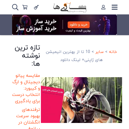
تازه ترین
خانه
>
سایر
>
10 تا از بهترین انیمیشن
نوشته
های ژاپنی+ لینک دانلود
ها:
مقایسه پیانو
دیجیتال و ارگ
و کیبورد:
انتخاب درست
برای یادگیری
ترفندهای
بهبود سرعت
انگشتان در
پیانو+