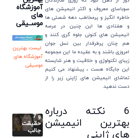
دور از ذهن نبود که روزی سازندگان
آموزشگاه
سوباسای معروف و اکثر انیمیشن های
های
خاطره انگیز و پرمخاطب دهه شصتی ها
موســیقی
و هفتادی ها این چنین در عرصه
انیمیشن های کنونی جلوه گری کنند و
هم چنان پرطرفدار بین نسل جوان
لیست بهترین
امروزی باشند و به عقیده ما این مجموعه
آموزشگاه های
زیبای تکنولوژی و خلاقیت و هنر شایسته
سایر
موسیقی
این جایگاه هست ، پیشنهاد می کنیم
داکوتا
تماشای انیمیشن های ژاپنی زیر را از
فانینگ:
دست ندهید.
زندگینامه،
بهترین
فیلم و
سایر
6 نکته درباره
سریال ها
لی مینهو:
و 7
بهترین انیمیشن
زندگینامه،
حقیقت
سایر
بهترین
جالب
های ژاپنی
سونگ هه
فیلم ها و