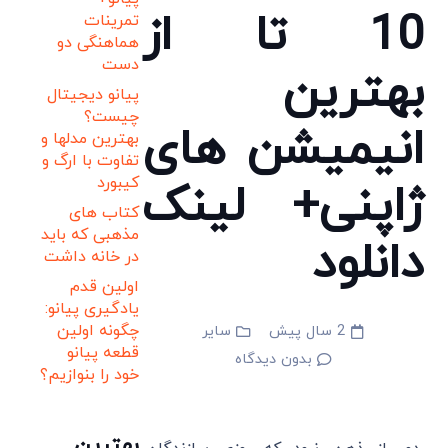
10 تا از
تمرینات
هماهنگی دو
دست
بهترین
پیانو دیجیتال
چیست؟
انیمیشن های
بهترین مدلها و
تفاوت با ارگ و
کیبورد
ژاپنی+ لینک
کتاب های
مذهبی که باید
دانلود
در خانه داشت
اولین قدم
یادگیری پیانو:
چگونه اولین
2 سال پیش
سایر
قطعه پیانو
بدون دیدگاه
خود را بنوازیم؟
بهترین