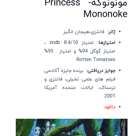
مونونوکه- Princess
Mononoke
ژانر:
فانتزی،هیجان انگیز
امتیازها:
امتیاز imdb 8.4/10 ،
امتیاز گوگل 94% و امتیاز : 93%
Rotten Tomatoes
جوایز دریافتی:
برنده جایزه آکادمی
فیلم های علمی تخیلی، فانتزی و
ترسناک، ایالات متحده آمریکا
2001
دانلود