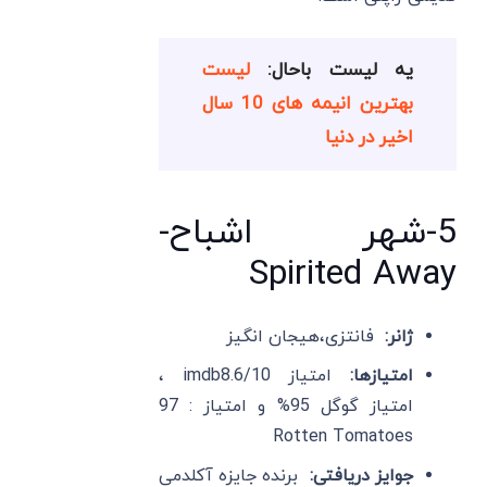
یه لیست باحال:
لیست
بهترین انیمه های 10 سال
اخیر در دنیا
5-شهر اشباح-
Spirited Away
ژانر:
فانتزی،هیجان انگیز
امتیازها:
امتیاز imdb8.6/10 ،
امتیاز گوگل 95% و امتیاز : 97
Rotten Tomatoes
جوایز دریافتی:
برنده جایزه آکلدمی