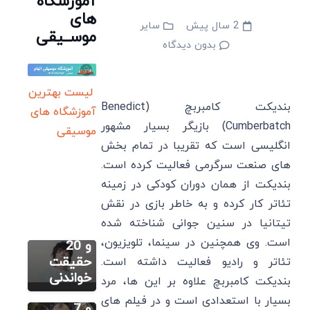
آموزشگاه
های
2 سال پیش
سایر
موســیقی
بدون دیدگاه
لیست بهترین
بندیکت کامبربچ (Benedict
آموزشگاه های
Cumberbatch) بازیگر بسیار مشهور
موسیقی
انگلیسی است که تقریبا در تمام بخش
سایر
‌های صنعت سرگرمی فعالیت کرده است.
جونگ
کوک:
بندیکت از همان دوران کودکی در زمینه
سایر
زندگینامه،
تئاتر کار کرده و به خاطر بازی در نقش
داکوتا
بهترین
تیتانیا در سنین جوانی شناخته شده
فانینگ:
آهنگ ها
است. وی همچنین در سینما، تلویزیون،
زندگینامه،
و 20
سایر
بهترین
حقیقت
تئاتر و رادیو فعالیت داشته است.
بورجو
فیلم و
خواندنی
بندیکت کامبربچ علاوه بر این ها، مرد
بیریجیک:
سریال ها
بسیار با استعدادی است و در فیلم ‌های
زندگینامه،
و 7