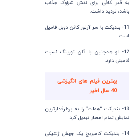
به قدر کافی برای نقش شرلوک جذاب
باشد، تردید داشت.
11- بندیکت با سر آرتور کانن دویل فامیل
است.
12- او همچنین با آلن تورینگ نسبت
فامیلی دارد.
بهترین فیلم های انگیزشی
40 سال اخیر
13- بندیکت “هملت” را به پرطرفدارترین
نمایش تمام اعصار تبدیل کرد.
14- بندیکت کامبربچ یک جهش ژنتیکی