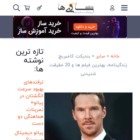
تازه ترین
خانه
>
سایر
>
بندیکت کامبربچ:
نوشته
زندگینامه، بهترین فیلم ها و 20 حقیقت
ها:
شنیدنی
ترفندهای
بهبود سرعت
انگشتان در
پیانو+
تمرینات
هماهنگی دو
دست
پیانو دیجیتال
چیست؟