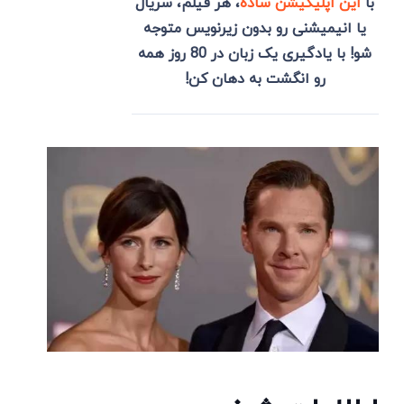
با
این اپلیکیشن ساده
، هر فیلم، سریال
یا انیمیشنی رو بدون زیرنویس متوجه
شو! با یادگیری یک زبان در 80 روز همه
رو انگشت به دهان کن!