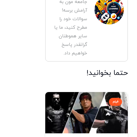
جامعه مون به
آرامش برسه!
سوالات خود را
مطرح کنید، ما یا
سایر هموطنان
گرانقدر پاسخ
خواهیم داد.
حتما بخوانید!
فیلم