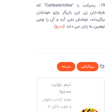
19- بندیکت با “Cumberbitches” که
طرفداران زن این بازیگر برای خودشان
برگزیدند، خوشش نمی ‌آید و آن را نوعی
توهین به زنان می ‌داند. (
منبع
)
بیوگرافی
سینما
تیم تولید
محتوا
بخند کتاب بخوان
و خوب باش تا