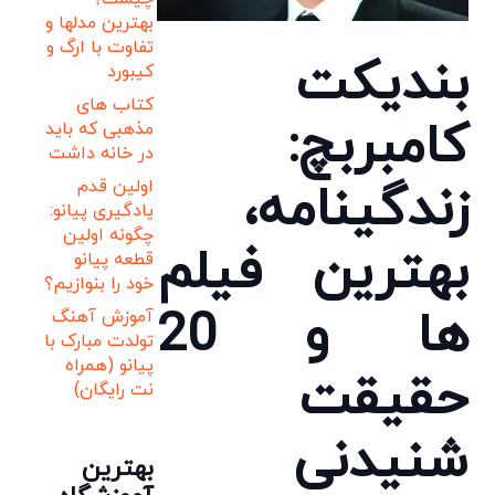
بهترین مدلها و
تفاوت با ارگ و
بندیکت
کیبورد
کتاب های
کامبربچ:
مذهبی که باید
در خانه داشت
زندگینامه،
اولین قدم
یادگیری پیانو:
چگونه اولین
بهترین فیلم
قطعه پیانو
خود را بنوازیم؟
ها و 20
آموزش آهنگ
تولدت مبارک با
پیانو (همراه
حقیقت
نت رایگان)
شنیدنی
بهترین