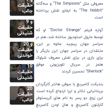
معروفی مثل “The Simpsons” و سه‌گانه
بهترین
حقیقت
سایر
فیلم و
“The Hobbit” به ایفای نقش پرداخته
جالب
اوزگه
سریال ها
است.
گورل:
و 9
زندگینامه،
حقیقت
آوازه فیلم “Doctor Strange” او که
بهترین
شنیدنی
سایر
توسط مارول استودیوز ساخته شد، هم در
آهنگ ها
لی مینهو:
و 20
سراسر جهان پیچید. علاوه بر این،
زندگینامه،
حقیقت
منتقدان در سراسر جهان این بازیگر را
سایر
بهترین
خواندنی
برای بازی در برای نقش معروف شرلوک
سونگ هه
فیلم ها و
هلمز در سریال تلویزیونی موفق
کیو:
19
زندگینامه،
“Sherlock” تحسین کردند.
حقیقت
بهترین
شنیدنی
فیلم ها و
بندیکت کامبربچ با سوفی هانتر کارگردان
20
بریتانیایی تئاتر و اپرا ازدواج کرده است.
حقیقت
این زوج دو پسر به نام ‌های کریستوفر
جالب
کارلتون کامبربچ و هال اودن کامبربچ