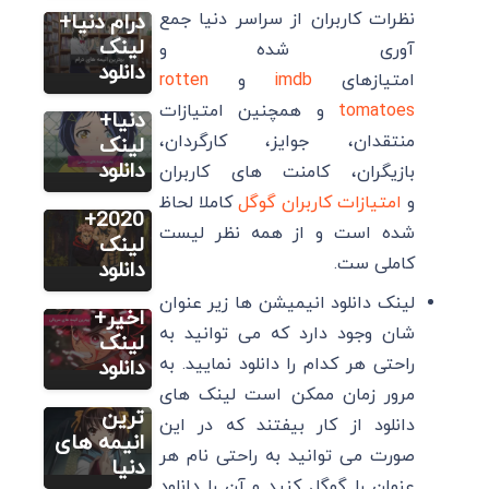
19 تا از
نظرات کاربران از سراسر دنیا جمع
درام دنیا+
بهترین
لینک
آوری شده و
انیمه های
دانلود
امتیازهای
imdb
و
rotten
سینمایی
tomatoes
و همچنین امتیازات
سایر
دنیا+
منتقدان، جوایز، کارگردان،
15 تا از
لینک
بهترین
دانلود
بازیگران، کامنت های کاربران
سایر
انیمه های
و
امتیازات کاربران گوگل
کاملا لحاظ
21 بهترین
2020+
شده است و از همه نظر لیست
انیمه های
لینک
کاملی ست.
سریالی در
دانلود
سایر
20 سال
لینک دانلود انیمیشن ها زیر عنوان
انیمه های
اخیر+
شان وجود دارد که می توانید به
معروف:
لینک
راحتی هر کدام را دانلود نمایید. به
12 تا از
دانلود
معروف
مرور زمان ممکن است لینک های
ترین
دانلود از کار بیفتند که در این
انیمه های
صورت می توانید به راحتی نام هر
دنیا
عنوان را گوگل کنید و آن را دانلود