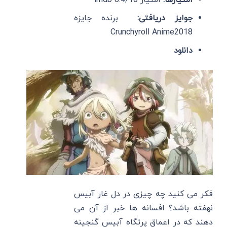
امتیازها:
امتیاز imdb 8.4/10
جوایز دریافتی:
برنده جایزه
Crunchyroll Anime2018
دانلود
فکر می کنید چه چیزی در دل غار آبیس
نهفته باشد؟ افسانه ها خبر از آن می
دهند که در اعماق پرتگاه آبیس گنجینه