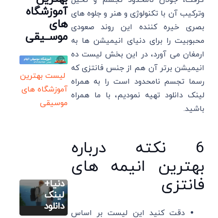
گرفت، جولان نامحدود تجسم و تخیل
آموزشگاه
وترکیب آن با تکنولوژی و هنر و جلوه های
های
بصری خیره کننده این روند صعودی
موســیقی
محبوبیت را برای دنیای انیمیشن ها به
ارمغان می آورد، در این بخش لیست ده
انیمیشن برتر آن هم از جنس فانتزی که
لیست بهترین
رسما تجسم نامحدود است را به همراه
آموزشگاه های
لینک دانلود تهیه نمودیم، با ما همراه
موسیقی
باشید.
سایر
6 نکته درباره
14 بهترین
انیمه های
بهترین انیمه های
عاشقانه
فانتزی
سایر
دنیا+
12 تا از
لینک
بهترین
دانلود
دقت کنید این لیست بر اساس
سایر
انیمه های