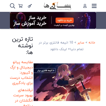
تازه ترین
خانه
>
سایر
>
10 انیمه فانتزی برتر در
نوشته
تمام دنیا+ لینک دانلود
ها:
مقایسه پیانو
دیجیتال و ارگ
و کیبورد:
انتخاب درست
برای یادگیری
ترفندهای
بهبود سرعت
انگشتان در
پیانو+