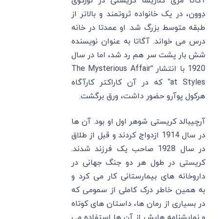
آگاتا مری کلاریسا کریستی در تورکوی
دِوون، در یک خانواده ثروتمند و بالاتر از
طبقه متوسط ​​بزرگ شد. او عمدتا در خانه
درس می ‌خواند. آگاتا به ‌عنوان نویسنده
شش بار پشت سر هم رد شد، اما در سال
1920 با انتشار “The Mysterious Affair
at Styles” که در آن کاراکتر کارآگاه
هرکول پوآرو حضور داشت، ورق برگشت.
آرچیبالد کریستی شوهر اول او بود. آن ها
در سال 1914 ازدواج کردند و قبل از طلاق
در سال 1928 صاحب یک فرزند شدند.
کریستی در طول هر دو جنگ جهانی در
داروخانه‌ های بیمارستانی کار می ‌کرد و
به همین خاطر درک کاملی از سمومی که
در بسیاری از رمان ‌ها، داستان‌ های کوتاه
و نمایشنامه ‌هایش از آن ها استفاده می