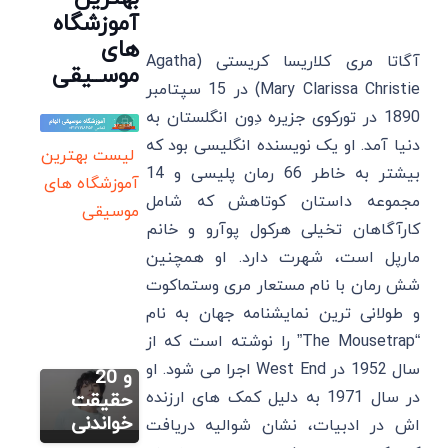
آموزشگاه
های
آگاتا مری کلاریسا کریستی (Agatha
موســیقی
Mary Clarissa Christie) در 15 سپتامبر
1890 در تورکوی جزیره دِون انگلستان به
دنیا آمد. او یک نویسنده انگلیسی بود که
لیست بهترین
بیشتر به خاطر 66 رمان پلیسی و 14
آموزشگاه های
مجموعه داستان کوتاهش که شامل
موسیقی
کارآگاهان تخیلی هرکول پوآرو و خانم
سایر
مارپل است، شهرت دارد. او همچنین
جونگ
کوک:
شش رمان با نام مستعار مری وستماکوت
سایر
زندگینامه،
و طولانی ‌ترین نمایشنامه جهان به نام
داکوتا
بهترین
“The Mousetrap” را نوشته است که از
فانینگ:
آهنگ ها
سال 1952 در West End اجرا می ‌شود. او
زندگینامه،
و 20
سایر
بهترین
در سال 1971 به دلیل کمک ‌های ارزنده
حقیقت
بورجو
فیلم و
خواندنی
‌اش در ادبیات، نشان شوالیه دریافت
بیریجیک:
سریال ها