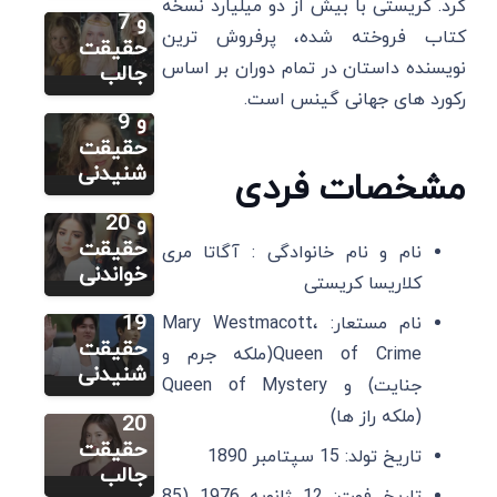
کرد. کریستی با بیش از دو میلیارد نسخه
زندگینامه،
و 7
کتاب فروخته شده، پرفروش ‌ترین
بهترین
حقیقت
سایر
نویسنده داستان در تمام دوران بر اساس
فیلم و
جالب
اوزگه
سریال ها
رکورد های جهانی گینس است.
گورل:
و 9
زندگینامه،
حقیقت
بهترین
شنیدنی
مشخصات فردی
سایر
آهنگ ها
لی مینهو:
و 20
زندگینامه،
حقیقت
نام و نام خانوادگی : آگاتا مری
سایر
بهترین
خواندنی
کلاریسا کریستی
سونگ هه
فیلم ها و
کیو:
19
نام مستعار: Mary Westmacott،
زندگینامه،
حقیقت
Queen of Crime(ملکه جرم و
بهترین
شنیدنی
جنایت) و Queen of Mystery
فیلم ها و
(ملکه راز ها)
20
حقیقت
تاریخ تولد: 15 سپتامبر 1890
جالب