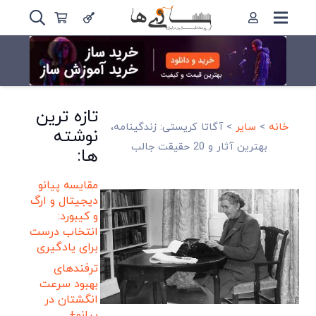
تازه ترین
خانه
>
سایر
>
آگاتا کریستی: زندگینامه،
نوشته
بهترین آثار و 20 حقیقت جالب
ها:
مقایسه پیانو
دیجیتال و ارگ
و کیبورد:
انتخاب درست
برای یادگیری
ترفندهای
بهبود سرعت
انگشتان در
پیانو+