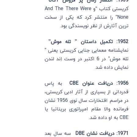
1939: انتشار رمان پر فروش آگاتا
کریستی کتاب “و And The There Were
None” را منتشر کرد که یکی از سخت
‌ترین آثارش از نظر نویسندگی بود.
1952: تکمیل داستان ” تله موش”
نمایشنامه معمایی جنایی کریستی یعنی ”
تله موش” در 6 اکتبر در وست اِند لندن
نمایش داده شد.
1956: دریافت عنوان CBE
به پاس
قدردانی از بسیاری از آثار ادبی کریستی،
در مراسم افتخارات سال نوی 1956 نشان
فرمانده والا مقام امپراتوری بریتانیا یا
CBE‌ به او داده شد.
1971: دریافت نشان DBE
سه سال بعد