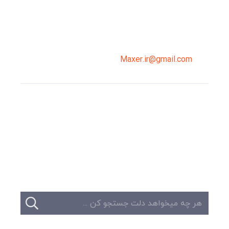
02191098099
0919-121-0008
Maxer.ir@gmail.com
وبلاگ
تبلیغات
تماس