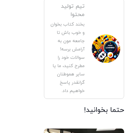
تیم تولید
محتوا
بخند کتاب بخوان
و خوب باش تا
جامعه مون به
آرامش برسه!
سوالات خود را
مطرح کنید، ما یا
سایر هموطنان
گرانقدر پاسخ
خواهیم داد.
حتما بخوانید!