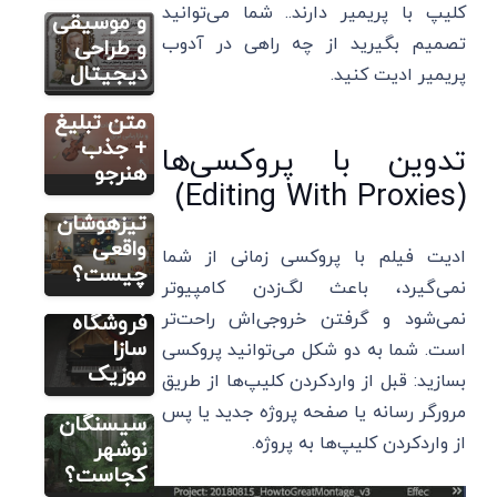
کلیپ با پریمیر دارند.. شما می‌توانید
تبلیغ
و موسیقی
تصمیم بگیرید از چه راهی در آدوب
آموزشگاه
و طراحی
موسیقی |
دیجیتال
پریمیر ادیت کنید.
5 نمونه
ریپورتاژ آگهی
متن تبلیغ
استاندارد
+ جذب
تدوین با پروکسی‌ها
ریپورتاژ آگهی
های یک
هنرجو
(Editing With Proxies)
خرید ساز
کلاس
با اطمینان
تیزهوشان
و اصالت؛
واقعی
ادیت فیلم با پروکسی زمانی از شما
تجربه‌ای
چیست؟
نمی‌گیرد، باعث لگ‌زدن کامپیوتر
متفاوت با
نمی‌شود و گرفتن خروجی‌اش راحت‌تر
فروشگاه
سازا
است. شما به دو شکل می‌توانید پروکسی
ریپورتاژ آگهی
موزیک
بسازید: قبل از واردکردن کلیپ‌ها از طریق
جنگل
مرورگر رسانه یا صفحه پروژه جدید یا پس
سیسنگان
از واردکردن کلیپ‌ها به پروژه.
نوشهر
کجاست؟