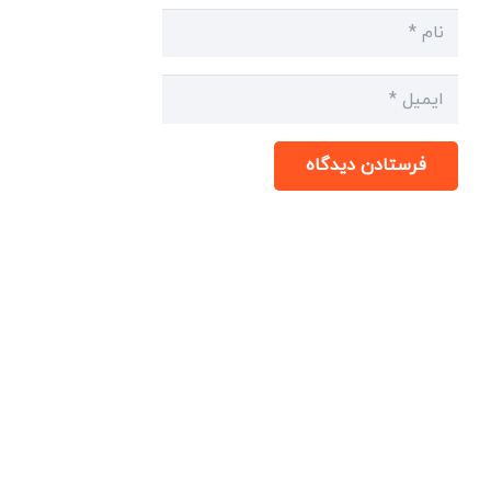
فرستادن دیدگاه
میدان انقلاب، جنب سینما مرکزی، ساختمان
سپاهان، طبقه دوم، واحد 3