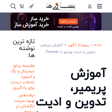
تازه ترین
خانه
>
ریپورتاژ آگهی
>
آموزش پریمیر،
نوشته
تدوین و ادیت ویدیو با Premier
ها:
مقایسه پیانو
آموزش
دیجیتال و ارگ
و کیبورد:
انتخاب درست
پریمیر،
برای یادگیری
ترفندهای
تدوین و ادیت
بهبود سرعت
انگشتان در
پیانو+