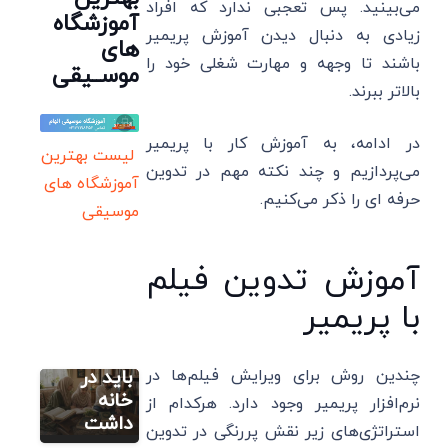
می‌بینید. پس تعجبی ندارد که افراد
آموزشگاه
زیادی به دنبال دیدن آموزش پریمیر
های
باشند تا وجهه و مهارت شغلی خود را
موســیقی
بالاتر ببرند.
در ادامه، به آموزش کار با پریمیر
لیست بهترین
می‌پردازیم و چند نکته مهم در تدوین
آموزشگاه های
حرفه ای را ذکر می‌کنیم.
موسیقی
آموزش تدوین فیلم
ریپورتاژ آگهی
با پریمیر
کتاب های
مذهبی که
ریپورتاژ آگهی
چندین روش برای ویرایش فیلم‌ها در
باید در
مراسم
خانه
نرم‌افزار پریمیر وجود دارد. هرکدام از
ختم مدرن
داشت
استراتژی‌های زیر نقش پررنگی در تدوین
ریپورتاژ آگهی
با نوای ساز