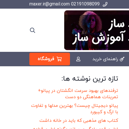
02191098099 maxer.ir@gmail.com
فروشگاه
راهنمای خرید
تازه ترین نوشته ها:
ترفندهای بهبود سرعت انگشتان در پیانو+
تمرینات هماهنگی دو دست
پیانو دیجیتال چیست؟ بهترین مدلها و تفاوت
با ارگ و کیبورد
کتاب های مذهبی که باید در خانه داشت