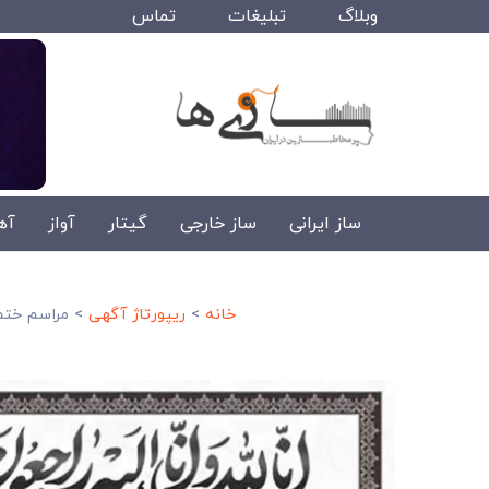
وبلاگ
تبلیغات
تماس
ساز ایرانی
ساز خارجی
گیتار
آواز
آه
خانه
>
ریپورتاژ آگهی
>
مراسم ختم