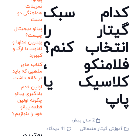
تمرینات
کدام سبک
هماهنگی دو
دست
گیتار را
پیانو دیجیتال
چیست؟
انتخاب کنم؟
بهترین مدلها و
تفاوت با ارگ و
کیبورد
فلامنکو ،
کتاب های
مذهبی که باید
کلاسیک یا
در خانه داشت
اولین قدم
پاپ
یادگیری پیانو:
چگونه اولین
قطعه پیانو
خود را بنوازیم؟
2 سال پیش
آموزش گیتار مقدماتی
41
دیدگاه
بهترین