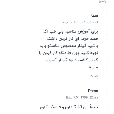
پاسخ
سما
اسفند 3, 1397 12:41 ب.ظ
براي آموزش مناسبه ولي خب اگه
قصد خرفه اي كار كردن داشته
باشيد گيتار مخصوص فلامنكو بايد
تهيه كنيد چون فلامنكو كار كردن با
گيتار كلاسيك،به گيتار آسيب
ميزنه
پاسخ
Parsa
دی 22, 1399 7:54 ب.ظ
حتماً من C 40 دارم و فلامنکو کارم