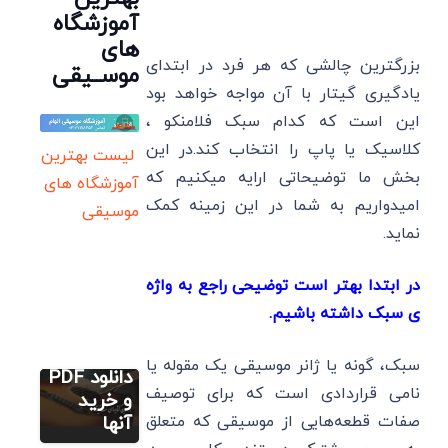
آموزشگاه
های
بزرگترین چالشی که هر فرد در ابتدای
موســیقی
یادگیری گیتار با آن مواجه خواهد بود
این است که کدام سبک فلامنکو ،
کلاسیک یا پاپ را انتخاب کند.در این
لیست بهترین
بخش ما توضیحاتی ارایه میکنیم که
آموزشگاه های
امیدواریم به شما در این زمینه کمک
موسیقی
نماید.
کتاب آموزش
گیتار
3 بهترین
در ابتدا بهتر است توضیحی راجع به واژه
کتاب نت
آموزش گیتار
ی سبک داشته باشیم.
مقدماتی
گیتار+
عدد/شماره
لینک
سبک، گونه یا ژانر موسیقی یک مقوله یا
سیم‌های
دانلود PDF
نامی قراردادی است که برای توصیف
گیتار:
و خرید
راهنمای
صفات قطعه‌هایی از موسیقی که متعلق
آنها
آموزش گیتار
کلاسیک
جامع