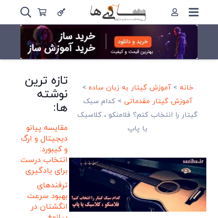
تازه ترین
خانه
>
آموزش گیتار به زبان ساده
>
نوشته
آموزش گیتار مقدماتی
>
کدام سبک
ها:
گیتار را انتخاب کنم؟ فلامنکو ، کلاسیک
مقایسه پیانو
یا پاپ
دیجیتال و ارگ
و کیبورد:
انتخاب درست
برای یادگیری
ترفندهای
بهبود سرعت
انگشتان در
پیانو+