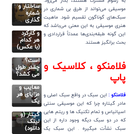
به رسوم مشترک هستند، بکار می‌رود.
اجزای
ساختار و
موسیقی می‌تواند از طرق بی شماری در
گیتار
شماره
سبک‌های گوناگون تقسیم شود. ماهیت
کلاسیک،
گذاری
هنری موسیقی به این معنی می‌باشد که
ویژگی ها
آموزش گیتار
مقدماتی
و کارکرد
این گونه طبقه‌بندی‌ها عمدتاً قراردادی و
یادگیری
هر کدام
بحث برانگیز هستند.
گیتار
(با عکس)
مطالب متنوع
دیگر
سخت
تفاوت
است؟
فلامنکو ، کلاسیک و
گیتار
چقدر طول
کلاسیک و
می کشد؟
پاپ
آموزش
تصویری گیتار
آکوستیک:
10
معایب و
اپلیکیشن
مزایای هر
فلامنکو :
این سبک در واقع سبک اصلی و
برتر برای
یک
مادر گیتاره چرا که این موسیقی سنتی
کوک
اسپانیاس و تمام تکنیک ها و ریتم هایی
گیتار (و
که در دو سبک دیگه وجود داره از این
لینک
دانلود)
سبک نشأت میگیره . این سبک یک