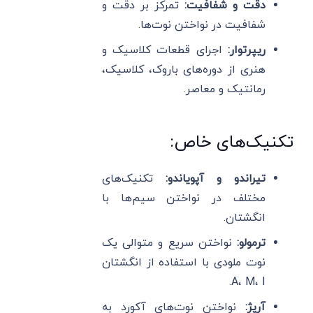
دقت و شفافیت:
تمرکز بر دقت و
شفافیت در نواختن نوت‌ها.
ریپرتوار:
اجرای قطعات کلاسیک و
هنری از دوره‌های باروک، کلاسیک،
رمانتیک و معاصر.
تکنیک‌های خاص:
تیراندو و آپویاندو:
تکنیک‌های
مختلف در نواختن سیم‌ها با
انگشتان.
ترمولو:
نواختن سریع و متوالی یک
نوت ملودی با استفاده از انگشتان
A، M، I.
آرپژ:
نواختن نوت‌های آکورد به