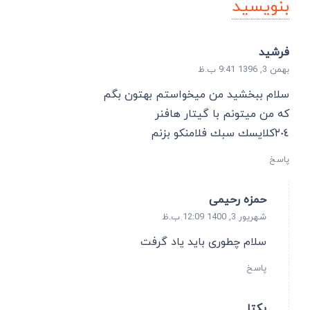
بنویسید
فرشيد
بهمن 3, 1396 9:41 ب.ظ
سلام ببخشيد من ميخواستم بهتون بگم
كه من ميتونم با گيتار هافنر
٢٠٤كلايسك سبك فلامنكو بزنم
پاسخ
حمزه رحیمی
شهریور 3, 1400 12:09 ب.ظ
سلام چطوری باید یاد گرفت
پاسخ
یکتا