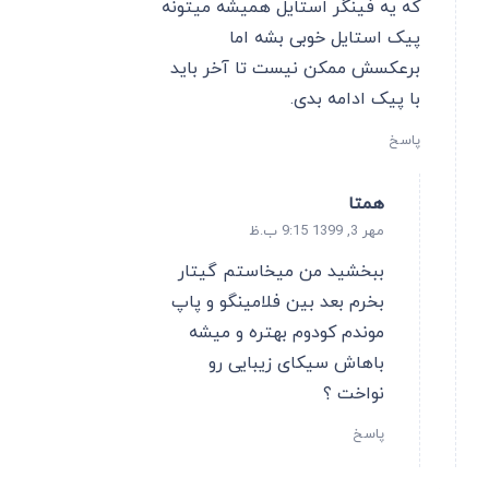
که یه فینگر استایل همیشه میتونه
پیک استایل خوبی بشه اما
برعکسش ممکن نیست تا آخر باید
با پیک ادامه بدی.
پاسخ
همتا
مهر 3, 1399 9:15 ب.ظ
ببخشید من میخاستم گیتار
بخرم بعد بین فلامینگو و پاپ
موندم کودوم بهتره و میشه
باهاش سیکای زیبایی رو
نواخت ؟
پاسخ