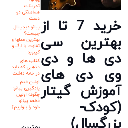
تمرینات
هماهنگی دو
دست
خرید 7 تا از
پیانو دیجیتال
چیست؟
بهترین سی
بهترین مدلها و
تفاوت با ارگ و
کیبورد
دی ها و دی
کتاب های
مذهبی که باید
وی دی های
در خانه داشت
اولین قدم
آموزش گیتار
یادگیری پیانو:
چگونه اولین
قطعه پیانو
(کودک-
خود را بنوازیم؟
بزرگسال)
بهترین