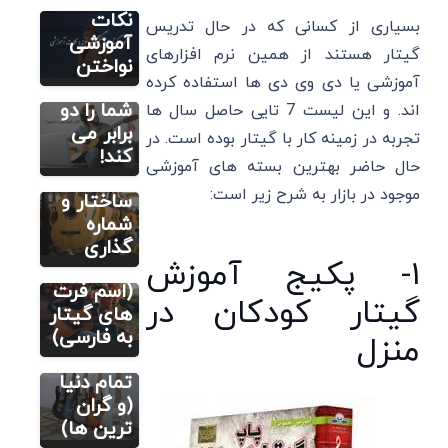
این
نکات
بسیاری از کسانی که در حال تدریس
انتخاب
آموزشی
آموزش گیتار
گیتار هستند از همین نرم افزارهای
مقدماتی
سرعت
نواختن
آموزشی یا دی وی دی ها استفاده کرده
عدد/شماره
پیشرفت
سیم‌های
شما را دو
اند. و این لیست 7 تایی حاصل سال ها
گیتار:
برابر می
تجربه در زمینه کار با گیتار بوده است. در
راهنمای
کند!
حال حاضر بهترین بسته های آموزشی
جامع
آموزش
تصویری گیتار
موجود در بازار به شرح زیر است:
ساختار و
پرده و نیم
شماره
پرده در
گذاری
۱- پکیج آموزش
گیتار
آموزش
تصویری گیتار
(اسم فرت
گیتار کودکان در
6 بهترین
های گیتار
مارک انواع
به فارسی)
منزل
گیتار در
تمام دنیا
(و گران
ترین ها)