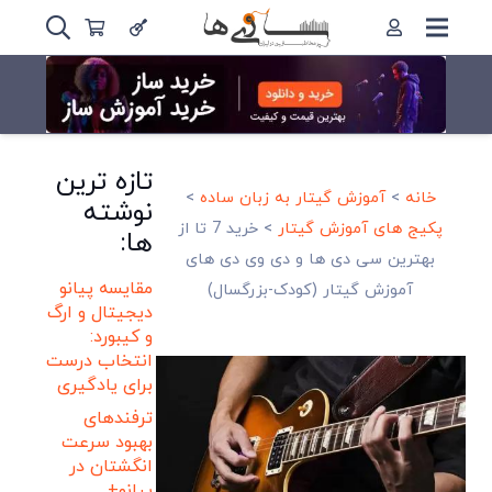
تازه ترین
خانه
>
آموزش گیتار به زبان ساده
>
نوشته
پکیج های آموزش گیتار
>
خرید 7 تا از
ها:
بهترین سی دی ها و دی وی دی های
مقایسه پیانو
آموزش گیتار (کودک-بزرگسال)
دیجیتال و ارگ
و کیبورد:
انتخاب درست
برای یادگیری
ترفندهای
بهبود سرعت
انگشتان در
پیانو+