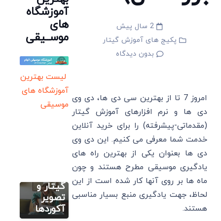
آموزشگاه
های
2 سال پیش
موســیقی
پکیج های آموزش گیتار
بدون دیدگاه
لیست بهترین
آموزشگاه های
امروز 7 تا از بهترین سی دی ها، دی وی
موسیقی
آموزش
دی ها و نرم افزارهای آموزش گیتار
تصویری گیتار
(مقدماتی-پیشرفته) را برای خرید آنلاین
آکورد
خدمت شما معرفی می کنیم. این دی وی
گیری
گیتار:
دی ها بعنوان یکی از بهترین راه های
جدول
یادگیری موسیقی مطرح هستند و چون
سایر
ایروبیک گیتار
آکورد های
ماه ها بر روی آنها کار شده است از این
کلاس
آکورد
گیتار و
لحاظ، جهت یادگیری منبع بسیار مناسبی
آنلاین
گیتار منو
تصویر
گیتار یا
گنجشکای
آکوردها
هستند.
حضوری؟
خونه+