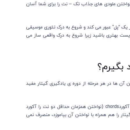
 نواختن ملودی های جذاب تک – نت را برای شما آسان
 یک “پل” عبور می کند و شروع به درک تئوری موسیقی
ریست بهتری باشید زیرا شروع به درک واقعی ساز می
د بگیرم؟
 آن ها در هر مرحله از دوره ی یادگیری گیتار مفید
بسیاری از اساتید موسیقی ترجیح می دهند که تمام مبتدیان بر آکوردchords (نواختن همزمان حداقل دو نت را آکورد
یتار را هم همراه با نواختن آن بیاموزد، منصرف نمی