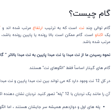
گام چیست؟
گام توالی چند
نت
است که به ترتیب
ارتفاع
مرتب شده ‌اند و
گ
یک
اکتاو
است. گام ممکن است بالا رونده یا پایین ‌رونده باشد، 
مرتب شده ‌باشد.
نحوه رسیدن ما از نت مبدا یا نت مبدا پایین به نت مبدا بالاتر ” گ
گام های گیتار اساساً فقط “الگوهای نت” هستند.
در کل 12 نت وجود دارد که می تواند بین نت مبدا پایین و نت مبدا بالاتر پخش شود. (این یک اکتاو کامل است.)
آن را مانند یک نردبان با 12 “پله” تصور کنید. نردبان نشان دهنده اکتاو است.
پله های اول و دوازدهم همیشه سر جایشان هستند ، اما الگوی