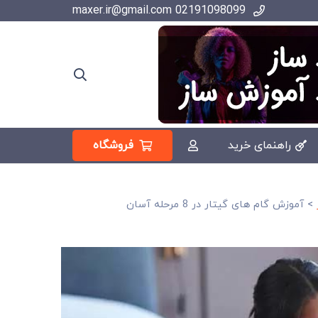
02191098099 maxer.ir@gmail.com
فروشگاه
راهنمای خرید
>
آموزش گام های گیتار در 8 مرحله آسان