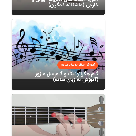
خارجی (عاشقانه غمگین)
آموزش سلفژ به زبان ساده
گام هگزاتونیک و گام سل ماژور
(آموزش به زبان ساده)