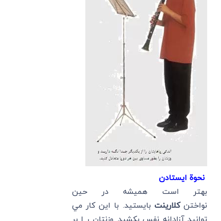
نحوة ايستادن
بهتر است هميشه در حين
نواختن
كلارينت
بايستيد. با اين كار مي
توانيد آزادانه نفس بكشيد. وزنتان ر ا بر