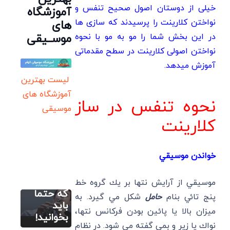
خیلی از دوستان اصول صحیح تنفس و
آموزشگاه
نواختن کلارینت را پرسیدند که سازی ها
های
در این بخش شما را مو به مو با نحوه
موســیقی
نواختن اصولی کلارینت در سطح مقدماتی
آموزش میدهد.
لیست بهترین
آموزشگاه های
نحوه تنفس در ساز
وبسایت
موسیقی
آموزش رایگان
کلارینت
كلارينت
14
حقیقت
وبسایت
خواندن موسيقي
جالب
آموزش رایگان
کلارینت
درباره ساز
دانلود 8
کلارینت
موسيقي از آرايش نتها بر يك گروه خط
وبسایت
درس مهم
که حتما
آموزش رایگان
پنج تائي بنام
حامل
شكل مي گيرد. به
کلارینت
آموزش
باید
ميزان بالا يا پائين بودن فركانس نتها،
آموزش
ساز
بخوانید!
نواك يا زير و بمي گفته مي شود. در نظام
تصویری و
کلارینت