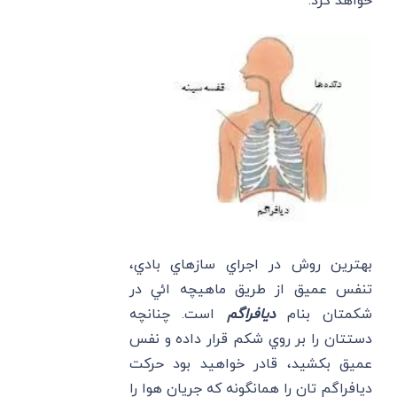
خواهد كرد.
بهترين روش در اجراي سازهاي بادي،
تنفس عميق از طريق ماهيچه ائي در
شكمتان بنام
ديافراگم
است. چنانچه
دستتان را بر روي شكم قرار داده و نفس
عميق بكشيد، قادر خواهيد بود حركت
ديافراگم تان را همانگونه كه جريان هوا را