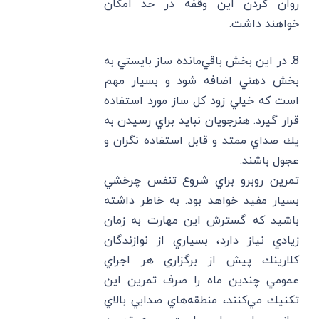
روان كردن اين وقفه در حد امكان
خواهند داشت.
8ـ در اين بخش باقي‌مانده ساز بايستي به
بخش دهني اضافه شود و بسيار مهم
است كه خيلي زود كل ساز مورد استفاده
قرار گيرد. هنرجويان نبايد براي رسيدن به
يك صداي ممتد و قابل استفاده نگران و
عجول باشند.
تمرين روبرو براي شروع تنفس چرخشي
بسيار مفيد خواهد بود. به خاطر داشته
باشيد كه گسترش اين مهارت به زمان
زيادي نياز دارد، بسياري از نوازندگان
كلارينك پيش از برگزاري هر اجراي
عمومي چندين ماه را صرف تمرين اين
تكنيك مي‌كنند، منطقه‌هاي صدايي بالاي