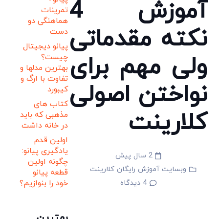
آموزش 4
تمرینات
هماهنگی دو
نکته مقدماتی
دست
پیانو دیجیتال
ولی مهم برای
چیست؟
بهترین مدلها و
تفاوت با ارگ و
نواختن اصولی
کیبورد
کتاب های
کلارینت
مذهبی که باید
در خانه داشت
اولین قدم
یادگیری پیانو:
2 سال پیش
چگونه اولین
وبسایت آموزش رایگان کلارینت
قطعه پیانو
4
دیدگاه
خود را بنوازیم؟
بهترین