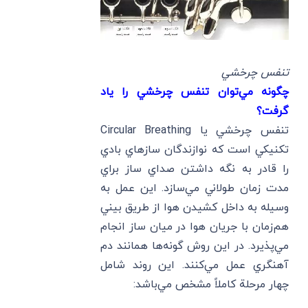
تنفس چرخشي
چگونه مي‌توان تنفس چرخشي را ياد
گرفت؟
تنفس چرخشي يا Circular Breathing
تكنيكي است كه نوازندگان سازهاي بادي
را قادر به نگه داشتن صداي ساز براي
مدت زمان طولاني مي‌سازد. اين عمل به
وسيله به داخل كشيدن هوا از طريق بيني
هم‌زمان با جريان هوا در ميان ساز انجام
مي‌پذيرد. در اين روش گونه‌‌ها همانند دم
آهنگري عمل مي‌كنند. اين روند شامل
چهار مرحلة كاملا‌ً مشخص مي‌باشد: