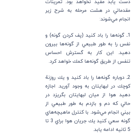
دست يابد مفيد نخواهد بود. تمرينات
مقدماتي در هشت مرحله به شرح زير
انجام مي‌شوند:
1ـ گونه‌ها را باد كنيد (پف كردن گونه) و
نفس را به طور طبيعي از گونه‌ها بيرون
دهيد. اين كار به گسترش احساس
تنفس از طريق گونه‌ها كمك خواهد كرد.
2ـ دوباره گونه‌ها را باد كنيد و يك روزنة
كوچك در لبهايتان به وجود آوريد. اجازه
دهيد هوا از ميان لبهايتان بگريزد در
حالي كه دم و بازدم به طور طبيعي از
بيني انجام مي‌شود. با كنترل ماهيچه‌هاي
گونه سعي كنيد يك جريان هوا براي 3 تا
5 ثانيه ادامه يابد.