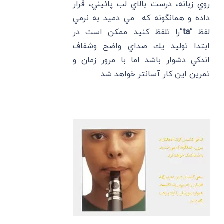
روي زبانه، درست بالاي لب پائيني، قرار
داده و همانگونه كه مي دميد به نرمي
لفظ “
ta
“را تلفظ كنيد. ممكن است در
ابتدا توليد يك صداي واضح وشفاف
اندكي دشوار باشد اما با مرور زمان و
تمرين اين كار آسانتر خواهد شد.