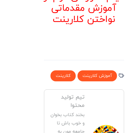
آموزش مقدماتی
نواختن کلارینت
آموزش کلارینت
کلارینت
تیم تولید
محتوا
بخند کتاب بخوان
و خوب باش تا
جامعه مون به