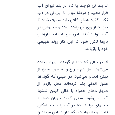
3ـ يك ني كوچك يا كاه در يك ليوان آب
قرار دهيد و مرحلة دو را با اين ني در آب
تكرار كنيد. هواي كافي بايد مصرف شود تا
بتواند از روي ني رانده شده و حبابهايي در
آب توليد كند. اين مرحله بايد بارها و
بارها تكرار شود تا اين كار روند طبيعي
خود را بازيابد.
4ـ در حالي كه هوا از گونه‌ها بيرون داده
مي‌شود عمل دم سريع و به طور عميق از
بيني انجام مي‌شود. در حيني كه گونه‌ها
هنوز اندكي پف‌ كرده‌اند عمل بازدم از
طريق دهان همراه با خالي كردن ششها
آغاز مي‌شود. سعي كنيد جريان هوا يا
حبابهاي توليد‌شده در آب را تا حد امكان
ثابت و يك‌نواخت نگه داريد. اين مرحله را