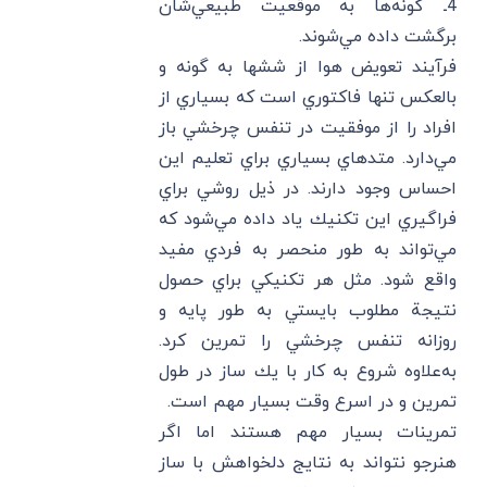
4ـ گونه‌ها به موقعيت طبيعي‌شان
برگشت داده مي‌شوند.
فرآيند تعويض هوا از ششها به گونه و
بالعكس تنها فاكتوري است كه بسياري از
افراد را از موفقيت در تنفس چرخشي باز
مي‌دارد. متدهاي بسياري براي تعليم اين
احساس وجود دارند. در ذيل روشي براي
فراگيري اين تكنيك ياد داده مي‌شود كه
مي‌تواند به طور منحصر به فردي مفيد
واقع شود. مثل هر تكنيكي براي حصول
نتيجة مطلوب بايستي به طور پايه و
روزانه تنفس چرخشي را تمرين كرد.
به‌علاوه شروع به كار با يك ساز در طول
تمرين و در اسرع وقت بسيار مهم است.
تمرينات بسيار مهم هستند اما اگر
هنرجو نتواند به نتايج دلخواهش با ساز