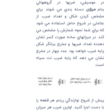
در موسيقي، ضربها در گروههائي
بنام
ميزان
دسته بندي مي شوند. براي
مشخص كردن شكل و تعداد ضرب از
علامتي در شروع حامل استفاده مي شود
كه براي شما نحوه شمارش را مشخص مي
كند. در ميزانهاي ساده صورت كسر نشان
دهنده تعداد ضربها و مخرج بيانگر شكل
پايه ضرب خواهد بود. عدد چهار در مخرج
نشان مي دهد كه پايه ضرب نت سياه
است.
پيش از شروع نوازندگي ريتم هر قطعه را
با دست اجرا كنيد. اولين ضرب هر ميزان