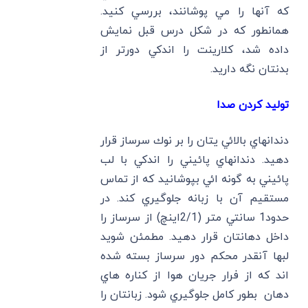
كه آنها را مي پوشانند، بررسي كنيد.
همانطور كه در شكل درس قبل نمايش
داده شد، كلارينت را اندكي دورتر از
بدنتان نگه داريد.
توليد كردن صدا
دندانهاي بالائي يتان را بر نوك سرساز قرار
دهيد. دندانهاي پائيني را اندكي با لب
پائيني به گونه ائي بپوشانيد كه از تماس
مستقيم آن با زبانه جلوگيري كند. در
حدود1 سانتي متر (2/1اينچ) از سرساز را
داخل دهانتان قرار دهيد. مطمئن شويد
لبها آنقدر محكم دور سرساز بسته شده
اند كه از فرار جريان هوا از كناره هاي
دهان بطور كامل جلوگيري شود. زبانتان را