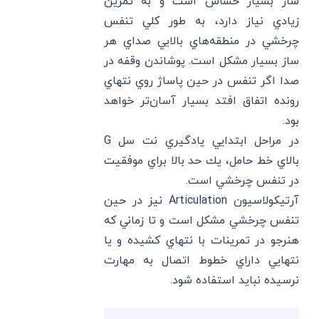
ساز بسيار حساس است و به تمرين
زيادي نياز دارد، به طور كلي تنفس
چرخشي در منطقه‌هاي بالايي صداي هر
ساز بسيار مشكل است. پوشاندن وقفه در
صدا اگر تنفس در حين پاساژ روي نتهاي
رونده اتفاق افتد بسيار آسان‌تر خواهد
بود.
در مراحل ابتدايي يادگيري نت سل G
بالاي خط حامل، يك حد بالا براي موفقيت
در تنفس چرخشي است.
آرتيكولاسيون Articulation نيز در حين
تنفس چرخشي مشكل است و تا زماني كه
هنرجو در تمرينات با نتهاي كشيده و يا
نتهايي داراي خطوط اتصال به مهارت
نرسيده نبايد استفاده شود.