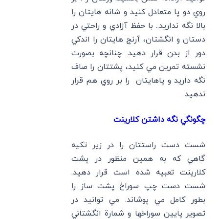
روي دو پا متعادل كنيد و شانه هايتان را
بالا نگه نداريد.. با حفظ آزادي و راحتي در
دستان و انگشتان، آرنج هايتان را اندكي
دور از بدن قرار دهيد. چنانچه بصورت
نشسته تمرين مي كنيد، پشتتان را صاف
نگه داريد و پاهايتان را بر روي هم قرار
ندهيد.
چگونگي نگه داشتن كلارينت
شست دست راستتان را در زير تكيه
گاهي كه به همين منظور در پشت
كلارينت تعبيه شده است قرار دهيد.
شست دست چپ سوراخ پشت ساز را
بطور كامل مي پوشاند. مي توانيد در
تصوير پايين سوراخها و شمارة انگشتاني