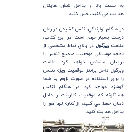
به سمت بالا و بداخل شش هايتان
هدايت مي كنيد، حس كنيد.
در هنگام نوازندگي، نفس كشيدن در زمان
درست بسيار مهم است. در اين كتاب،
علامت
ويرگول
در بالاي نقاط مشخصي از
قطعه موسيقي موقعيت صحيح تنفس را
برايتان مشخص خواهد كرد. علامت
ويرگول داخل پرانتز موقعيت ويژه تنفس
را براي استفاده در صورت لزوم به شما
گوشزد خواهد كرد. در هنگام تنفس
همانگونه كه موقعيت كلارينت را داخل
دهان حفظ مي كنيد، از كناره لبها هوا را
بداخل هدايت كنيد.