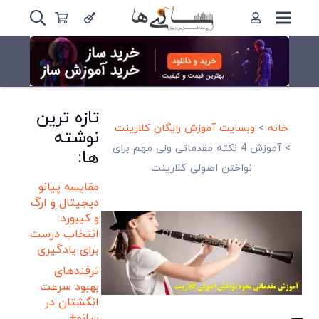
تازه ترین
خانه
>
وبسایت آموزش رایگان کلارینت
نوشته
>
آموزش 4 نکته مقدماتی ولی مهم برای
ها:
نواختن اصولی کلارینت
مقایسه پیانو
دیجیتال و ارگ
و کیبورد:
انتخاب درست
برای یادگیری
ترفندهای
بهبود سرعت
انگشتان در
پیانو+