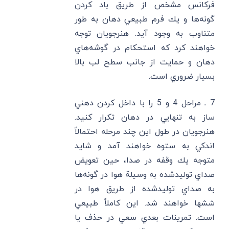
فركانس مشخص از طريق باد كردن
گونه‌ها و يك فرم طبيعي دهان به طور
متناوب به وجود آيد. هنرجويان توجه
خواهند كرد كه استحكام در گوشه‌هاي
دهان و حمايت از جانب سطح لب بالا
بسيار ضروري است.
7 ـ مراحل 4 و 5 را با داخل كردن دهني
ساز به تنهايي در دهان تكرار كنيد.
هنرجويان در طول اين چند مرحله احتمالا‌ً
اندكي به ستوه خواهند آمد و شايد
متوجه يك وقفه در صدا، حين تعويض
صداي توليد‌شده به وسيلة هوا در گونه‌ها
به صداي توليد‌شده از طريق هوا در
ششها خواهند شد. اين كاملا‌ً طبيعي
است. تمرينات بعدي سعي در حذف يا