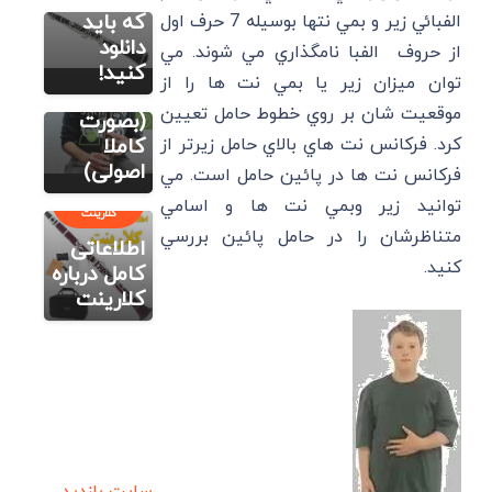
کامل
که باید
الفبائي زير و بمي نتها بوسيله 7 حرف اول
نواختن
دانلود
از حروف الفبا نامگذاري مي شوند. مي
کلارینت در
کنید!
توان ميزان زير يا بمي نت ها را از
3 گام
موقعيت شان بر روي خطوط حامل تعيين
(بصورت
كرد. فركانس نت هاي بالاي حامل زيرتر از
کاملا
اصولی)
فركانس نت ها در پائين حامل است. مي
وبسایت
آموزش رایگان
توانيد زير وبمي نت ها و اسامي
کلارینت
متناظرشان را در حامل پائين بررسي
اطلاعاتی
كنيد.
کامل درباره
کلارینت