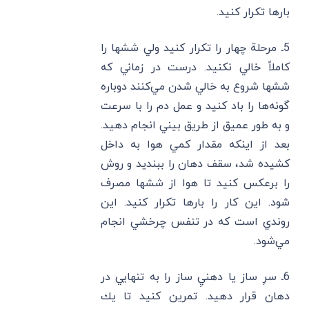
بارها تكرار كنيد.
5ـ مرحلة چهار را تكرار كنيد ولي ششها را
كاملا‌ً خالي نكنيد. درست در زماني كه
ششها شروع به خالي شدن مي‌كنند دوباره
گونه‌ها را باد كنيد و عمل دم را با سرعت
و به طور عميق از طريق بيني انجام دهيد.
بعد از اينكه مقدار كمي هوا به داخل
كشيده شد، سقف دهان را ببنديد و روش
را برعكس كنيد تا هوا از ششها مصرف
شود. اين كار را بارها تكرار كنيد. اين
روندي است كه در تنفس چرخشي انجام
مي‌شود.
6ـ سرِ ساز يا دهنيِ ساز را به تنهايي در
دهان قرار دهيد. تمرين كنيد تا يك