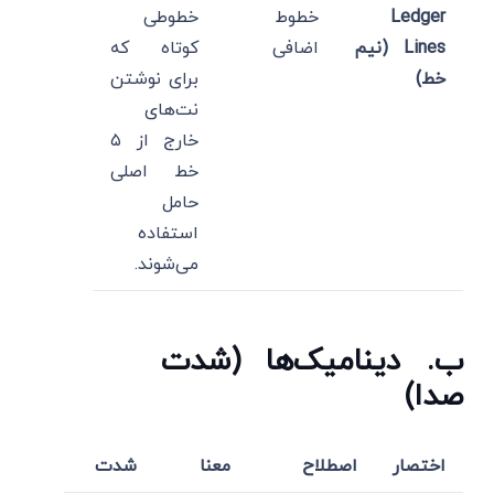
Ledger
خطوط
خطوطی
Lines (نیم
اضافی
کوتاه که
خط)
برای نوشتن
نت‌های
خارج از ۵
خط اصلی
حامل
استفاده
می‌شوند.
ب. دینامیک‌ها (شدت
صدا)
اختصار
اصطلاح
معنا
شدت