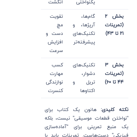
یکنواختی
انگشت
بخش ۲
گام‌ها،
تقویت
(تمرینات
آرپژها، و
مچ
۲۱ تا ۴۳)
تکنیک‌های
دست و
پیشرفته‌تر
افزایش
سرعت
بخش ۳
تکنیک‌های
کسب
(تمرینات
دشوار،
مهارت
۴۴ تا ۶۰)
تریل و
نوازندگی
اکتاوها
کنسرت
نکته کلیدی:
هانون یک کتاب برای
“نواختن قطعات موسیقی” نیست، بلکه
یک منبع تمرینی برای “آماده‌سازی
فیزیکی” دست‌هاست. تمرینات باید با