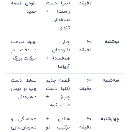
دقیقه
(تنها دست
ملودی قطعه
راست) +
جدید
نت‌خوانی
تئوری
دوشنبه
۶۰
چرنی
بهبود سرعت
دقیقه
(اتودهای
و دقت در
هدفمند) +
حرکات بزرگ
آرپژها
سه‌شنبه
۶۰
قطعه جدید
تسلط دست
دقیقه
(تنها دست
چپ بر بیس
چپ) +
و هارمونی
دینامیک‌ها
چهارشنبه
۶۰
هانون +
هماهنگی و
دقیقه
ترکیب دو
همزمان‌سازی