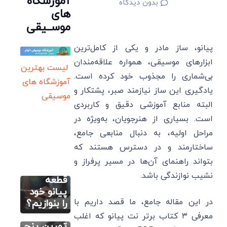
آموزشگاه
بدون دیدگاه
های
موســیقی
پیانو، ساز مادر و یکی از کامل‌ترین
ابزارهای موسیقی، همواره علاقه‌مندان
لیست بهترین
بی‌شماری را مجذوب خود کرده است.
آموزشگاه های
یادگیری این ساز نیازمند صبر، پشتکار و
موسیقی
آموزش اصولی
البته منابع آموزشی دقیق و کاربردی
پیانو (رایگان)
است. بسیاری از هنرجویان، به‌ویژه در
اولین قدم
یادگیری
مراحل اولیه، به دنبال منابعی جامع،
پیانو:
ساختارمند و در دسترس هستند که
چگونه
آموزش اصولی
بتواند راهنمای آن‌ها در مسیر پرفراز و
پیانو (رایگان)
اولین
نشیب نوازندگی باشد.
تمرین
قطعه
انگشت
پیانو خود
در این مقاله جامع، ما قصد داریم با
گذاری
را بنوازیم؟
آموزش اصولی
پیانو (رایگان)
پیانو+
پکیج های
معرفی ۳ کتاب برتر نت پیانو که اغلب
آموزش پیانو
اسم پدال
تمرین پنج