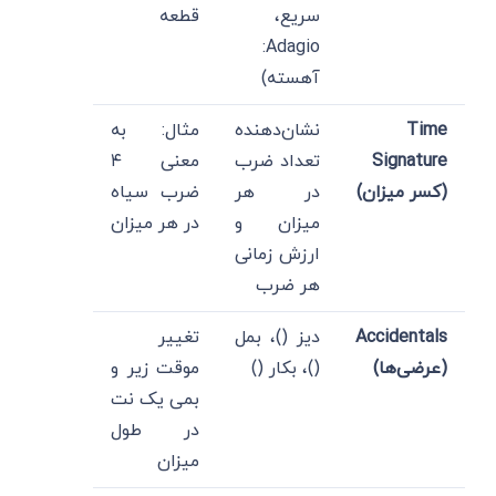
سریع،
قطعه
Adagio:
آهسته)
Time
نشان‌دهنده
مثال: به
Signature
تعداد ضرب
معنی ۴
(کسر میزان)
در هر
ضرب سیاه
میزان و
در هر میزان
ارزش زمانی
هر ضرب
Accidentals
دیز ()، بمل
تغییر
(عرضی‌ها)
()، بکار ()
موقت زیر و
بمی یک نت
در طول
میزان