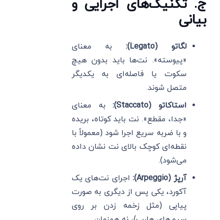
ج. تکنیک‌های اجرایی و
بیانی
لگاتو (Legato):
به معنای
«پیوسته». نت‌ها باید بدون هیچ
سکوت یا فاصله‌ای به یکدیگر
متصل شوند.
استاکاتو (Staccato):
به معنای
«جدا، مقطع». نت باید کوتاه، بریده
و با ضربه سریع اجرا شود (معمولاً با
نقطه‌ای کوچک بالای نت نشان داده
می‌شود).
آرپژ (Arpeggio):
اجرای نت‌های یک
آکورد، یکی پس از دیگری به صورت
پیاپی (مثل زخمه زدن بر روی
سیم‌های هارپ)، نه همزمان.