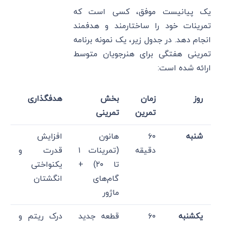
یک پیانیست موفق، کسی است که
تمرینات خود را ساختارمند و هدفمند
انجام دهد. در جدول زیر، یک نمونه برنامه
تمرینی هفتگی برای هنرجویان متوسط
ارائه شده است:
روز
زمان
بخش
هدفگذاری
تمرین
تمرینی
شنبه
۶۰
هانون
افزایش
دقیقه
(تمرینات ۱
قدرت و
تا ۲۰) +
یکنواختی
گام‌های
انگشتان
ماژور
یکشنبه
۶۰
قطعه جدید
درک ریتم و