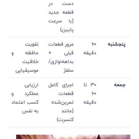
دست در
قطعه جدید
(با سرعت
پایین)
پنجشنبه
۶۰
مرور قطعات
تقویت
دقیقه
قبلی +
حافظه و
بداهه‌نوازی/
خلاقیت
سلفژ
موسیقیایی
جمعه
۳۰ تا
اجرای کامل
ارزیابی
۶۰
قطعات
عملکرد و
دقیقه
تمرین‌شده
کسب اعتماد
(مانند
به نفس
کنسرت)