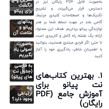
به‌صورت فایل PDF رایگان نیز در
از اولین
های
انگشت
دسترس قرار می‌گیرند، و تشریح
نت تا
پیانو+
برای پیانو
تکنیک‌ها و اصطلاحات کلیدی مرتبط،
اجرای
کاربرد
قطعه
پدالهای
گامی بلند در جهت تسلط شما بر هنر
دلخواه؛
پیانو و
نوازندگی پیانو برداریم. هدف این محتوا،
چگونه
علامت آن
ارائه یک نقشه راه کامل و کاربردی است
پیانو را
کتاب های
آموزش پیانو
تا حتی اگر فردی مبتدی هستید، بتوانید
به‌صورت
آموزش نت
های پیانو
چرا افراد
اصولی یاد
با اطمینان خاطر، یادگیری خود را آغاز
موفق
تمام نت
بگیریم
کنید.
پیانو
های پیانو
می‌نوازند؟
به فارسی
بین
(جدول نت
۱. بهترین کتاب‌های
موسیقی و
های پیانو)
ذهن خلاق
نت پیانو برای
چه
آموزش جامع (PDF
ارتباطی
وجود دارد؟
رایگان)