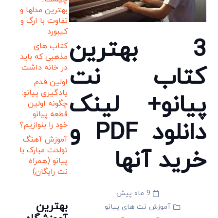
بهترین مدلها و
تفاوت با ارگ و
کیبورد
3 بهترین
کتاب های
مذهبی که باید
کتاب نت
در خانه داشت
اولین قدم
یادگیری پیانو:
پیانو+ لینک
چگونه اولین
قطعه پیانو
دانلود PDF و
خود را بنوازیم؟
آموزش آهنگ
خرید آنها
تولدت مبارک با
پیانو (همراه
نت رایگان)
9 ماه پیش
بهترین
آموزش نت های پیانو