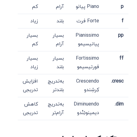
p
Piano پیانو
آرام
کم
f
Forte فرت
بلند
زیاد
pp
Pianissimo
بسیار
بسیار
پیانیسیمو
آرام
کم
ff
Fortissimo
بسیار
بسیار
فورتیسیمو
بلند
زیاد
cresc.
Crescendo
به‌تدریج
افزایش
کِرشِندو
بلندتر
تدریجی
dim.
Diminuendo
به‌تدریج
کاهش
دیمینوئِنْدو
آرام‌تر
تدریجی