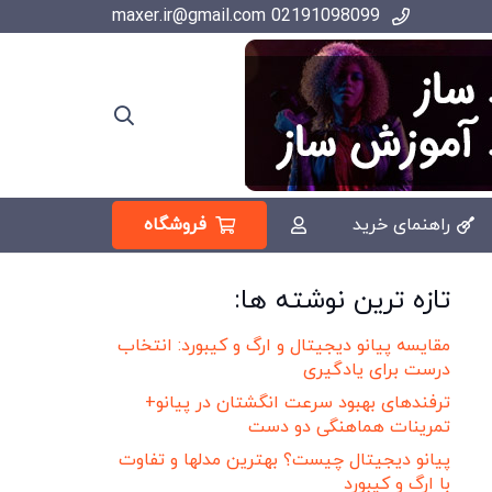
02191098099 maxer.ir@gmail.com
فروشگاه
راهنمای خرید
تازه ترین نوشته ها:
مقایسه پیانو دیجیتال و ارگ و کیبورد: انتخاب
درست برای یادگیری
ترفندهای بهبود سرعت انگشتان در پیانو+
تمرینات هماهنگی دو دست
پیانو دیجیتال چیست؟ بهترین مدلها و تفاوت
با ارگ و کیبورد