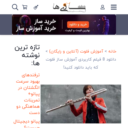
تازه ترین
خانه
>
آموزش فلوت (آنلاین و رایگان)
>
نوشته
دانلود 8 فیلم کاربردی آموزش ساز فلوت
ها:
که باید دانلود کنید!
ترفندهای
بهبود سرعت
انگشتان در
پیانو+
تمرینات
هماهنگی دو
دست
پیانو دیجیتال
چیست؟