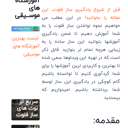
آموزشگاه
های
قبل از شروع یادگیری ساز فلوت، این
موســیقی
مقاله را بخوانید!
در این مطلب می
خواهیم نحوه نواختن ساز فلوت را به
شما آموزش دهیم تا ضمن یادگیری
لیست بهترین
آموزشها بتوانید این ساز ساده را به
آموزشگاه های
زیبایی هرچه تمام تر بنوازید. قابل ذکر
آموزش فلوت
موسیقی
(آنلاین و
است که در تهیه این ویدئوها سعی شده
رایگان)
تا بهترین و کاربردی ترین آموزشها را برای
نکات
شما گردآوری کنیم تا توانسته باشیم
بسیار
کاربردی
گام کوچکی در یادگیری این ساز توسط
آموزش فلوت
برای
(آنلاین و
شما برداشته باشیم. امیدواریم که
رایگان)
یادگیری
بپسندید.
آموزش
سریع تر
تصویری
نوت های
نحوه
ساز فلوت
مقدمه:
صحیح
نفس