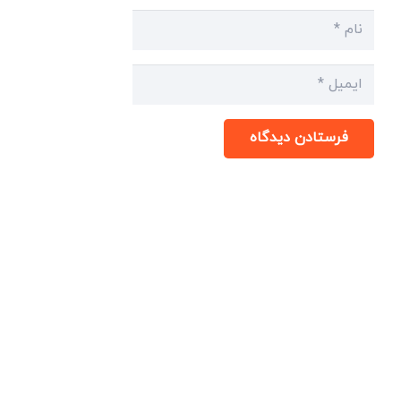
فرستادن دیدگاه
میدان انقلاب، جنب سینما مرکزی، ساختمان
سپاهان، طبقه دوم، واحد 3