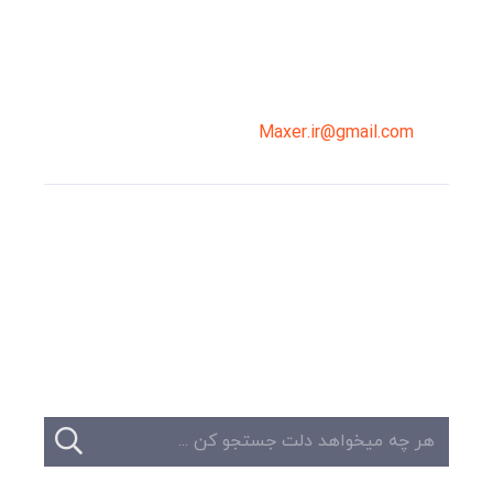
02191098099
0919-121-0008
Maxer.ir@gmail.com
وبلاگ
تبلیغات
تماس