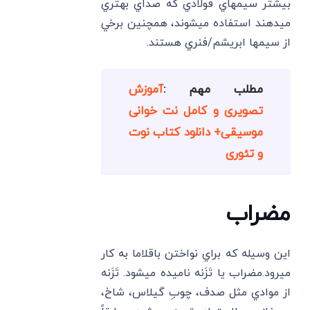
بيشتر سيمهاي فولادي كه صداي بهتري
ميدهند استفاده ميشوند، همچنين برخي
از سيمها ابريشم/فنري هستند.
مطلب مهم :
آموزش
تصویری و کامل نت خوانی
موسیقی+ دانلود کتاب نوت
و تئوری
مضراب
اين وسيله كه براي نواختن باقلاما به كار
ميرود.مضراب يا تَزَنه ناميده ميشود. تَزَنه
از موادي مثل صدف، چوبِ گيلاس، شاخ،