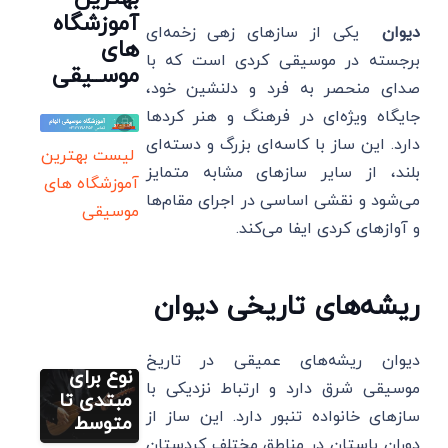
آموزشگاه
دیوان
یکی از سازهای زهی زخمه‌ای
های
برجسته در موسیقی کردی است که با
موســیقی
صدای منحصر به فرد و دلنشین خود،
جایگاه ویژه‌ای در فرهنگ و هنر کردها
دارد. این ساز با کاسه‌ای بزرگ و دسته‌ای
لیست بهترین
بلند، از سایر سازهای مشابه متمایز
آموزشگاه های
می‌شود و نقشی اساسی در اجرای مقام‌ها
موسیقی
و آوازهای کردی ایفا می‌کند.
آموزش آنلاین
دیوان
راهنمای
ریشه‌های تاریخی دیوان
خرید
باغلاما: 4
مطالب متنوع
دیگر
بهترین
دیوان ریشه‌های عمیقی در تاریخ
ساز
نوع برای
موسیقی شرق دارد و ارتباط نزدیکی با
باغلاما:
مبتدی تا
سازهای خانواده تنبور دارد. این ساز از
تاریخچه،
متوسط
آموزش آنلاین
دیوان
تفاوت با
دوران باستان در مناطق مختلف کردستان