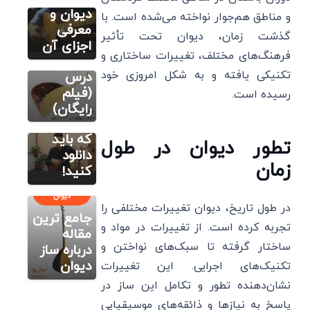
آموزش
دیوان و
آموزش آنلاین
و مناطق هم‌جوار نواخته می‌شده است. با
دیوان
صفر تا صد
معرفی
گذشت زمان، دیوان تحت تأثیر
دانلود 8
ساز دیوان
اجزای آن
فرهنگ‌های مختلف، تغییرات ساختاری و
کلیپ
در ۳۲
زیبای
تکنیکی یافته و به شکل امروزی خود
درس
نواختن
(فیلم
رسیده است.
دیوان
رایگان)
حرفه ای
که باید
تطور دیوان در طول
دانلود
زمان
کنید!
آموزش آنلاین
دیوان
در طول تاریخ، دیوان تغییرات مختلفی را
جامع ترین
تجربه کرده است. از تغییرات در مواد و
مقاله
ساختار گرفته تا سبک‌های نواختن و
درباره ساز
دیوان
تکنیک‌های اجرایی. این تغییرات
نشان‌دهنده تطور و تکامل این ساز در
پاسخ به نیازها و ذائقه‌های موسیقیایی