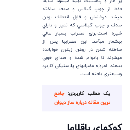
پرِ غاز و پلاستيك تهيه ميشود. سابقاً
فقط از چوبِ گيلاس و صدف ساخته
ميشد. درخشش و قابل انعطاف بودن
صدف و چوبِ گيلاسي كه تميز و داراي
شيره است,برای مضراب بسيار عالي
بهشمار ميآمد. اين مضرابها پس از
ساخته شدن در روغن زيتون خوابانده
ميشوند تا بادوام شده و صداي خوبي
بدهند. امروزه مضرابهاي پلاستيكي كاربرد
وسيعتري يافته است.
یک مطلب کاربردی:
جامع
ترین مقاله درباره ساز دیوان
كوكهاي باقلاما