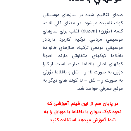
صداي تنظيم شده در سازهاي موسيقي
كوك ناميده ميشود. در معناي كليِ لغت،
كلمه (دوُزن) (düzen) اغلب براي سازهاي
موسيقي مردمي تركيه كاربرد دارد.در
موسيقي مردمي تركيه، سازهاي خانواده
باقلاما كوكهاي متفاوتي دارند. اصولاً
كوكهاي اصلي باقلاما عبارت است از:كارا
دوُزَن به صورت لا- رِ – سُل و باقلاما دوُزني
به صورت رِ – سُل – لا .كوك هاي ديگر به
موقع معرفي خواهد شد.
در پایان هم از این فیلم آموزشی که
نحوه کوک دیوان یا باغلاما با موبایل را به
شما آموزش میدهد استفاده کنید