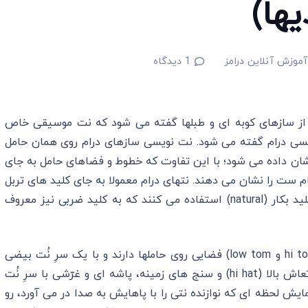
یها)
آموزش آنلاین درامز
1
دیدگاه
 به مجموعه ای از سازهای کوبه ای و طبلها گفته می شود که نت موسیقی خاص
یسی درام گفته می شود. نت نویسی سازهای درام روی همان حامل
شان داده می‌ شود؛ با این تفاوت که خطوط و فضاهای حامل‌ به جای
م ست را نشان می دهند. نتهای درام معمولا به جای کلید های تربل
(treble) باس (bass)، تنور (tenor) یا آلتو (alto) از کلید بکار (natural) استفاده می کنند که به کلید ضربی نیز معروف
همه انواع درامهای دوطرفه، کوچک، فلور و رک تام (hi tom و low tom) فضایی روی حاملها دارند و با یک سرِ نُت بیضی
‌شکل نوشته می شوند. سنج ها شامل سنج های با ارتعاش بالا (hi hat) و سنج های زمینه، پاشه ای و غرّشی با سرِ نُت
 نمایش لحظه ای که نوازنده نتی را با پاهایش به صدا در می آورد، رو