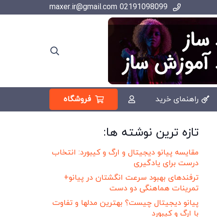
02191098099 maxer.ir@gmail.com
فروشگاه
راهنمای خرید
تازه ترین نوشته ها:
مقایسه پیانو دیجیتال و ارگ و کیبورد: انتخاب
درست برای یادگیری
ترفندهای بهبود سرعت انگشتان در پیانو+
تمرینات هماهنگی دو دست
پیانو دیجیتال چیست؟ بهترین مدلها و تفاوت
با ارگ و کیبورد