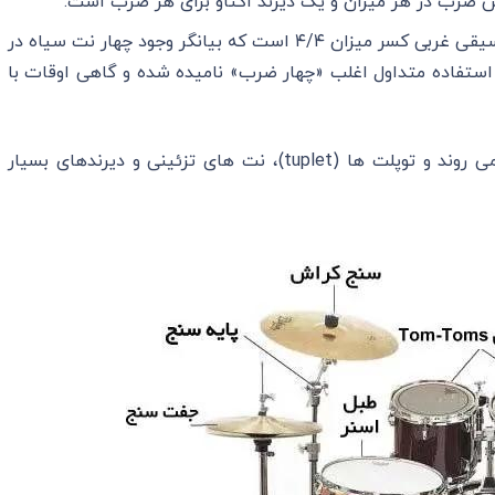
پرکاربرد ترین کسر میزان در موسیقی غربی کسر میزان ۴/۴ است که بیانگر وجود چهار نت سیاه در
یزان ۴/۴ به دلیل همین استفاده متداول اغلب «چهار ضرب» نامیده شده و گاهی اوقات با
نت نویسی های ریتمیک پیشرفته از این هم فراتر می روند و توپلت ها (tuplet)، نت های تزئینی و دیرندهای بسیار