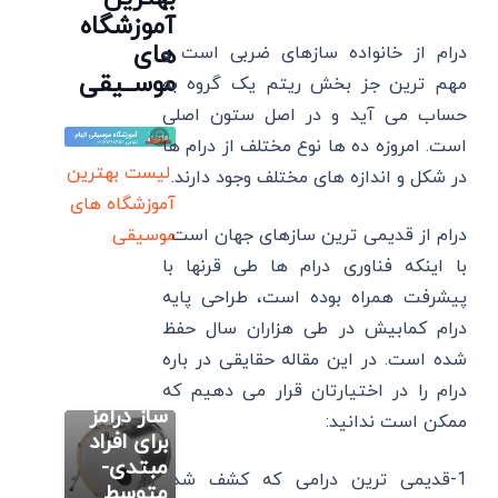
آموزشگاه
های
درام از خانواده سازهای ضربی است و
موســیقی
مهم ترین جز بخش ریتم یک گروه به
حساب می آید و در اصل ستون اصلی
است. امروزه ده ها نوع مختلف از درام ها
لیست بهترین
در شکل و اندازه های مختلف وجود دارند.
آموزشگاه های
درام از قدیمی ترین سازهای جهان است .
موسیقی
با اینکه فناوری درام ها طی قرنها با
آموزش آنلاین
پیشرفت همراه بوده است، طراحی پایه
درامز
درام کمابیش در طی هزاران سال حفظ
آموزش
شده است. در این مقاله حقایقی در باره
همه نکات
کاربردی
درام را در اختیارتان قرار می دهیم که
آموزش آنلاین
درامز
ساز درامز
ممکن است ندانید:
4 تا از
برای افراد
بهترین
مبتدی-
1-قدیمی ترین درامی که کشف شده
آموزش آنلاین
کلاس
متوسط
درامز