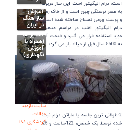
است، درام الیگیتور است. این ساز مربوط
های
۱۳ دقیقه
آموزش
به عصر نوسنگی چین است و از خاک رس
فیلم
ساز هنگ
و پوست چرمی تمساح ساخته شده است.
آموزش
در ایران
درامز برای
درام الیگیتور اغلب در مراسم مذهبی
آماتور ها
مورد استفاده قرار می گیرد و قدمت آن
(همراه با
به 5500 سال قبل از میلاد باز می گردد.
آموزش
نگهداری)
سایت بازدید
مقالات
2-طولانی ترین جلسه یا ماراتن درام ثبت
گردشگری
غذا
شده توسط یک شخص، 122ساعت و 25