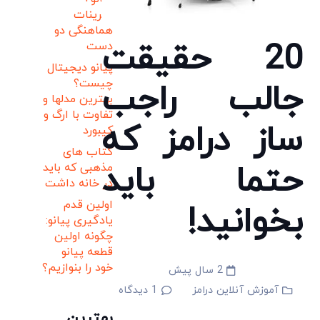
تمرینات
هماهنگی دو
20 حقیقت
دست
پیانو دیجیتال
چیست؟
جالب راجب
بهترین مدلها و
تفاوت با ارگ و
ساز درامز که
کیبورد
کتاب های
حتما باید
مذهبی که باید
در خانه داشت
اولین قدم
بخوانید!
یادگیری پیانو:
چگونه اولین
قطعه پیانو
خود را بنوازیم؟
2 سال پیش
آموزش آنلاین درامز
1
دیدگاه
بهترین