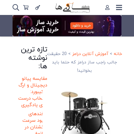
تازه ترین
خانه
>
آموزش آنلاین درامز
>
20 حقیقت
نوشته
جالب راجب ساز درامز که حتما باید
ها:
بخوانید!
مقایسه پیانو
دیجیتال و ارگ
و کیبورد:
انتخاب درست
برای یادگیری
ترفندهای
بهبود سرعت
انگشتان در
پیانو+