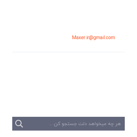
سپاهان، طبقه دوم، واحد 3
02191098099
0919-121-0008
Maxer.ir@gmail.com
وبلاگ
تبلیغات
تماس