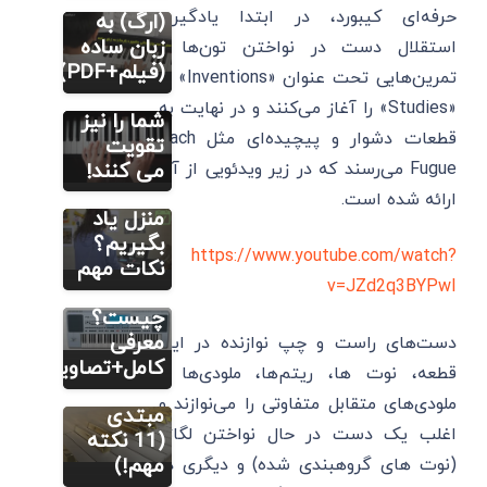
حرفه‌ای کیبورد، در ابتدا یادگیری
4 تمرین
(ارگ) به
مؤثر ساز
زبان ساده
استقلال دست در نواختن تون‌ها و
مطالب
کیبورد که
(فیلم+PDF)
آموزشی ارگ یا
تمرین‌هایی تحت عنوان «Inventions» یا
کیبورد
احساس
«Studies» را آغاز می‌کنند و در نهایت به
چطور ساز
شما را نیز
قطعات دشوار و پیچیده‌ای مثل Bach
کیبورد را
تقویت
به‌ طور
می کنند!
Fugue می‌رسند که در زیر ویدئویی از آن
اصولی در
ارائه شده است.
مطالب
منزل یاد
آموزشی ارگ یا
کیبورد
مطالب
بگیریم؟
آموزشی ارگ یا
https://www.youtube.com/watch?
کیبورد
آموزش
نکات مهم
v=JZd2q3BYPwI
تصویری
ساز کیبورد
طرز
چیست؟
نواختن
معرفی
دست‌های راست و چپ نوازنده در این
کیبورد
کامل+تصاویر
قطعه، نوت ها، ریتم‌ها، ملودی‌ها و
برای افراد
ملودی‌های متقابل متفاوتی را می‌نوازند و
مبتدی
اغلب یک دست در حال نواختن لگاتو
(11 نکته
مهم!)
(نوت های گروهبندی شده) و دیگری در