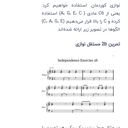
نوازی کوردمان استفاده خواهیم کرد.
یعنی از C6 عادی ( A، G، E، C) استفاده
کرده و C را بالا قرار می‌دهیم (C، A، G، E)
الگوها در تصویر زیر ارائه شده‌اند.
تمرین 2b مستقل نوازی
در مثال صوتی زیر، یکی یکی هر تمرین را