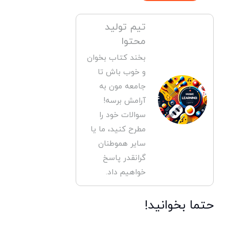
تیم تولید
محتوا
بخند کتاب بخوان
و خوب باش تا
جامعه مون به
آرامش برسه!
سوالات خود را
مطرح کنید، ما یا
سایر هموطنان
گرانقدر پاسخ
خواهیم داد.
حتما بخوانید!