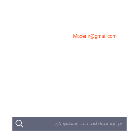
02191098099
0919-121-0008
Maxer.ir@gmail.com
وبلاگ
تبلیغات
تماس