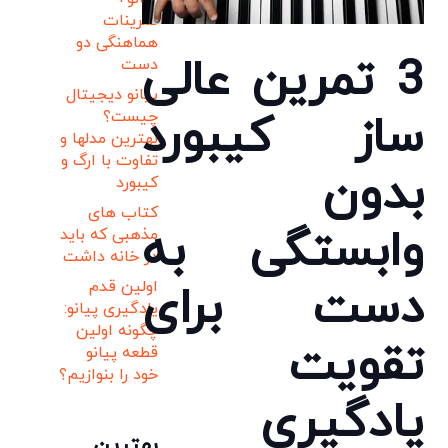
تمرینات
هماهنگی دو
3 تمرین عالی
دست
پیانو دیجیتال
ساز کیبورد
چیست؟
بهترین مدلها و
تفاوت با ارگ و
بدون
کیبورد
کتاب های
وابستگی به
مذهبی که باید
در خانه داشت
دست برای
اولین قدم
یادگیری پیانو:
چگونه اولین
تقویت
قطعه پیانو
خود را بنوازیم؟
یادگیری
بهترین