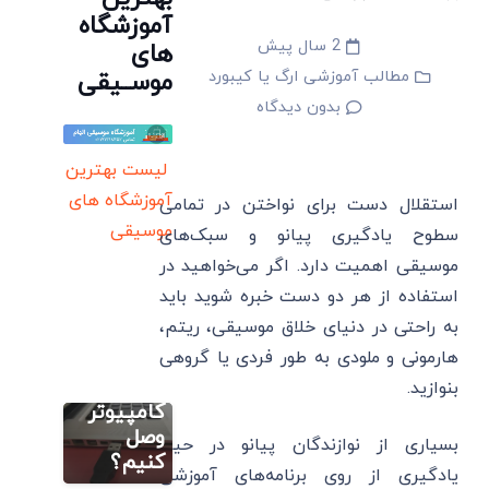
آموزشگاه
2 سال پیش
های
مطالب آموزشی ارگ یا کیبورد
موســیقی
بدون دیدگاه
لیست بهترین
آموزشگاه های
استقلال دست برای نواختن در تمامی
موسیقی
سطوح یادگیری پیانو و سبک‌های
مطالب
موسیقی اهمیت دارد. اگر می‌خواهید در
آموزشی ارگ یا
کیبورد
استفاده از هر دو دست خبره شوید باید
چگونه
به راحتی در دنیای خلاق موسیقی، ریتم،
مطالب
پیانو/
آموزشی ارگ یا
کیبورد
هارمونی و ملودی به طور فردی یا گروهی
کیبورد را
آموزش
به
بنوازید.
۲۹درس
کامپیوتر
صفر تا صد
وصل
بسیاری از نوازندگان پیانو در حین
مطالب
نوازندگی
کنیم؟
آموزشی ارگ یا
یادگیری از روی برنامه‌های آموزشی
کیبورد
کیبورد