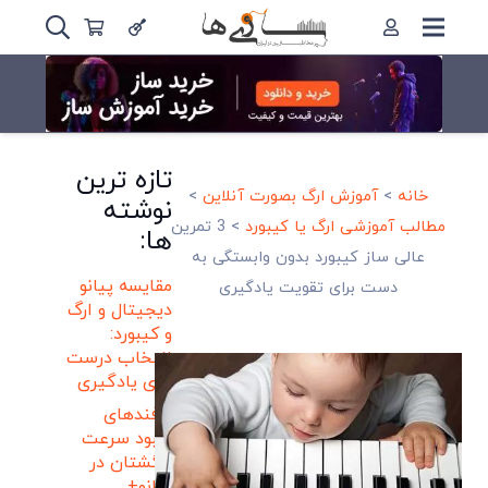
تازه ترین
خانه
>
آموزش ارگ بصورت آنلاین
>
نوشته
مطالب آموزشی ارگ یا کیبورد
>
3 تمرین
ها:
عالی ساز کیبورد بدون وابستگی به
مقایسه پیانو
دست برای تقویت یادگیری
دیجیتال و ارگ
و کیبورد:
انتخاب درست
برای یادگیری
ترفندهای
بهبود سرعت
انگشتان در
پیانو+