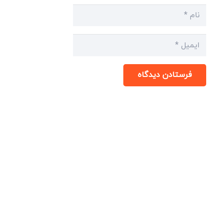
فرستادن دیدگاه
میدان انقلاب، جنب سینما مرکزی، ساختمان
سپاهان، طبقه دوم، واحد 3