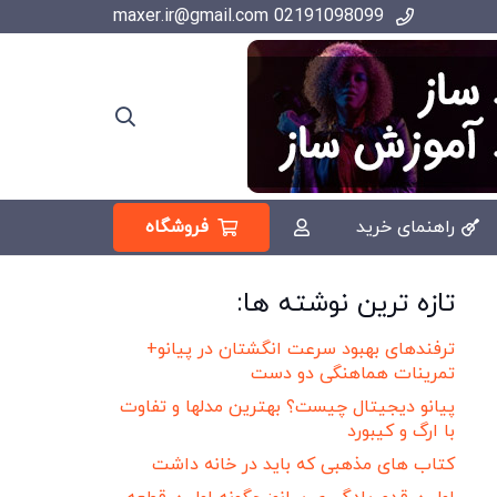
02191098099 maxer.ir@gmail.com
فروشگاه
راهنمای خرید
تازه ترین نوشته ها:
ترفندهای بهبود سرعت انگشتان در پیانو+
تمرینات هماهنگی دو دست
پیانو دیجیتال چیست؟ بهترین مدلها و تفاوت
با ارگ و کیبورد
کتاب های مذهبی که باید در خانه داشت