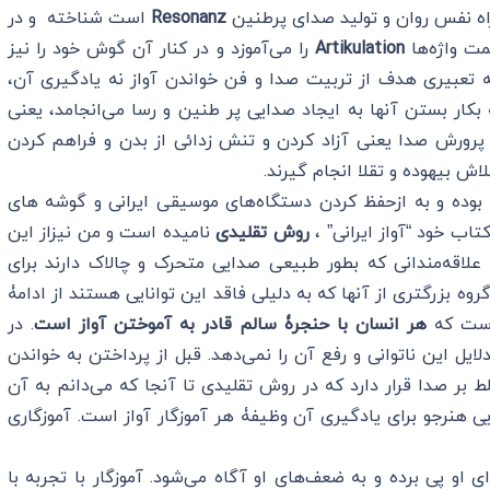
راه نفس روان و تولید صدای پرطنین
Resonanz
است شناخته و در
مت واژه‌ها
Artikulation
را می‌آموزد و در کنار آن گوش خود را نیز
 تعبیری هدف از تربیت صدا و فن خواندن آواز نه یادگیری آن،
بکار بستن آنها به ایجاد صدایی پر طنین و رسا می‌انجامد، یعنی
 پرورش صدا یعنی آزاد کردن و تنش زدائی از بدن و فراهم کردن
ش بیهوده و تقلا انجام گیرند.
بوده و به ازحفظ کردن دستگاه‌های موسیقی ایرانی و گوشه های
تاب خود “آواز ایرانی” ،
روش تقلیدی
نامیده است و من نیزاز این
علاقه‌مندانی که بطور طبیعی صدایی متحرک و چالاک دارند برای
وه بزرگتری از آنها که به دلیلی فاقد این توانایی هستند از ادامۀ
است که
هر انسان با حنجرۀ سالم قادر به آموختن آواز است
. در
لایل این ناتوانی و رفع آن را نمی‌دهد. قبل از پرداختن به خواندن
 بر صدا قرار دارد که در روش تقلیدی تا آنجا که می‌دانم به آن
ایی هنرجو برای یادگیری آن وظیفۀ هر آموزگار آواز است. آموزگاری
 او پی برده و به ضعف‌های او آگاه می‌شود. آموزگار با تجربه‌ با