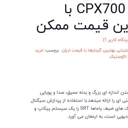
مدل CPX700 با
ین قیمت ممکن
یدگاه کاربر
1
)
 5 امتیاز
نترنتی بهترین گیتارها با قیمت ارزان
برچسب:
خرید
ر اکوستیک
اشتن اندازه ای بزرگ و بدنه عمیق، صدا و پویایی
ی ای را ارائه میدهد.با استفاده از پردازش سیگنال
پیشرفته دیجیتال و بینش واقعی در تکنولوژی های صوتی و تکنیک های ضبط، یاماها SRT را یک سیستم پیکاپ و
یویی است، به ارمغان می آورد.