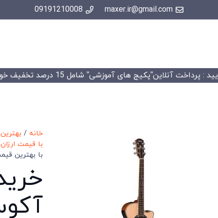
09191210008
maxer.ir@gmail.com
 : پرداخت آنلاین”پکیج های آموزشی” شامل 15 درصد تخفیف خواهد شد.
خانه
/
بهترین
با قیمت ارزان
با بهترین قی
خرید 
آکوس