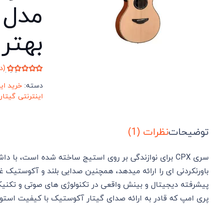
بهتر
(د
امتیاز
5.00
از
دسته:
خرید ای
1
مشتری
اینترنتی گیتا
توضیحات
نظرات (1)
سری CPX برای نوازندگی بر روی استیج ساخته شده است، با د
باورنکردنی ای را ارائه میدهد، همچنین صدایی بلند و آکوستیک غن
پری امپ که قادر به ارائه صدای گیتار آکوستیک با کیفیت استود