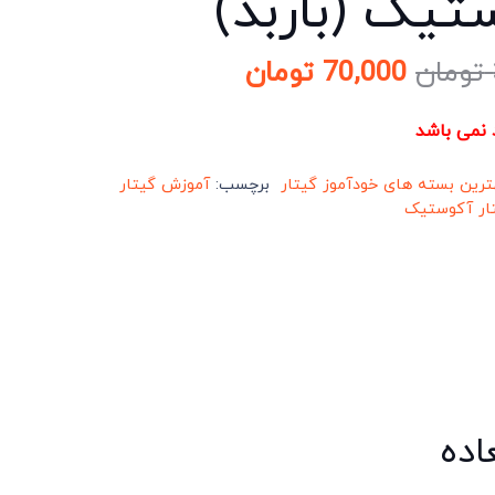
تیک (باربد)
قیمت
قیمت
تومان
70,000
تومان
اصلی:
فعلی:
350,000 تومان
70,000 تومان.
د نمی باشد
بود.
ترین بسته های خودآموز گیتار
برچسب:
آموزش گیتار
ار آکوستیک
اده