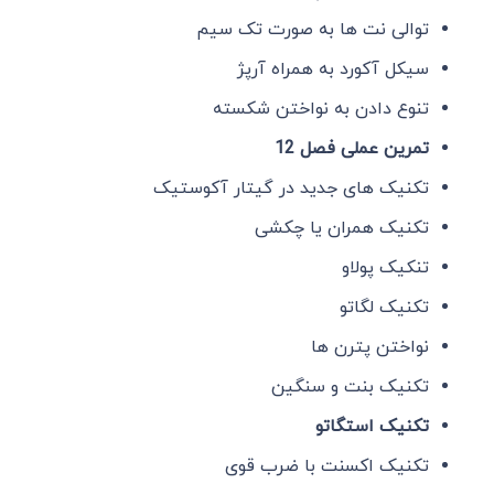
توالی نت ها به صورت تک سیم
سیکل آکورد به همراه آرپژ
تنوع دادن به نواختن شکسته
تمرین عملی فصل 12
تکنیک های جدید در گیتار آکوستیک
تکنیک همران یا چکشی
تنکیک پولاو
تکنیک لگاتو
نواختن پترن ها
تکنیک بنت و سنگین
تکنیک استگاتو
تکنیک اکسنت با ضرب قوی