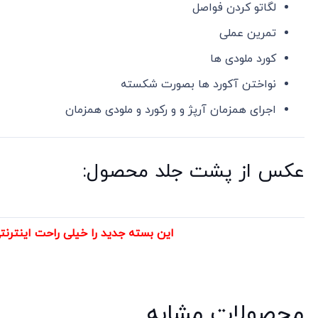
لگاتو کردن فواصل
تمرین عملی
کورد ملودی ها
نواختن آکورد ها بصورت شکسته
اجرای همزمان آرپژ و و رکورد و ملودی همزمان
عکس از پشت جلد محصول:
این بسته جدید را خیلی راحت اینترنت
محصولات مشابه