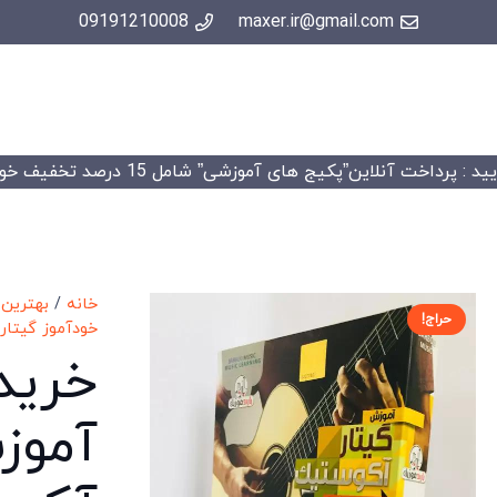
09191210008
maxer.ir@gmail.com
 : پرداخت آنلاین”پکیج های آموزشی” شامل 15 درصد تخفیف خواهد شد.
خانه
/
بهترین
حراج!
خودآموز گیتار
/
خرید
آموز