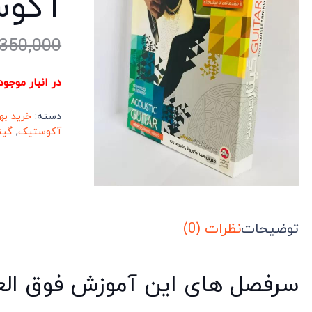
آکوس
350,000
در انبار موجو
دسته:
خرید به
آکوستیک
,
گیت
توضیحات
نظرات (0)
سرفصل های این آموزش فوق الع