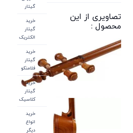
گیتار
تصاویری از این
خرید
محصول :
گیتار
الکتریک
خرید
گیتار
فلامنکو
خرید
گیتار
کلاسیک
خرید
انواع
دیگر