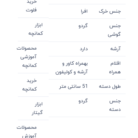
خرید
فلوت
جنس خرک
افرا
ابزار
جنس
گردو
کمانچه
گوشی
محصولات
آرشه
دارد
آموزشی
اقلام
بهمراه کاور و
کمانچه
همراه
آرشه و کولیفون
خرید
طول دسته
51 سانتی متر
کمانچه
جنس
گردو
ابزار
دسته
گیتار
محصولات
آموزش