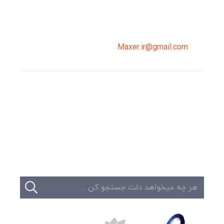
02191098099
0919-121-0008
Maxer.ir@gmail.com
وبلاگ
تبلیغات
تماس