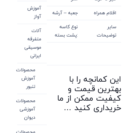
آموزش
اقلام همراه
جعبه – آرشه
آواز
سایر
نوع کاسه
آلات
توضیحات
:پشت بسته
متفرقه
موسیقی
ایرانی
محصولات
این کمانچه را با
آموزش
بهترین قیمت و
تنبور
کیفیت ممکن از ما
محصولات
خریداری کنید …
آموزشی
دیوان
محصولات