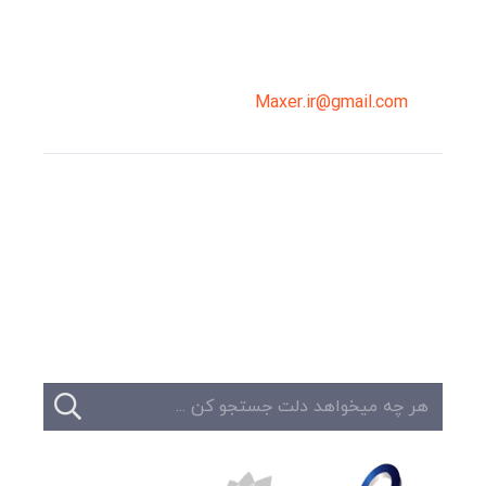
02191098099
0919-121-0008
Maxer.ir@gmail.com
وبلاگ
تبلیغات
تماس