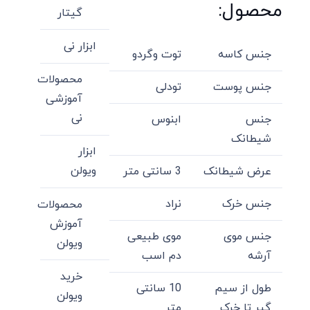
محصول:
گیتار
ابزار نی
جنس کاسه
توت وگردو
محصولات
جنس پوست
تودلی
آموزشی
نی
جنس
ابنوس
شیطانک
ابزار
ویولن
عرض شیطانک
3 سانتی متر
جنس خرک
نراد
محصولات
آموزش
جنس موی
موی طبیعی
ویولن
آرشه
دم اسب
خرید
طول از سیم
10 سانتی
ویولن
گیر تا خرک
متر