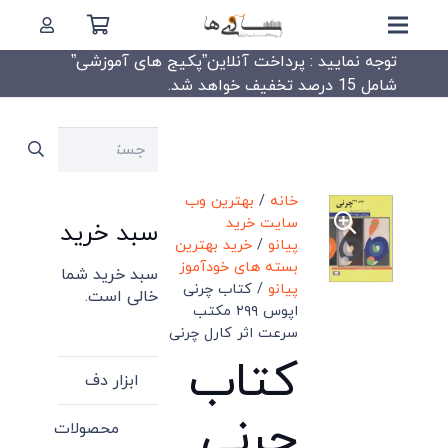
توجه نمایید : پرداخت آنلاین”پکیج های آموزشی”
شامل 15 درصد تخفیف خواهد شد.
جستجو
برای:
خانه
/
بهترین وب
سایت خرید
سبد خرید
پیانو
/
خرید بهترین
بسته های خودآموز
سبد خرید شما
پیانو
/ کتاب چرنی
خالی است.
اپوس ۲۹۹ مکتب
سرعت اثر کارل چرنی
کتاب
ابزار دف
چرنی
محصولات