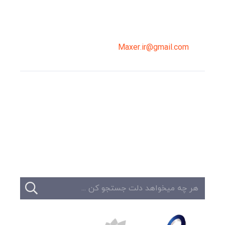
02191098099
0919-121-0008
Maxer.ir@gmail.com
وبلاگ
تبلیغات
تماس