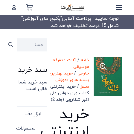
توجه نمایید : پرداخت آنلاین”پکیج های آموزشی”
شامل 15 درصد تخفیف خواهد شد.
جستجو
برای:
خانه
/
آلات متفرقه
موسیقی
سبد خرید
خارجی
/
خرید بهترین
بسته های آموزش
سبد خرید شما
سلفژ
/ خرید اینترنتی
خالی است.
کتاب وزن خوانی علی
اکبر شکارچی (جلد 2)
خرید
ابزار دف
اینترنتی
محصولات