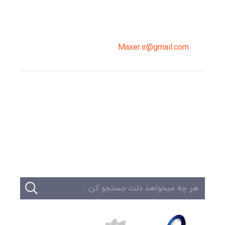
02191098099
0919-121-0008
Maxer.ir@gmail.com
وبلاگ
تبلیغات
تماس