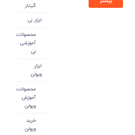
بیشتر
گیتار
دارای
انواع
ابزار نی
مختلفی
می
محصولات
باشد.
آموزشی
گزینه
نی
ها
ممکن
ابزار
است
ویولن
در
محصولات
صفحه
آموزش
محصول
ویولن
انتخاب
شوند
خرید
ویولن