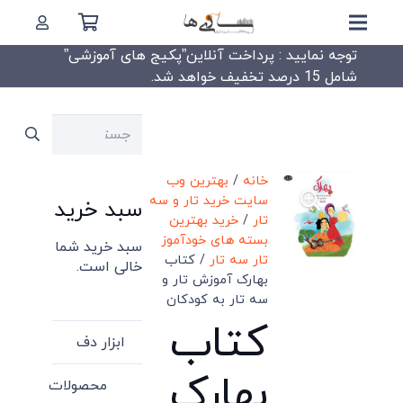
توجه نمایید : پرداخت آنلاین”پکیج های آموزشی”
شامل 15 درصد تخفیف خواهد شد.
جستجو
برای:
خانه
/
بهترین وب
سایت خرید تار و سه
سبد خرید
تار
/
خرید بهترین
بسته های خودآموز
سبد خرید شما
تار سه تار
/ کتاب
خالی است.
بهارک آموزش تار و
سه تار به کودکان
کتاب
ابزار دف
بهارک
محصولات