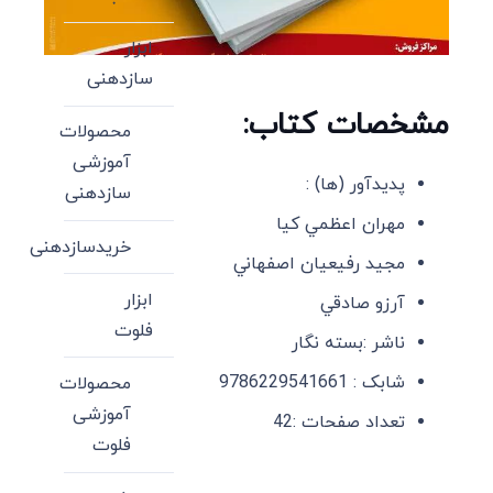
ابزار
سازدهنی
مشخصات کتاب:
محصولات
آموزشی
پدیدآور (ها) :
سازدهنی
مهران اعظمي كيا
خریدسازدهنی
م‍ج‍ي‍د رف‍ي‍ع‍ي‍ان اص‍ف‍ه‍ان‍ي
ابزار
آرزو صادقي
فلوت
ناشر :بسته نگار
شابک : 9786229541661
محصولات
آموزشی
تعداد صفحات :42
فلوت