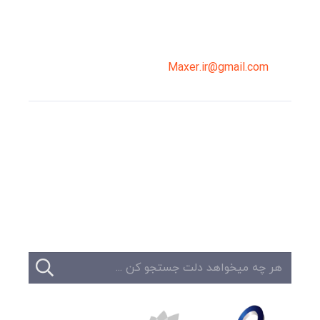
02191098099
0919-121-0008
Maxer.ir@gmail.com
وبلاگ
تبلیغات
تماس