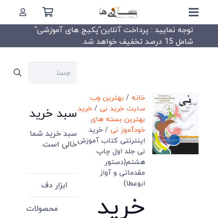
توجه نمایید : پرداخت آنلاین”پکیج های آموزشی”
شامل 15 درصد تخفیف خواهد شد.
جستجو
برای:
خانه
/
بهترین وب
سایت خرید نی
/
خرید
سبد خرید
بهترین بسته های
خودآموز نی
/ خرید
سبد خرید شما
اینترنتی کتاب آموزش
خالی است.
نی جلد اول چاپ
هشتم(دستور
مقدماتی و آواز
ابوعطا)
ابزار دف
خرید
محصولات