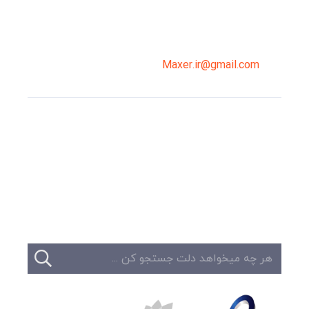
02191098099
0919-121-0008
Maxer.ir@gmail.com
وبلاگ
تبلیغات
تماس