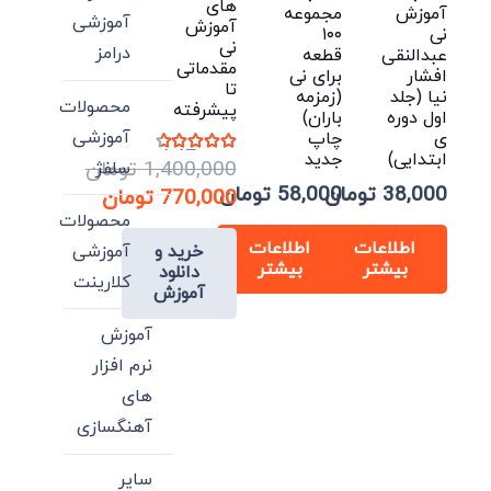
های
آموزش
مجموعه
آموزشی
آموزش
نی
۱۰۰
نی
درامز
عبدالنقی
قطعه
مقدماتی
افشار
برای نی
تا
نیا (جلد
(زمزمه
محصولات
پیشرفته
اول دوره
باران)
آموزشی
ی
چاپ
نمره
4.47
از 5
ابتدایی)
جدید
1,400,000
تومان
سلفژ
38,000
تومان
58,000
تومان
قیمت
770,000
تومان
محصولات
اصلی:
قیمت
اطلاعات
اطلاعات
آموزشی
خرید و
فعلی:
1,400,000 تومان
بیشتر
بیشتر
دانلود
بود.
770,000 تومان.
کلارینت
آموزش
آموزش
نرم افزار
های
آهنگسازی
سایر