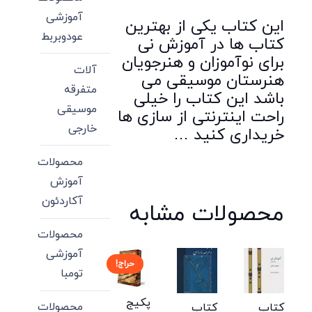
آموزشی
این کتاب یکی از بهترین
عودوبربط
کتاب ها در آموزش نی
برای نوآموزان و هنرجویان
آلات
هنرستان موسیقی می
متفرقه
باشد این کتاب را خیلی
موسیقی
راحت اینترنتی از سازی ها
خارجی
خریداری کنید …
محصولات
آموزش
آکاردئون
محصولات مشابه
محصولات
آموزشی
حراج!
تومبا
پکیج
محصولات
کتاب
کتاب