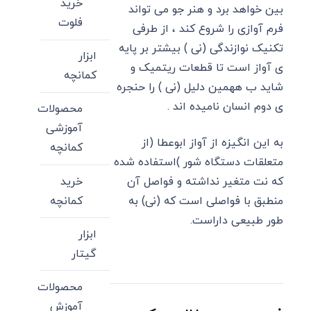
خرید
بین خواهد برد و هنر جو می تواند
فلوت
فرم آوازی را شروع کند ، از طرفی
تکنیک نوازندگی (نی ) بیشتر بر پایه
ابزار
ی آواز است تا قطعات ریتمیک و
کمانچه
شاید ب ههمین دلیل (نی ) را حنجره
ی دوم انسان نامیده اند .
محصولات
آموزشی
به این انگیزه از آواز ابوعطا (از
کمانچه
متعلقات دستگاه شور )استفاده شده
خرید
که نت متغیر نداشته و فواصل آن
کمانچه
منطبق با فواصلی است که (نی) به
طور طبیعی داراست.
ابزار
گیتار
محصولات
آموزش