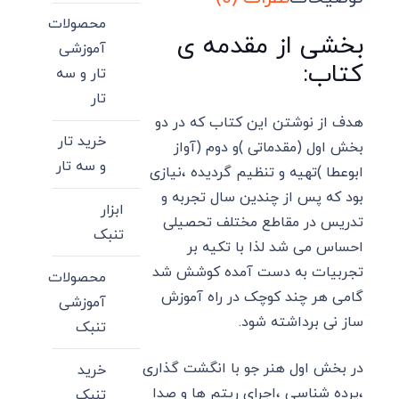
محصولات
بخشی از مقدمه ی
آموزشی
کتاب:
تار و سه
تار
هدف از نوشتن این کتاب که در دو
خرید تار
بخش اول (مقدماتی )و دوم (آواز
و سه تار
ابوعطا )تهیه و تنظیم گردیده ،نیازی
بود که پس از چندین سال تجربه و
ابزار
تدریس در مقاطع مختلف تحصیلی
تنبک
احساس می شد لذا با تکیه بر
تجربیات به دست آمده کوشش شد
محصولات
گامی هر چند کوچک در راه آموزش
آموزشی
ساز نی برداشته شود.
تنبک
در بخش اول هنر جو با انگشت گذاری
خرید
،پرده شناسی ،اجرای ریتم ها و صدا
تنبک