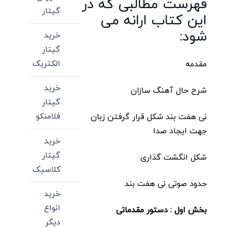
فهرست مطالبی که در
گیتار
این کتاب ارانه می
شود:
خرید
گیتار
الکتریک
مقدمه
خرید
شرح حال آهنگ سازان
گیتار
فلامنکو
نی هفت بند شکل قرار گرفتن زبان
جهت ایجاد صدا
خرید
گیتار
شکل انگشت گذاری
کلاسیک
حدود صوتی نی هفت بند
خرید
انواع
بخش اول : دستور مقدماتی
دیگر