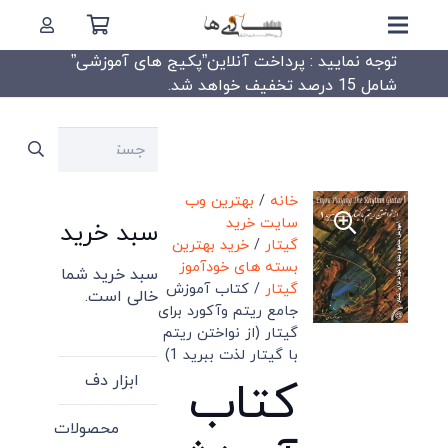
توجه نمایید : پرداخت آنلاین”پکیج های آموزشی”
شامل 15 درصد تخفیف خواهد شد.
جستجو
برای:
خانه
/
بهترین وب
سایت خرید
سبد خرید
گیتار
/
خرید بهترین
بسته های خودآموز
سبد خرید شما
گیتار
/ کتاب آموزش
خالی است.
جامع ریتم وآکورد برای
گیتار (از نواختن ریتم
با گیتار لذت ببرید 1)
ابزار دف
کتاب
محصولات