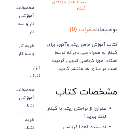
بسته های خودآموز
محصولات
گیتار
آموزشی
تار و سه
توضیحات
نظرات (0)
تار
کتاب آموزش جامع ریتم وآکورد برای
خرید تار
گیتار به همراه سی دی که توسط
و سه تار
استاد اهورا کرباسی تدوین گردیده
ابزار
است در سازی ها منتشر گردید.
تنبک
مشخصات کتاب
محصولات
آموزشی
تنبک
عنوان: از نواختن ریتم با گیتار
لذت ببرید 1
خرید
نویسنده: اهورا کرباسی
تنبک