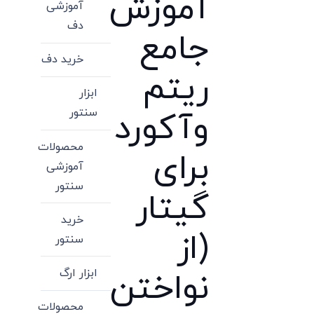
آموزش
آموزشی
دف
جامع
خرید دف
ریتم
ابزار
سنتور
وآکورد
محصولات
برای
آموزشی
سنتور
گیتار
خرید
(از
سنتور
ابزار ارگ
نواختن
محصولات