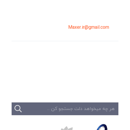
02191098099
0919-121-0008
Maxer.ir@gmail.com
وبلاگ
تبلیغات
تماس