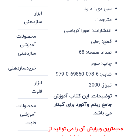
سی دی : دارد
ابزار
مترجم: .
سازدهنی
انتشارات: اهورا کرباسی
محصولات
قطع: رحلی
آموزشی
تعداد صفحه: 68
سازدهنی
چاپ: سوم
خریدسازدهنی
شابم: 6-078-69850-0-979
ابزار
تیراژ: 2000
فلوت
توضیحات: این کتاب آموزش
جامع ریتم وآکورد برای گیتار
محصولات
می باشد.
آموزشی
فلوت
جدیدترین ویرایش آن را می توانید از