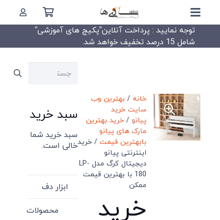
توجه نمایید : پرداخت آنلاین”پکیج های آموزشی”
شامل 15 درصد تخفیف خواهد شد.
جستجو
برای:
خانه
/
بهترین وب
سایت خرید
سبد خرید
پیانو
/
خرید بهترین
مارک های پیانو
سبد خرید شما
بابهترین قیمت
/ خرید
خالی است.
اینترنتی پیانو
دیجیتال کرگ مدل LP-
180 با بهترین قیمت
ممکن
ابزار دف
خرید
محصولات