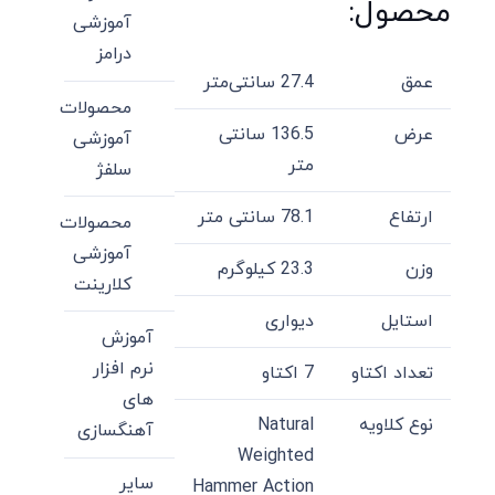
محصول:
آموزشی
درامز
عمق
27.4 سانتی‌متر
محصولات
عرض
136.5 سانتی
آموزشی
متر
سلفژ
ارتفاع
78.1 سانتی متر
محصولات
آموزشی
وزن
23.3 کیلو‌گرم
کلارینت
استایل
دیواری
آموزش
نرم افزار
تعداد اکتاو
7 اکتاو
های
نوع کلاویه
Natural
آهنگسازی
Weighted
سایر
Hammer Action