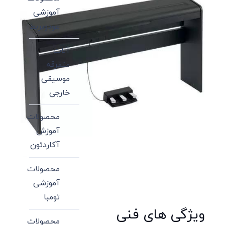
آموزشی
عودوبربط
آلات
متفرقه
موسیقی
خارجی
محصولات
آموزش
آکاردئون
محصولات
آموزشی
تومبا
ویژگی های فنی
محصولات