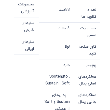
محصولات
تعداد
88عدد
آموزشی
کلاویه ها
سازهای
حساسیت
3 حالت
خارجی
لمسی
سازهای
کاور صفحه
لولا
ایرانی
کلید
پوپیتر
دارد
عملکردهای
Sostenuto ,
اصلی پدال
Sustain , Soft
عملکردهای
– پدال‌های
جانبی پدال
Sustain و Soft
از عملکرد