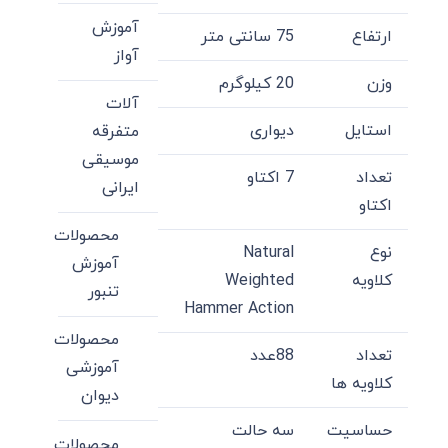
آموزش
ارتفاع
75 سانتی متر
آواز
وزن
20 کیلو‌گرم
آلات
استایل
دیواری
متفرقه
موسیقی
تعداد
7 اکتاو
ایرانی
اکتاو
محصولات
نوع
Natural
آموزش
کلاویه
Weighted
تنبور
Hammer Action
محصولات
تعداد
88عدد
آموزشی
کلاویه ها
دیوان
حساسیت
سه حالت
محصولات