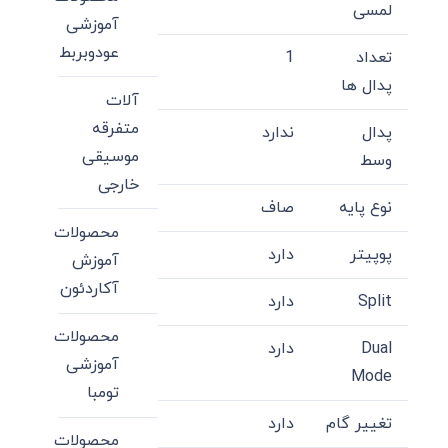
لمسی
آموزشی
عودوبربط
تعداد
1
پدال ها
آلات
متفرقه
پدال
ندارد
موسیقی
وسط
خارجی
نوع پایه
صاف
محصولات
پوپیتر
دارد
آموزش
آکاردئون
Split
دارد
محصولات
Dual
دارد
آموزشی
Mode
تومبا
تغییر گام
دارد
محصولات