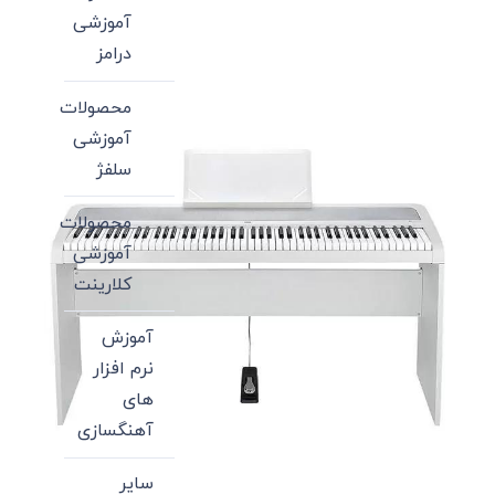
آموزشی
درامز
محصولات
آموزشی
سلفژ
محصولات
آموزشی
کلارینت
آموزش
نرم افزار
های
آهنگسازی
سایر