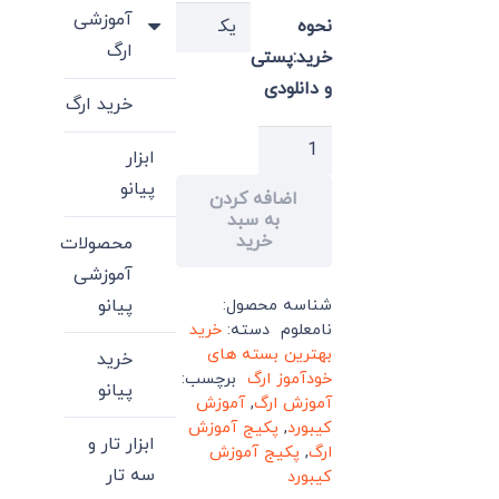
فعلی:
1,400,000 تومان
آموزشی
نحوه
بود.
770,000 تومان.
ارگ
خرید:پستی
و دانلودی
خرید ارگ
پکیج
ابزار
های
پیانو
اضافه کردن
آموزش
به سبد
کیبورد
خرید
محصولات
(مقدماتی
آموزشی
تا
پیانو
شناسه محصول:
پیشرفته)
نامعلوم
دسته:
خرید
بهترین بسته های
عدد
خرید
خودآموز ارگ
برچسب:
پیانو
آموزش ارگ
,
آموزش
کیبورد
,
پکیج آموزش
ابزار تار و
ارگ
,
پکیج آموزش
سه تار
کیبورد