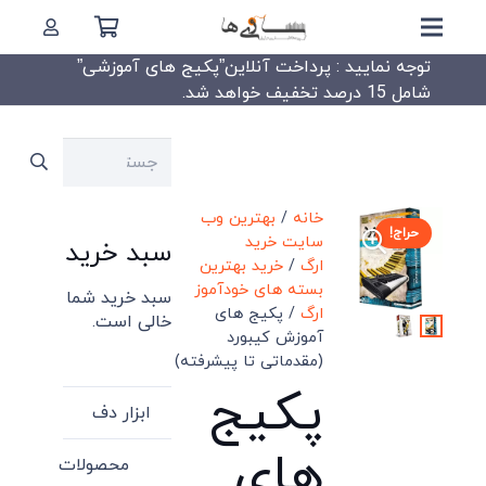
توجه نمایید : پرداخت آنلاین”پکیج های آموزشی”
شامل 15 درصد تخفیف خواهد شد.
جستجو
برای:
خانه
/
بهترین وب
حراج!
سایت خرید
سبد خرید
ارگ
/
خرید بهترین
بسته های خودآموز
سبد خرید شما
ارگ
/ پکیج های
خالی است.
آموزش کیبورد
(مقدماتی تا پیشرفته)
پکیج
ابزار دف
های
محصولات