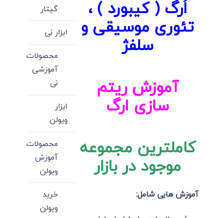
اُرگ ( کیبورد ) ،
گیتار
تئوری موسیقی و
ابزار نی
سلفژ
محصولات
آموزشی
آموزش ریتم
نی
سازی ارگ
ابزار
ویولن
کاملترین مجموعه
محصولات
آموزش
موجود در بازار
ویولن
خرید
آموزش هایی شامل:
ویولن