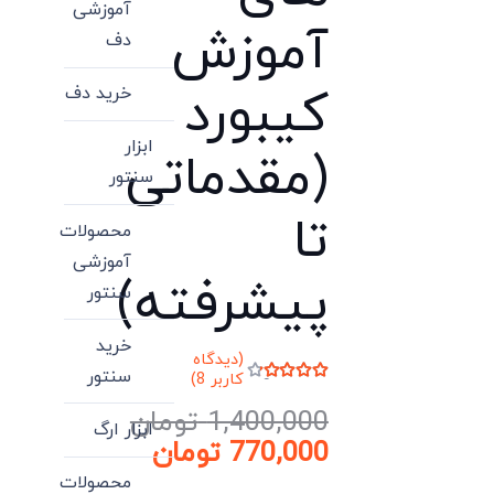
آموزشی
آموزش
دف
کیبورد
خرید دف
ابزار
(مقدماتی
سنتور
تا
محصولات
آموزشی
پیشرفته)
سنتور
خرید
(دیدگاه
سنتور
کاربر
8
)
امتیاز
4.00
از 5 امتیاز
1,400,000
تومان
8
مشتری
ابزار ارگ
قیمت
770,000
تومان
اصلی:
قیمت
محصولات