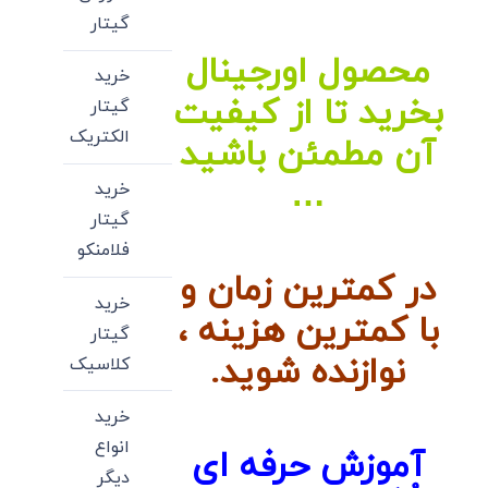
گیتار
محصول اورجینال
خرید
بخرید تا از کیفیت
گیتار
الکتریک
آن مطمئن باشید
…
خرید
گیتار
فلامنکو
در کمترین زمان و
خرید
با کمترین هزینه ،
گیتار
نوازنده شوید.
کلاسیک
خرید
انواع
آموزش حرفه ای
دیگر