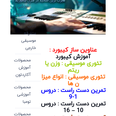
آموزشی
عودوبربط
آلات
متفرقه
موسیقی
خارجی
عناوین ساز کیبورد :
آموزش کیبورد
محصولات
تئوری موسیقی : وزن یا
آموزش
ریتم
آکاردئون
تئوری موسیقی : انواع میزا
ن ها
محصولات
تمرین دست راست : دروس
آموزشی
1-9
تومبا
تمرین دست راست : دروس
10 – 16
محصولات