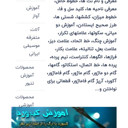
معرفی و نام نت ها، خطوط حامل،
آموزش
معرفی ناحیه ها، کلید سل و فا،
آواز
خطوط میزان، کششها، شستی ها،
طرز صحیح ایستادن، آموزش دو
آلات
میانی، سکوتها، علامتهای تکرار،
متفرقه
آموزش چنگ، خط اتحاد، علامت دیز،
موسیقی
علامت بعل، تنالیته، علامت بکار،
ایرانی
فرازها، الگوها، کنتراست، نیم پرده،
پرده ها، خط اتصال، استکاتو، گامها،
محصولات
گام دو ماژور، گام ماژور، گام فاماژور،
آموزش
آکورد، آرپژ گام فاماژور، قطعاتی برای
تنبور
نواختن و…
محصولات
آموزشی
دیوان
محصولات