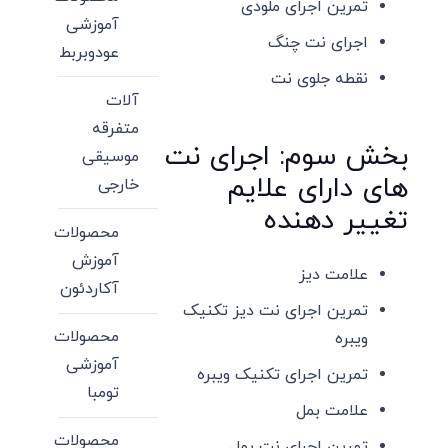
تمرین اجرای ملودی
آموزشی
اجرای نت چنگ
عودوبربط
نقطه جلوی نت
آلات
متفرقه
بخش سوم: اجرای نت
موسیقی
های دارای علایم
خارجی
تغییر دهنده
محصولات
آموزش
علامت دیز
آکاردئون
تمرین اجرای نت دیز تکنیک
محصولات
ویبره
آموزشی
تمرین اجرای تکنیک ویبره
تومبا
علامت بمل
محصولات
تمرین اجرای نت بمل