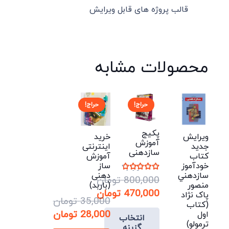
قالب پروژه های قابل ویرایش
محصولات مشابه
حراج!
حراج!
پکیج
ویرایش
خرید
آموزش
جدید
اینترنتی
سازدهنی
کتاب
آموزش
خودآموز
ساز
نمره
4.60
از 5
سازدهني
دهنی
800,000
تومان
منصور
(باربد)
قیمت
470,000
تومان
پاک نژاد
35,000
تومان
(کتاب
اصلی:
قیمت
قیمت
28,000
تومان
اول
انتخاب
فعلی:
800,000 تومان
ترمولو)
اصلی:
قیمت
گزینه