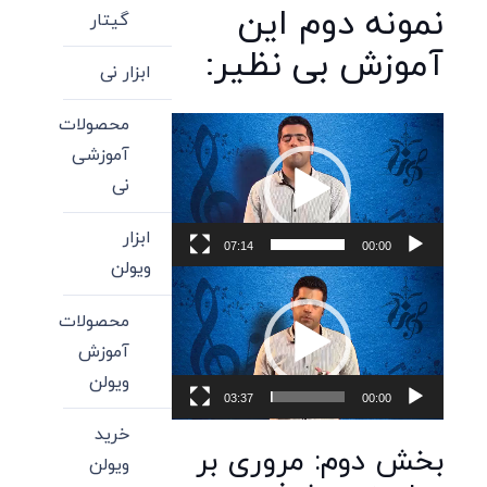
نمونه دوم این
گیتار
آموزش بی نظیر:
ابزار نی
محصولات
نمایشگر
آموزشی
ویدیو
نی
ابزار
07:14
00:00
ویولن
نمایشگر
ویدیو
محصولات
آموزش
ویولن
03:37
00:00
خرید
بخش دوم: مروری بر
ویولن