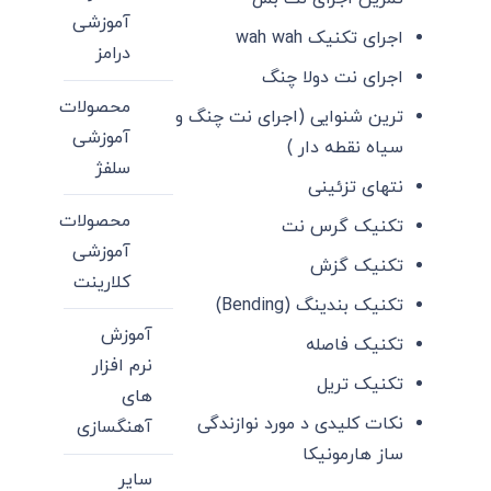
آموزشی
اجرای تکنیک wah wah
درامز
اجرای نت دولا چنگ
محصولات
ترین شنوایی (اجرای نت چنگ و
آموزشی
سیاه نقطه دار )
سلفژ
نتهای تزئینی
محصولات
تکنیک گرس نت
آموزشی
تکنیک گزش
کلارینت
تکنیک بندینگ (Bending)
آموزش
تکنیک فاصله
نرم افزار
تکنیک تریل
های
نکات کلیدی د مورد نوازندگی
آهنگسازی
ساز هارمونیکا
سایر