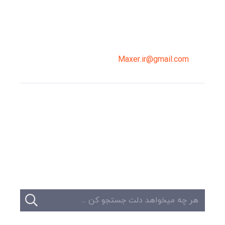
شوند
02191098099
0919-121-0008
Maxer.ir@gmail.com
وبلاگ
تبلیغات
تماس