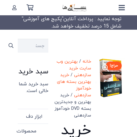
توجه نمایید : پرداخت آنلاین”پکیج های آموزشی”
شامل 15 درصد تخفیف خواهد شد.
جستجو
برای:
خانه
/
بهترین وب
حراج!
سایت خرید
سبد خرید
سازدهنی
/
خرید
بهترین بسته های
سبد خرید شما
خودآموز
خالی است.
سازدهنی
/ خرید
بهترین و جدیدترین
بسته DVD خودآموز
سازدهنی
ابزار دف
خرید
محصولات