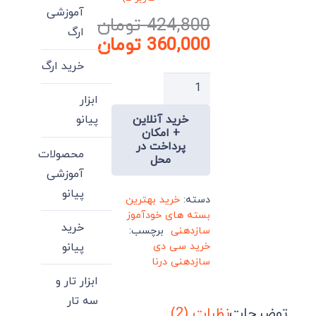
امتیاز
5.00
از 5 امتیاز
آموزشی
424,800
تومان
2
مشتری
ارگ
قیمت
360,000
تومان
اصلی:
قیمت
خرید ارگ
فعلی:
424,800 تومان
خرید
بود.
360,000 تومان.
ابزار
بهترین
خرید آنلاین
پیانو
و
+ امکان
جدیدترین
پرداخت در
محصولات
محل
بسته
آموزشی
DVD
پیانو
خودآموز
دسته:
خرید بهترین
بسته های خودآموز
سازدهنی
خرید
سازدهنی
برچسب:
عدد
خرید سی دی
پیانو
سازدهنی درنا
ابزار تار و
سه تار
توضیحات
نظرات (2)