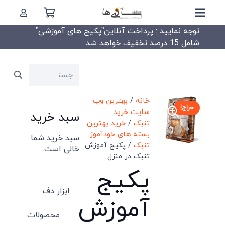
توجه نمایید : پرداخت آنلاین”پکیج های آموزشی”
شامل 15 درصد تخفیف خواهد شد.
جستجو
برای:
خانه
/
بهترین وب
حراج!
سایت خرید
سبد خرید
تنبک
/
خرید بهترین
بسته های خودآموز
سبد خرید شما
تنبک
/ پکیج آموزش
خالی است.
تنبک‌ در منزل
پکیج
ابزار دف
آموزش
محصولات