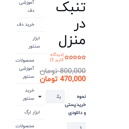
تنبک‌
آموزشی
دف
در
خرید دف
منزل
ابزار
سنتور
(دیدگاه
کاربر
3
)
محصولات
امتیاز
5.00
از 5 امتیاز
آموزشی
800,000
تومان
3
مشتری
سنتور
قیمت
470,000
تومان
اصلی:
قیمت
خرید
فعلی:
800,000 تومان
نحوه
سنتور
بود.
470,000 تومان.
خرید:پستی
ابزار ارگ
و دانلودی
پکیج
محصولات