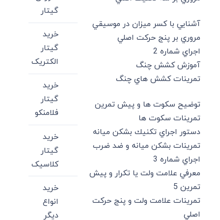
گیتار
آشنايي با كسر ميزان در موسيقي
خرید
مروري بر پنج حركت اصلي
گیتار
اجراي شماره 2
الکتریک
آموزش كشش چنگ
تمرينات كشش هاي چنگ
خرید
گیتار
توضيح سكوت ها و پيش تمرين
فلامنکو
تمرينات سكوت ها
دستور اجراي تكنيك بشكن ميانه
خرید
تمرينات بشكن ميانه و ضد ضرب
گیتار
اجراي شماره 3
کلاسیک
معرفي علامت ولت يا تكرار و پيش
تمرين 5
خرید
تمرينات علامت ولت و پنج حركت
انواع
اصلي
دیگر