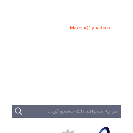
02191098099
0919-121-0008
Maxer.ir@gmail.com
وبلاگ
تبلیغات
تماس