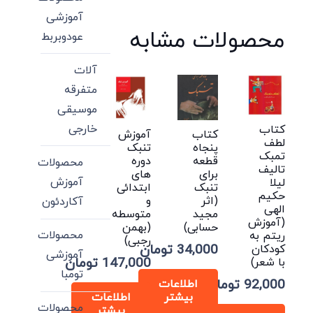
آموزشی
محصولات مشابه
عودوبربط
آلات
متفرقه
موسیقی
خارجی
کتاب
کتاب
آموزش
لطف
پنجاه
تنبک
تمبک
قطعه
دوره
محصولات
تالیف
برای
های
آموزش
لیلا
تنبک
ابتدائی
حکیم
(اثر
و
آکاردئون
الهی
مجید
متوسطه
(آموزش
حسابی)
(بهمن
محصولات
ریتم به
رجبی)
34,000
تومان
کودکان
آموزشی
147,000
تومان
با شعر)
تومبا
92,000
تومان
اطلاعات
بیشتر
اطلاعات
محصولات
بیشتر