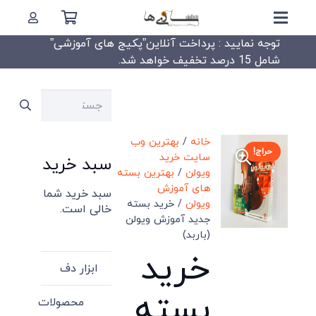
توجه نمایید : پرداخت آنلاین”پکیج های آموزشی”
شامل 15 درصد تخفیف خواهد شد.
جستجو
برای:
خانه
/
بهترین وب
حراج!
سایت خرید
سبد خرید
ویولن
/
بهترین بسته
های آموزش
سبد خرید شما
ویولن
/ خرید بسته
خالی است.
جدید آموزش ویولن
(باربد)
خرید
ابزار دف
بسته
محصولات