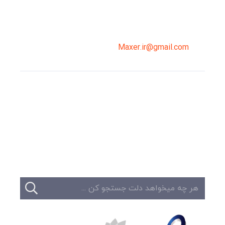
02191098099
0919-121-0008
Maxer.ir@gmail.com
وبلاگ
تبلیغات
تماس