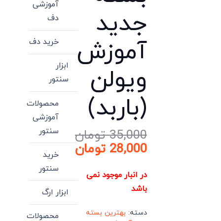
آموزشی
جدید
دف
آموزش
خرید دف
ابزار
ویولن
سنتور
(باربد)
محصولات
آموزشی
سنتور
35,000
تومان
قیمت
28,000
تومان
خرید
اصلی:
قیمت
سنتور
فعلی:
35,000 تومان
در انبار موجود نمی
بود.
28,000 تومان.
باشد
ابزار ارگ
دسته:
بهترین بسته
محصولات