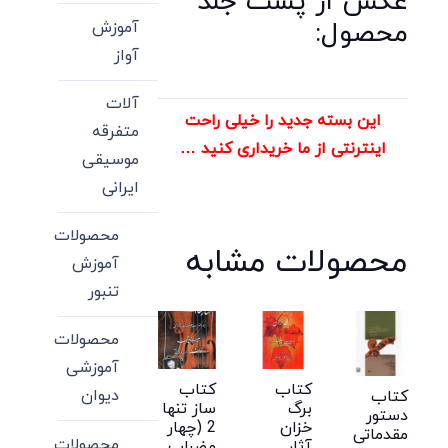
عکس از پشت جلد
محصول:
آموزش
آواز
آلات
این بسته جدید را خیلی راحت
متفرقه
اینترنتی از ما خریداری کنید …
موسیقی
ایرانی
محصولات
محصولات مشابه
آموزش
تنبور
محصولات
آموزشی
کتاب
کتاب
دیوان
کتاب
برگ
ساز تنها
دستور
خزان
2 (چهار
مقدماتی
محصولات
آثار
مضراب