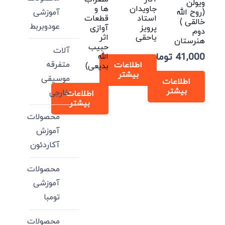
ویولن
جاویدان
ها و
آموزشی
(روح الله
استاد
قطعات
خالقی )
عودوبربط
پرویز
آوازی
دوم
یاحقی
اثر
هنرستان
حبیب
آلات
41,000
تومان
الله
متفرقه
اطلاعات
بدیعی)
بیشتر
موسیقی
اطلاعات
بیشتر
خارجی
اطلاعات
بیشتر
محصولات
آموزش
آکاردئون
محصولات
آموزشی
تومبا
محصولات